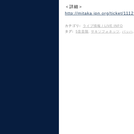
＜詳細＞
http://mitaka.jpn.org/ticket/111
カテゴリ
:
ライブ情報 / LIVE INFO
タグ
:
5音音階
,
サキソフォネッツ
,
バッハ
,