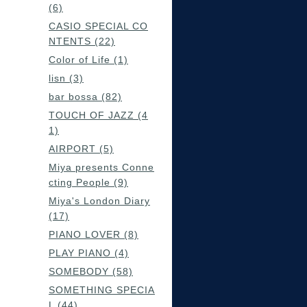
(6)
CASIO SPECIAL CO
NTENTS (22)
Color of Life (1)
lisn (3)
bar bossa (82)
TOUCH OF JAZZ (4
1)
AIRPORT (5)
Miya presents Conne
cting People (9)
Miya's London Diary
(17)
PIANO LOVER (8)
PLAY PIANO (4)
SOMEBODY (58)
SOMETHING SPECIA
L (44)