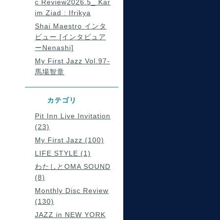
c Review2026.5_ Kar
im Ziad : Ifrikya
Shai Maestro インタ
ビュー [インタビュア
ーNenashi]
My First Jazz Vol.97-
馬場智章
カテゴリ
Pit Inn Live Invitation
(23)
My First Jazz (100)
LIFE STYLE (1)
わたしとOMA SOUND
(8)
Monthly Disc Review
(130)
JAZZ in NEW YORK