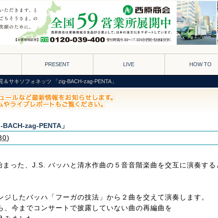
PRESENT
LIVE
HOW TO
＆サキソフォネッツ 「zig-BACH-zag-PENTA」
ACH-zag-PENTA」
30
)
始まった、J.S. バッハと清水作曲の５音音階楽曲を交互に演奏する
ンジしたバッハ「フーガの技法」から２曲を交えて演奏します。
ら、今までコンサートで披露していない曲の再編曲を