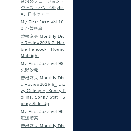
台湾のフュージョン・
ジャズ・バンドSkylin
e、日本ツアー
My First Jazz Vol.10
0-小曽根真
曽根麻央 Monthly Dis
c Review2026.7_Her
bie Hancock : Round
Midnight
My First Jazz Vol.99-
矢野沙織
曽根麻央 Monthly Dis
c Review2026.6_ Diz
zy Gillespie, Sonny R
ollins, Sonny Stitt : S
onny Side Up
My First Jazz Vol.98-
渡邉瑠菜
曽根麻央 Monthly Dis