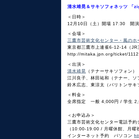
清水靖晃＆サキソフォネッツ 「zig-
＜日時＞
12月10日（土）開場 17:30 開演 
＜会場＞
三鷹市芸術文化センター・風のホ
東京都三鷹市上連雀6-12-14（J
http://mitaka.jpn.org/ticket/111
＜出演＞
清水靖晃
（テナーサキソフォン）
江川良子、林田祐和（テナー、ソ
鈴木広志、東涼太（バリトンサキ
＜料金＞
全席指定 一般 4,000円 / 学生 2,
＜お申込み＞
三鷹市芸術文化センター電話予約チケッ
（10:00-19:00 / 月曜休館
インターネット予約 パソコン
ht