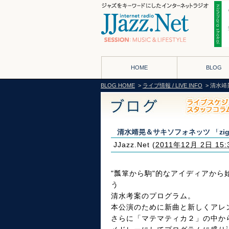
HOME
BLOG
BLOG HOME
>
ライブ情報 / LIVE INFO
> 清水靖晃
清水靖晃＆サキソフォネッツ 「zig-B
JJazz.Net
(
2011年12月 2日 15:
"瓢箪から駒"的なアイディアから
う
清水考案のプログラム。
本公演のために新曲と新しくアレ
さらに「マテマティカ２」の中か