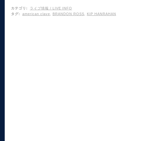
カテゴリ
:
ライブ情報 / LIVE INFO
タグ
:
american clave
,
BRANDON ROSS
,
KIP HANRAHAN