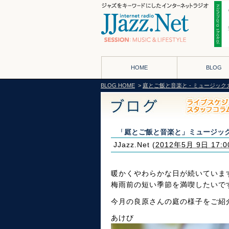
HOME
BLOG
BLOG HOME
>
庭とご飯と音楽と - ミュージック
「庭とご飯と音楽と」ミュージック
JJazz.Net
(
2012年5月 9日 17:0
暖かくやわらかな日が続いていま
梅雨前の短い季節を満喫したいで
今月の良原さんの庭の様子をご紹
あけび