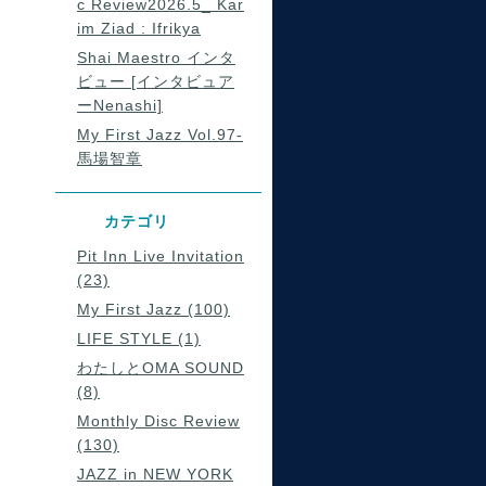
c Review2026.5_ Kar
im Ziad : Ifrikya
Shai Maestro インタ
ビュー [インタビュア
ーNenashi]
My First Jazz Vol.97-
馬場智章
カテゴリ
Pit Inn Live Invitation
(23)
My First Jazz (100)
LIFE STYLE (1)
わたしとOMA SOUND
(8)
Monthly Disc Review
(130)
JAZZ in NEW YORK