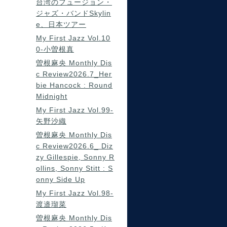
台湾のフュージョン・
ジャズ・バンドSkylin
e、日本ツアー
My First Jazz Vol.10
0-小曽根真
曽根麻央 Monthly Dis
c Review2026.7_Her
bie Hancock : Round
Midnight
My First Jazz Vol.99-
矢野沙織
曽根麻央 Monthly Dis
c Review2026.6_ Diz
zy Gillespie, Sonny R
ollins, Sonny Stitt : S
onny Side Up
My First Jazz Vol.98-
渡邉瑠菜
曽根麻央 Monthly Dis