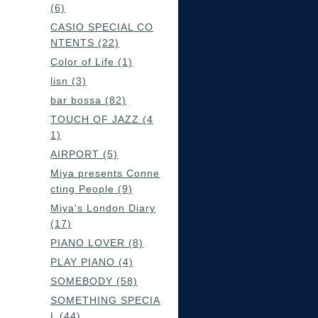
(6)
CASIO SPECIAL CO
NTENTS (22)
Color of Life (1)
lisn (3)
bar bossa (82)
TOUCH OF JAZZ (4
1)
AIRPORT (5)
Miya presents Conne
cting People (9)
Miya's London Diary
(17)
PIANO LOVER (8)
PLAY PIANO (4)
SOMEBODY (58)
SOMETHING SPECIA
L (44)