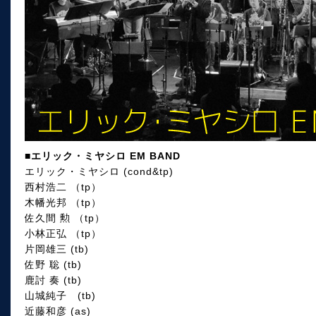
■エリック・ミヤシロ EM BAND
エリック・ミヤシロ (cond&tp)
西村浩二 （tp）
木幡光邦 （tp）
佐久間 勲 （tp）
小林正弘 （tp）
片岡雄三 (tb)
佐野 聡 (tb)
鹿討 奏 (tb)
山城純子 (tb)
近藤和彦 (as)