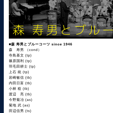
■森 寿男とブルーコーツ since 1946
森 寿男 （cond）
寺島基文 (tp)
篠原国利 (tp)
羽毛田耕士 (tp)
上石 統 (tp)
岩崎敏信 (tb)
内田日富 (tb)
小林 稔 (tb)
渡辺 亮 (tb)
今野菊冶 (as)
菊地 武 (as)
田辺信男 (ts)