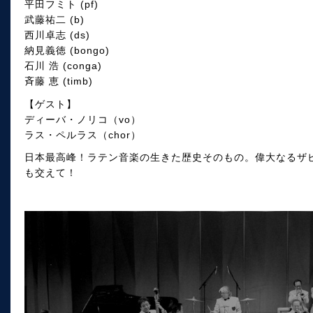
平田フミト (pf)
武藤祐二 (b)
西川卓志 (ds)
納見義徳 (bongo)
石川 浩 (conga)
斉藤 恵 (timb)
【ゲスト】
ディーバ・ノリコ（vo）
ラス・ペルラス（chor）
日本最高峰！ラテン音楽の生きた歴史そのもの。偉大なるザ
も交えて！