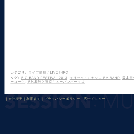
カテゴリ
:
ライブ情報 / LIVE INFO
タグ
:
BIG BAND FESTIVAL 2013
,
エリック・ミヤシロ EM BAND
,
岡本章
ーコーツ
,
見砂和照と東京キューバンボーイズ
｜
会社概要
｜
利用規約
｜
プライバシーポリシー
｜
広告メニュー
｜