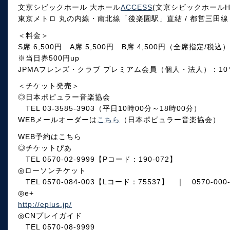
文京シビックホール 大ホール
ACCESS
(文京シビックホールH
東京メトロ 丸の内線・南北線「後楽園駅」直結 / 都営三田
＜料金＞
S席 6,500円 A席 5,500円 B席 4,500円（全席指定/税込）
※当日券500円up
JPMAフレンズ・クラブ プレミアム会員（個人・法人）：1
＜チケット発売＞
◎日本ポピュラー音楽協会
TEL 03-3585-3903（平日10時00分～18時00分）
WEBメールオーダーは
こちら
（日本ポピュラー音楽協会）
WEB予約はこちら
◎チケットぴあ
TEL 0570-02-9999【Pコード：190-072】
◎ローソンチケット
TEL 0570-084-003【Lコード：75537】 ｜ 0570-0
◎e+
http://eplus.jp/
◎CNプレイガイド
TEL 0570-08-9999