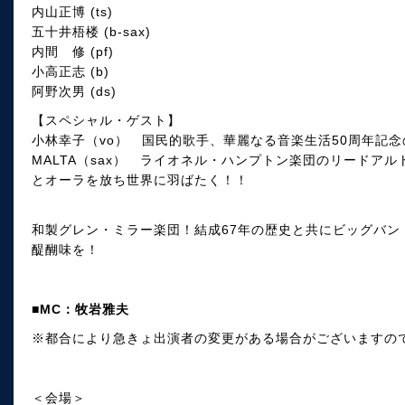
内山正博 (ts)
五十井梧楼 (b-sax)
内間 修 (pf)
小高正志 (b)
阿野次男 (ds)
【スペシャル・ゲスト】
小林幸子（vo） 国民的歌手、華麗なる音楽生活50周年記
MALTA（sax） ライオネル・ハンプトン楽団のリードア
とオーラを放ち世界に羽ばたく！！
和製グレン・ミラー楽団！結成67年の歴史と共にビッグバン
醍醐味を！
■MC：牧岩雅夫
※都合により急きょ出演者の変更がある場合がございますの
＜会場＞