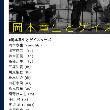
■岡本章生とゲイスターズ
岡本章生 (cond&tp)
間宮良二 （tp）
鈴木正晃 （tp）
高橋岳史 （tp）
三塚知貴 (tb)
川原聖仁 (tb)
榎本祐介 (tb)
白石幸司 (as)
松元啓祐 (as)
紺野けんじ (ts)
伴田 裕 (ts)
渡辺 滋 (b-sax)
諸戸勝也 (pf)