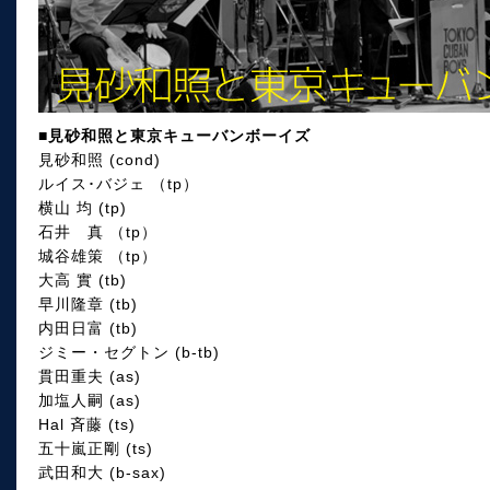
■見砂和照と東京キューバンボーイズ
見砂和照 (cond)
ルイス･バジェ （tp）
横山 均 (tp)
石井 真 （tp）
城谷雄策 （tp）
大高 實 (tb)
早川隆章 (tb)
内田日富 (tb)
ジミー・セグトン (b-tb)
貫田重夫 (as)
加塩人嗣 (as)
Hal 斉藤 (ts)
五十嵐正剛 (ts)
武田和大 (b-sax)