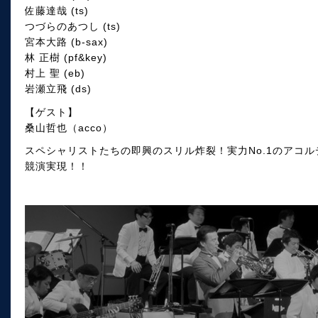
佐藤達哉 (ts)
つづらのあつし (ts)
宮本大路 (b-sax)
林 正樹 (pf&key)
村上 聖 (eb)
岩瀬立飛 (ds)
【ゲスト】
桑山哲也（acco）
スペシャリストたちの即興のスリル炸裂！実力No.1のアコ
競演実現！！