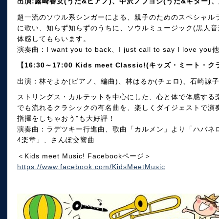
出演:露崎春女(うた&ピアノ)、中沢ノブヨシ(うた&ギター)、
超一流のソウル系シンガーによる、親子のためのスペシャル
に歌い、知らず知らずのうちに、ソウルミュージック(黒人音
体感してもらいます。
演奏曲：I want you to back、I just call to say I love you
【16:30～17:00 Kids meet Classic!(キッズ・ミート・
出演：林そよか(ピアノ、編曲)、林はるか(チェロ)、石崎諒子
ストリングス・カルテットを中心にした、心と体で体感する
でも流れるクラシックの有名曲を、楽しくダイジェストで演奏
指揮をしちゃおう"も大好評！
演奏曲：ラデツキー行進曲、歌曲「カルメン」より「ハバネ
4楽章」、さんぽ交響曲
＜Kids meet Music! Facebookページ＞
https://www.facebook.com/KidsMeetMusic