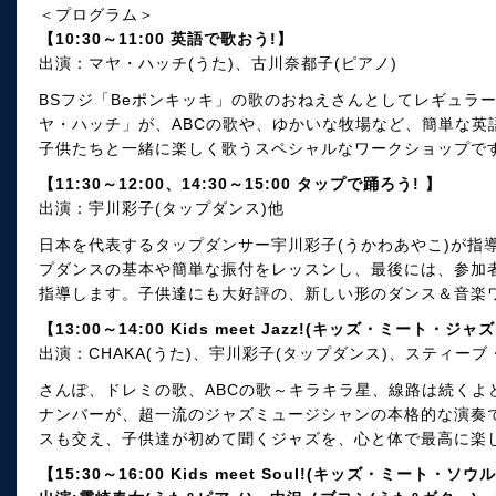
＜プログラム＞
【10:30～11:00 英語で歌おう!】
出演：マヤ・ハッチ(うた)、古川奈都子(ピアノ)
BSフジ「Beポンキッキ」の歌のおねえさんとしてレギュラ
ヤ・ハッチ」が、ABCの歌や、ゆかいな牧場など、簡単な英
子供たちと一緒に楽しく歌うスペシャルなワークショップで
【11:30～12:00、14:30～15:00 タップで踊ろう! 】
出演：宇川彩子(タップダンス)他
日本を代表するタップダンサー宇川彩子(うかわあやこ)が指
プダンスの基本や簡単な振付をレッスンし、最後には、参加
指導します。子供達にも大好評の、新しい形のダンス＆音楽
【13:00～14:00 Kids meet Jazz!(キッズ・ミート・ジャズ
出演：CHAKA(うた)、宇川彩子(タップダンス)、スティーブ
さんぽ、ドレミの歌、ABCの歌～キラキラ星、線路は続くよ
ナンバーが、超一流のジャズミュージシャンの本格的な演奏
スも交え、子供達が初めて聞くジャズを、心と体で最高に楽
【15:30～16:00 Kids meet Soul!(キッズ・ミート・ソウル