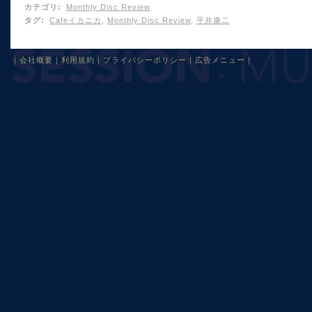
カテゴリ
:
Monthly Disc Review
タグ
:
Cafeイカニカ
,
Monthly Disc Review
,
平井康二
｜
会社概要
｜
利用規約
｜
プライバシーポリシー
｜
広告メニュー
｜