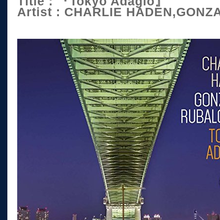
Title : 『Tokyo Adagio』
Artist : CHARLIE HADEN,GON