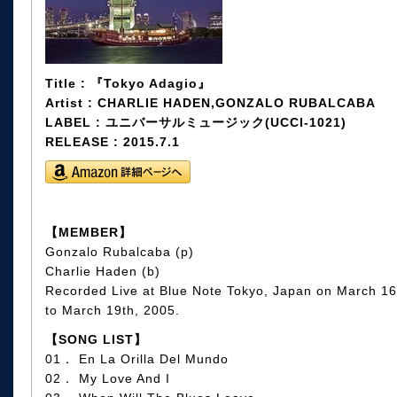
Title : 『Tokyo Adagio』
Artist : CHARLIE HADEN,GONZALO RUBALCABA
LABEL : ユニバーサルミュージック(UCCI-1021)
RELEASE : 2015.7.1
【MEMBER】
Gonzalo Rubalcaba (p)
Charlie Haden (b)
Recorded Live at Blue Note Tokyo, Japan on March 16
to March 19th, 2005.
【SONG LIST】
01． En La Orilla Del Mundo
02． My Love And I