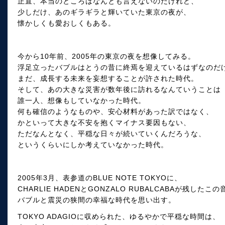
正直、本当のところはなんとも言えないのだけれど、
少しだけ、あのギラギラと輝いていた東京の夜が、
懐かしくも愛おしくもある。
今から10年前、2005年の東京の夜を想像してみる。
浮足立ったバブルはとうの昔に終焉を迎えているはずなのだ
まだ、成長する未来を妄想することが許された時代。
そして、あの大きな災害が数年後に訪れるなんていうことは
誰一人、想像もしていなかった時代。
何も確信のようなものや、安心材料があった訳ではなく、
かといって大きな不安を抱くマイナス要因もない、
ただなんとなく、平穏な日々が続いていくんだろうな、
というくらいにしか考えていなかった時代。
2005年3月、表参道のBLUE NOTE TOKYOに、
CHARLIE HADENとGONZALO RUBALCABAが残した
バブルと震災の狭間の幸福な時代を思い出す。
TOKYO ADAGIOに収められた、ゆるやかで平穏な時間は、