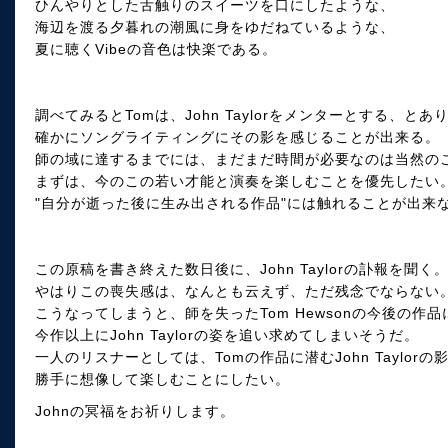
ひんやりとした舌触りのスイーツを口にしたような、
海辺を渡る夕暮れの潮風に身をゆだねているような、
夏に聴くVibeの音色は快楽である。
調べてみるとTomは、John Taylorをメンターとする、とあ
確かにソングライティングにその影を感じることが出来る。
師の域に達するまでには、まだまだ時間が必要なのは当然の
まずは、今のこの若い才能と演奏を楽しむことを優先したい
"自分が逝った後に生み出される作品"には触れることが出来
この原稿を書き終えた数日後に、John Taylorの訃報を聞く
やはりこの喪失感は、なんとも云えず、ただ残念でならない
こうなってしまうと、師を失ったTom Hewsonの今後の作品
今作以上にJohn Taylorの姿を追い求めてしまいそうだ。
一人のリスナーとしては、Tomの作品に潜むJohn Taylorの
勝手に想像して楽しむことにしたい。
Johnの冥福をお祈りします。