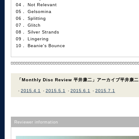
04． Not Relevant
05． Gelsomina
06． Splitting
07． Glitch
08． Silver Strands
09． Lingering
10． Beanie's Bounce
□□□□□□□□□□□□□□□□□□□□□□□□□□□□□□□□□□□□□□□□□□□□□□□□□□□
「Monthly Disc Review 平井康二」アーカイブ平井康二
2015.4.1
2015.5.1
2015.6.1
2015.7.1
・
・
・
・
Reviewer information