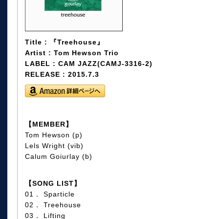
Title : 『Treehouse』
Artist : Tom Hewson Trio
LABEL : CAM JAZZ(CAMJ-3316-2)
RELEASE : 2015.7.3
【MEMBER】
Tom Hewson (p)
Lels Wright (vib)
Calum Goiurlay (b)
【SONG LIST】
01． Sparticle
02． Treehouse
03． Lifting