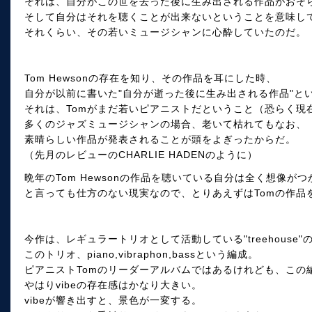
それは、自分がこの世を去った後に生み出される作品がおそ
そして自分はそれを聴くことが出来ないということを意味し
それくらい、その若いミュージシャンに心酔していたのだ。
Tom Hewsonの存在を知り、その作品を耳にした時、
自分が以前に書いた"自分が逝った後に生み出される作品"と
それは、Tomがまだ若いピアニストだということ（恐らく現
多くのジャズミュージシャンの場合、老いて枯れてもなお、
素晴らしい作品が発表されることが頭をよぎったからだ。
（先月のレビューのCHARLIE HADENのように）
晩年のTom Hewsonの作品を聴いている自分は全く想像が
と言っても仕方のない現実なので、とりあえずはTomの作品
今作は、レギュラートリオとして活動している"treehouse"
このトリオ、piano,vibraphon,bassという編成。
ピアニストTomのリーダーアルバムではあるけれども、この
やはりvibeの存在感はかなり大きい。
vibeが響き出すと、景色が一変する。