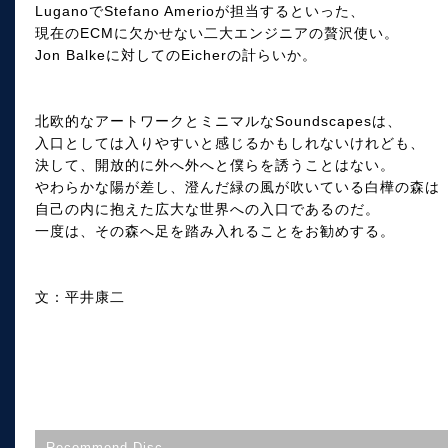
LuganoでStefano Amerioが担当するといった、
現在のECMに欠かせない二大エンジニアの贅沢使い。
Jon Balkeに対してのEicherの計らいか。
北欧的なアートワークとミニマルなSoundscapesは、
入口としては入りやすいと感じるかもしれないけれども、
決して、開放的に外へ外へと僕らを誘うことはない。
やわらかな陽が差し、澄んだ緑の風が吹いている白樺の森は
自己の内に抱えた広大な世界への入口であるのだ。
一度は、その森へ足を踏み入れることをお勧めする。
文：平井康二
Recommend Disc