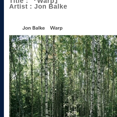
Title : 『Warp』
Artist : Jon Balke