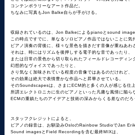
コンテンポラリーなアート作品だ。
ちなみに写真もJon Balke自らが手がける。
収録されているのは、Jon Balkeによるpianoとsound imag
この時点ですでに、単なるソロピアノ作品ではないことに気
ピアノ演奏の背後に、様々な景色を描きだす音像が重ねあわ
それは、時にはリズムを後押しする電子的な音であったり、
または日常の景色から切り取られたフィールドレコーディン
幻想的なヴォイスであったりと、
さり気なく加味されている程度の音像ではあるのだけれど、
その効果は絶大で表情豊かな作品へと昇華させている。
そのSoundscapesは、さまにECM的と多くの人が感じる仕
所謂エレクトロニカに生のピアノといった凡庸な風情に陥ら
ECMの重鎮たちのアイデアと技術の深みからくる差なのだろ
スタッフクレジットによると、
ピアノの録音は、お馴染みOsloのRainbow StudioでJan Eri
Sound imagesとField Recordingを含む最終MIXは、