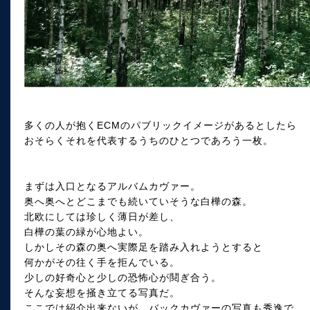
多くの人が抱くECMのパブリックイメージがあるとしたら
おそらくそれを代表するうちのひとつであろう一枚。
まずは入口となるアルバムカヴァー。
奥へ奥へとどこまでも続いていそうな白樺の森。
北欧にしては珍しく薄日が差し、
白樺の葉の緑が心地よい。
しかしその森の奥へ実際足を踏み入れようとすると
何かがその往く手を拒んでいる。
少しの好奇心と少しの恐怖心が鬩ぎ合う。
そんな妄想を掻き立てる写真だ。
ここでは紹介出来ないが、バックカヴァーの写真も秀逸で、