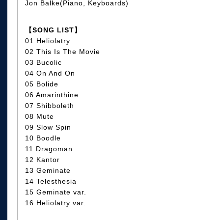
Jon Balke(Piano, Keyboards)
【SONG LIST】
01 Heliolatry
02 This Is The Movie
03 Bucolic
04 On And On
05 Bolide
06 Amarinthine
07 Shibboleth
08 Mute
09 Slow Spin
10 Boodle
11 Dragoman
12 Kantor
13 Geminate
14 Telesthesia
15 Geminate var.
16 Heliolatry var.