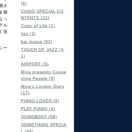
(6)
開さ
CASIO SPECIAL CO
ま個
NTENTS (22)
なっ
アル
Color of Life (1)
く現
lisn (3)
bar bossa (82)
シー
TOUCH OF JAZZ (4
1)
AIRPORT (5)
Miya presents Conne
cting People (9)
Miya's London Diary
(17)
PIANO LOVER (8)
PLAY PIANO (4)
SOMEBODY (58)
SOMETHING SPECIA
L (44)