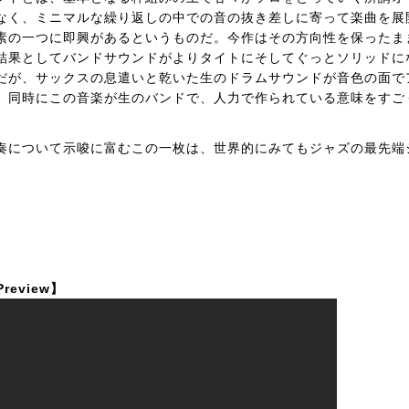
なく、ミニマルな繰り返しの中での音の抜き差しに寄って楽曲を展
素の一つに即興があるというものだ。今作はその方向性を保ったま
結果としてバンドサウンドがよりタイトにそしてぐっとソリッドに
だが、サックスの息遣いと乾いた生のドラムサウンドが音色の面で
、同時にこの音楽が生のバンドで、人力で作られている意味をすご
奏について示唆に富むこの一枚は、世界的にみてもジャズの最先端
 Preview】