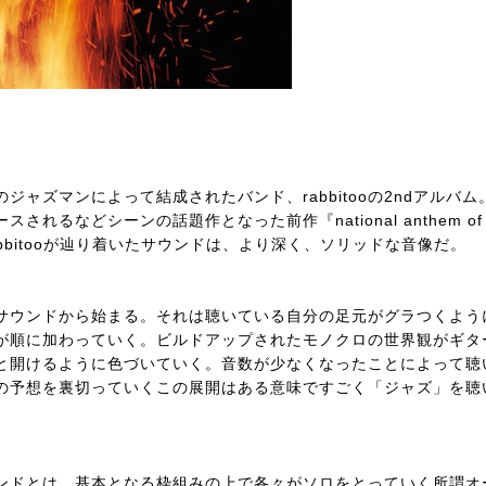
ャズマンによって結成されたバンド、rabbitooの2ndアルバム
れるなどシーンの話題作となった前作『national anthem of 
経てrabbitooが辿り着いたサウンドは、より深く、ソリッドな音像だ。
サウンドから始まる。それは聴いている自分の足元がグラつくよう
が順に加わっていく。ビルドアップされたモノクロの世界観がギタ
と開けるように色づいていく。音数が少なくなったことによって聴
の予想を裏切っていくこの展開はある意味ですごく「ジャズ」を聴
のサウンドとは、基本となる枠組みの上で各々がソロをとっていく所謂オ