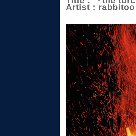
Title : 『the to
Artist : rabbitoo