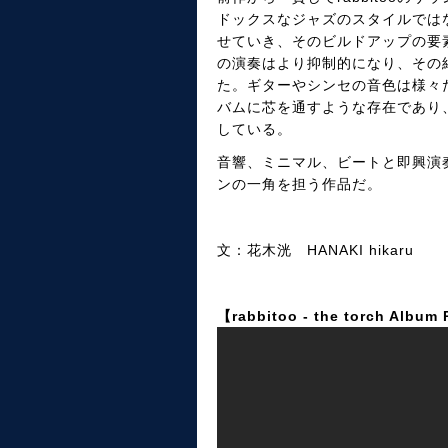
ドックスなジャズのスタイルでは
せていき、そのビルドアップの要
の演奏はより抑制的になり、その
た。ギターやシンセの音色は様々
バムに芯を通すような存在であり
している。
音響、ミニマル、ビートと即興演
ンの一角を担う作品だ。
文：花木洸 HANAKI hikaru
【rabbitoo - the torch Album