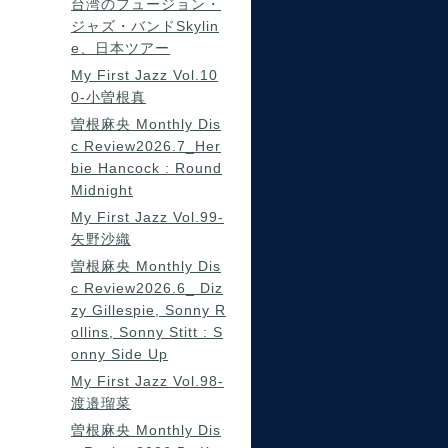
台湾のフュージョン・
ジャズ・バンドSkylin
e、日本ツアー
My First Jazz Vol.10
0-小曽根真
曽根麻央 Monthly Dis
c Review2026.7_Her
bie Hancock : Round
Midnight
My First Jazz Vol.99-
矢野沙織
曽根麻央 Monthly Dis
c Review2026.6_ Diz
zy Gillespie, Sonny R
ollins, Sonny Stitt : S
onny Side Up
My First Jazz Vol.98-
渡邉瑠菜
曽根麻央 Monthly Dis