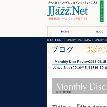
HOME
BLOG
BLOG HOME
>
Monthly Disc Review
> Monthly D
Monthly Disc Review2016.05.15
JJazz.Net
(
2016年5月15日 10: