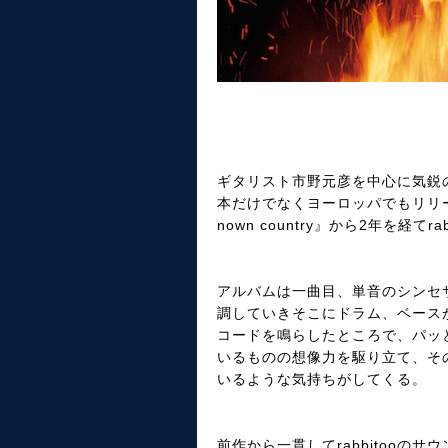
ギタリスト市野元彦を中心に気鋭のジ
本だけでなくヨーロッパでもリリースさ
nown country』から2年を
アルバムは一曲目、単音のシンセ
調していきそこにドラム、ベース
コードを鳴らしたところで、パッ
いるものの想像力を駆り立て、そ
いるような気持ちがしてくる。
前作から一貫してrabbitoo