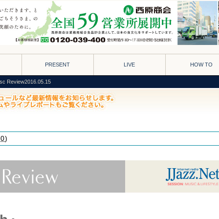
PRESENT
LIVE
HOW TO
isc Review2016.05.15
00
)