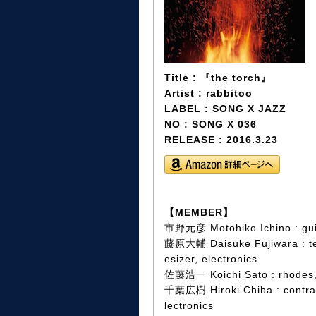
Title : 『the torch』
Artist : rabbitoo
LABEL : SONG X JAZZ
NO : SONG X 036
RELEASE : 2016.3.23
【MEMBER】
市野元彦 Motohiko Ichino : gui
藤原大輔 Daisuke Fujiwara : ten
esizer, electronics
佐藤浩一 Koichi Sato : rhodes, 
千葉広樹 Hiroki Chiba : contraba
lectronics