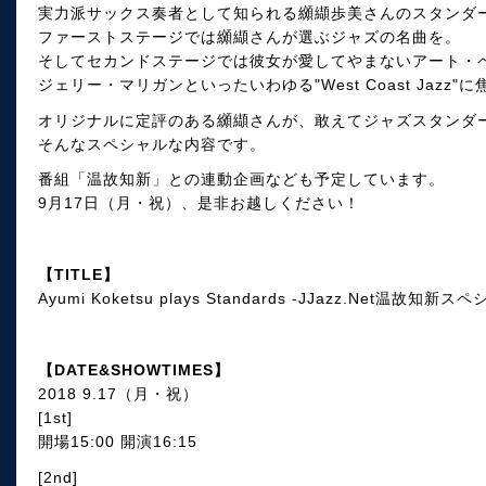
実力派サックス奏者として知られる纐纈歩美さんのスタンダ
ファーストステージでは纐纈さんが選ぶジャズの名曲を。
そしてセカンドステージでは彼女が愛してやまないアート・
ジェリー・マリガンといったいわゆる"West Coast Jazz
オリジナルに定評のある纐纈さんが、敢えてジャズスタンダ
そんなスペシャルな内容です。
番組「温故知新」との連動企画なども予定しています。
9月17日（月・祝）、是非お越しください！
【TITLE】
Ayumi Koketsu plays Standards -JJazz.Net温故知新ス
【DATE&SHOWTIMES】
2018 9.17（月・祝）
[1st]
開場15:00 開演16:15
[2nd]