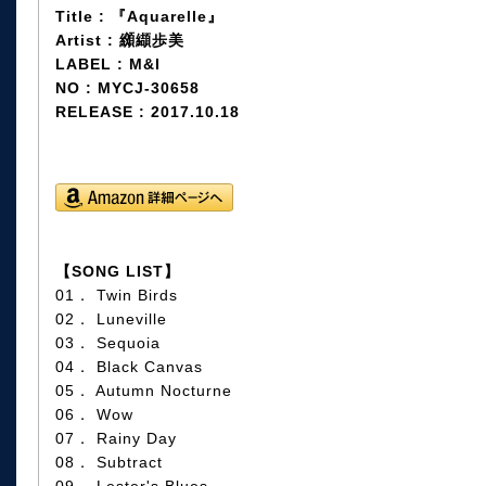
Title : 『Aquarelle』
Artist : 纐纈歩美
LABEL : M&I
NO : MYCJ-30658
RELEASE : 2017.10.18
【SONG LIST】
01． Twin Birds
02． Luneville
03． Sequoia
04． Black Canvas
05． Autumn Nocturne
06． Wow
07． Rainy Day
08． Subtract
09． Lester's Blues