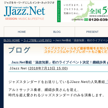
HOME
BLOG
PRESENT
BLOG HOME
>
ライブ情報 / LIVE INFO
> Jazz.Net番組「温故知新」初のライブイベント決
Jazz.Net番組「温故知新」初のライブイベント決定！纐纈歩美 play
JJazz.Net
(
2018年7月13日 15:00
)
ジャズスタンダードをお送りしているJJazz.Netの人気番組
アルトサックス奏者、纐纈歩美さんを迎え、
時代を超え愛されるジャズスタンダードのみを演奏します。