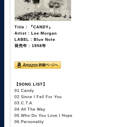
Title : 『CANDY』
Artist : Lee Morgan
LABEL : Blue Note
発売年 : 1958年
【SONG LIST】
01.Candy
02.Since I Fell For You
03.C.T.A.
04.All The Way
05.Who Do You Love I Hope
06.Personality