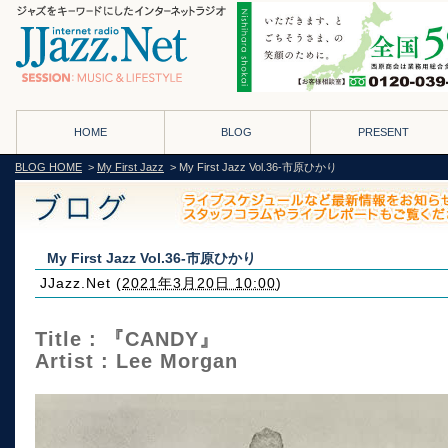
HOME
BLOG
PRESENT
BLOG HOME
>
My First Jazz
> My First Jazz Vol.36-市原ひかり
My First Jazz Vol.36-市原ひかり
JJazz.Net
(
2021年3月20日 10:00
)
Title : 『CANDY』
Artist : Lee Morgan