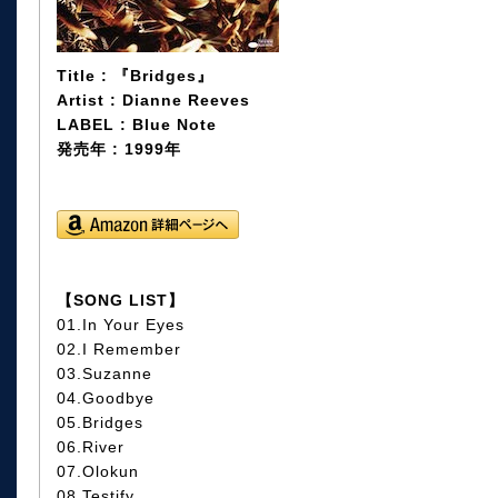
Title : 『Bridges』
Artist : Dianne Reeves
LABEL : Blue Note
発売年 : 1999年
【SONG LIST】
01.In Your Eyes
02.I Remember
03.Suzanne
04.Goodbye
05.Bridges
06.River
07.Olokun
08.Testify