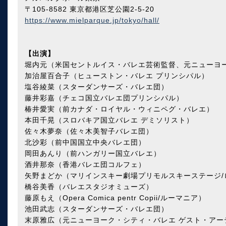
〒105-8582 東京都港区芝公園2-5-20
https://www.mielparque.jp/tokyo/hall/
【出演】
堀内元（米国セントルイス・バレエ芸術監督、元ニューヨー
加治屋百合子（ヒューストン・バレエ プリンシパル）
塩谷綾菜（スターダンサーズ・バレエ団）
藤井彩嘉（チェコ国立バレエ団プリンシパル）
椿井愛実（前カナダ・ロイヤル・ウィニペグ・バレエ）
本田千晃（スロバキア国立バレエ デミソリスト）
佐々木夢奈（佐々木美智子バレエ団）
北沙彩（前中国国立中央バレエ団）
岡田あんり（前ハンガリー国立バレエ）
酒井那奈（香港バレエ団コルフェ）
矢野まどか（マリインスキー劇場プリモルスキーステージ/
橋谷美香（バレエスタジオミューズ）
藤原もえ（Opera Comica pentr Copii/ルーマニア）
池田武志（スターダンサーズ・バレエ団）
末原雅広（元ニューヨーク・シティ・バレエ ゲスト・アー