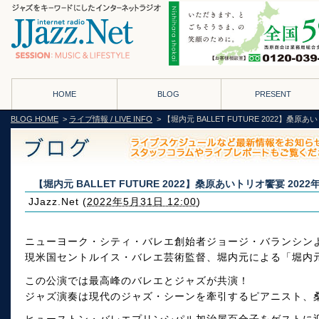
HOME
BLOG
PRESENT
BLOG HOME
>
ライブ情報 / LIVE INFO
> 【堀内元 BALLET FUTURE 2022】桑
【堀内元 BALLET FUTURE 2022】桑原あいトリオ饗宴 20
JJazz.Net
(
2022年5月31日 12:00
)
ニューヨーク・シティ・バレエ創始者ジョージ・バランシン
現米国セントルイス・バレエ芸術監督、堀内元による「堀内元
この公演では最高峰のバレエとジャズが共演！
ジャズ演奏は現代のジャズ・シーンを牽引するピアニスト、