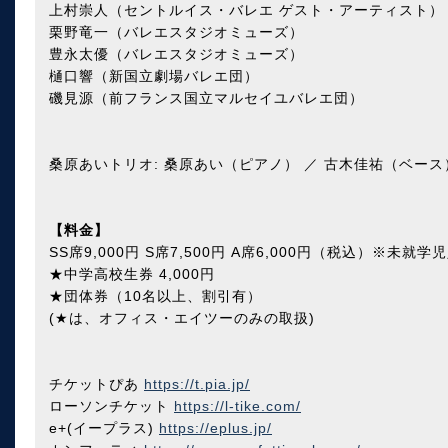
上村崇人（セントルイス・バレエ ゲスト・アーティスト）
栗野竜一（バレエスタジオミューズ）
豊永太優（バレエスタジオミューズ）
樋口響（新国立劇場バレエ団）
磯見源（前フランス国立マルセイユバレエ団）
桑原あいトリオ: 桑原あい（ピアノ） ／ 古木佳祐（ベース
【料金】
SS席9,000円 S席7,500円 A席6,000円（税込）※未就
★中学高校生券 4,000円
★団体券（10名以上、割引有）
(★は、オフィス・エイツーのみの取扱)
チケットぴあ
https://t.pia.jp/
ローソンチケット
https://l-tike.com/
e+(イープラス)
https://eplus.jp/