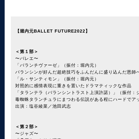
【堀内元BALLET FUTURE2022】
＜第１部＞
〜バレエ〜
「バランチヴァーゼ」（振付：堀内元）
バランシンが好んだ超絶技巧をふんだんに盛り込んだ恩師
「ル・サンティモン」（振付：堀内元）
対照的に感情表現に重きを置いたドラマティックな作品
「タランテラ（バランシントラスト上演許諾）」（振付：
毒蜘蛛タランチュラにまつわる伝説がある程にハードでア
出演：塩谷綾菜／池田武志
＜第２部＞
〜ジャズ〜