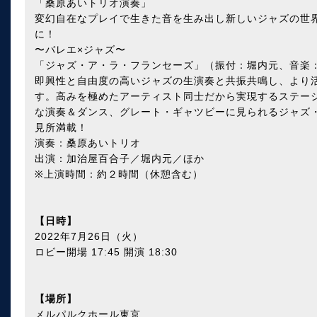
「桑原あいトリオ演奏」
変幻自在なプレイで生きた音を生み出し新しいジャズの世
に！
〜バレエ×ジャズ〜
「ジャズ・ア・ラ・フランセーズ」（振付：堀内元、音楽
即興性と自由度の高いジャズの生演奏と共振共鳴し、より
す。高みを極めたアーティスト同士だから実現するステー
な演奏＆ダンス、グレート・ギャツビーに見られるジャズ
見所満載！
演奏：桑原あいトリオ
出演：加治屋百合子／堀内元／ほか
※上演時間：約２時間（休憩含む）
【日時】
2022年7月26日（火）
ロビー開場 17:45 開演 18:30
【場所】
メルパルクホール東京