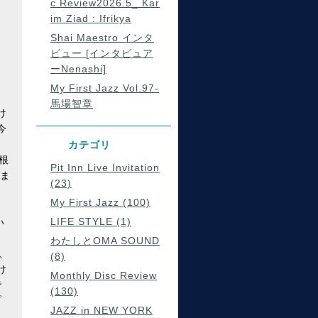
c Review2026.5_ Kar
im Ziad : Ifrikya
Shai Maestro インタ
ビュー [インタビュア
ーNenashi]
My First Jazz Vol.97-
馬場智章
け
今
カテゴリ
根
Pit Inn Live Invitation
励ま
(23)
My First Jazz (100)
LIFE STYLE (1)
い
わたしとOMA SOUND
、
(8)
け
Monthly Disc Review
で
(130)
プ
JAZZ in NEW YORK