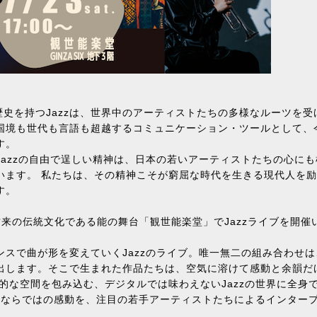
歴史を持つJazzは、世界中のアーティストたちの多様なルーツを受
国境も世代も言語も超越するコミュニケーション・ツールとして、
す。
azzの自由で逞しい精神は、日本の若いアーティストたちの心にも
います。 私たちは、その精神こそが窮屈な時代を生きる現代人を
す。
本古来の伝統文化である能の舞台「観世能楽堂」でJazzライブを開催
スで曲が形を変えていくJazzのライブ。唯一無二の組み合わせは
出します。そこで生まれた作品たちは、空気に溶けて感動と余韻だ
的な空間を包み込む、デジタルでは味わえないJazzの世界に全身
zzならではの感動を、注目の若手アーティストたちによるインター
。