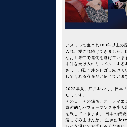
アメリカで生まれ100年以上の
入れ、愛され続けてきました。
なお世界中で進化を遂げていま
未知を受け入れリスペクトするJ
ざし、力強く芽を伸ばし続けて
してくれる存在だと信じていま
2022年夏、江戸Jazzは、日
たします。
その日、その場所、オーディエン
奇跡的なパフォーマンスを生み
を残していきます。 日本の伝統
浸ってみませんか。 生きたJa
レイを通じてお楽しみください