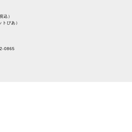
（税込）
ットぴあ）
-0865