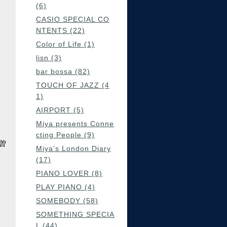
(6)
CASIO SPECIAL CO
NTENTS (22)
Color of Life (1)
lisn (3)
bar bossa (82)
TOUCH OF JAZZ (4
1)
AIRPORT (5)
Miya presents Conne
cting People (9)
 曽
Miya's London Diary
(17)
PIANO LOVER (8)
PLAY PIANO (4)
SOMEBODY (58)
SOMETHING SPECIA
L (44)