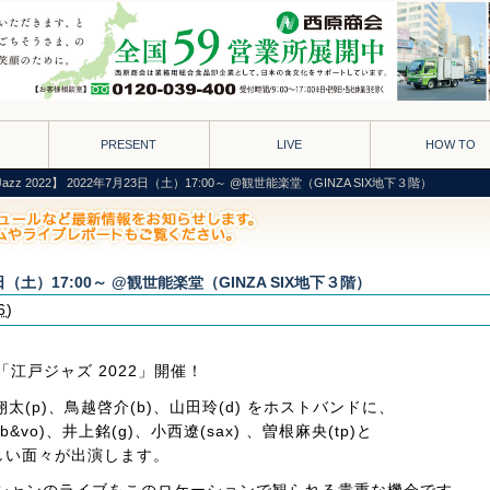
PRESENT
LIVE
HOW TO
azz 2022】 2022年7月23日（土）17:00～ @観世能楽堂（GINZA SIX地下３階）
23日（土）17:00～ @観世能楽堂（GINZA SIX地下３階）
6
)
「江戸ジャズ 2022」開催！
太(p)、鳥越啓介(b)、山田玲(d) をホストバンドに、
o)、井上銘(g)、小西遼(sax) 、曽根麻央(tp)と
晴らしい面々が出演します。