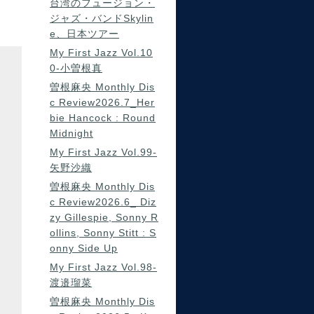
台湾のフュージョン・
ジャズ・バンドSkylin
e、日本ツアー
My First Jazz Vol.10
0-小曽根真
曽根麻央 Monthly Dis
c Review2026.7_Her
bie Hancock : Round
Midnight
My First Jazz Vol.99-
矢野沙織
曽根麻央 Monthly Dis
c Review2026.6_ Diz
zy Gillespie, Sonny R
ollins, Sonny Stitt : S
onny Side Up
My First Jazz Vol.98-
渡邉瑠菜
曽根麻央 Monthly Dis