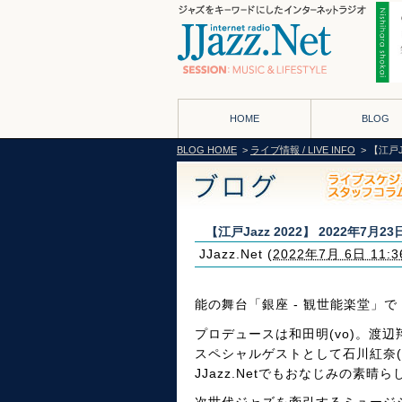
HOME
BLOG
BLOG HOME
>
ライブ情報 / LIVE INFO
> 【江戸J
【江戸Jazz 2022】 2022年7月
JJazz.Net
(
2022年7月 6日 11:3
能の舞台「銀座 - 観世能楽堂」で
プロデュースは和田明(vo)。渡辺翔
スペシャルゲストとして石川紅奈(b&v
JJazz.Netでもおなじみの素