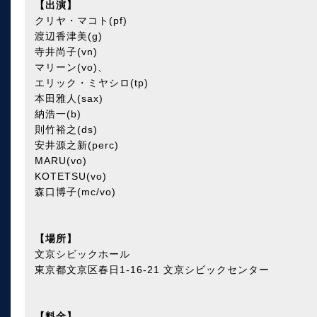
【出演】
クリヤ・マコト(pf)
渡辺香津美(g)
寺井尚子(vn)
マリーン(vo)、
エリック・ミヤシロ(tp)
本田雅人(sax)
納浩一(b)
則竹裕之(ds)
安井源之新(perc)
MARU(vo)
KOTETSU(vo)
森口博子(mc/vo)
【場所】
文京シビックホール
東京都文京区春日1-16-21 文京シビックセンター
【料金】