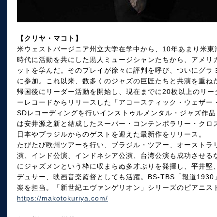
【クリヤ・マコト】
米ウェストバージニア州立大学在学中から、10年あまり米東
時代に活動を共にした黒人ミュージシャンたちから、アメリ
ットを学んだ。そのプレイが徐々に評判を呼び、ついにグラ
に参加。これ以来、数多くのジャズの巨匠たちと共演を重ね
帰国後にリーダー活動を開始し、現在までに20枚以上のリー
ーレコードからリリースした「アコースティック・ウェザー
SDレコーディングを行いインストゥルメンタル・ジャズ作品
は安井源之新と結成したスーパー・コンテンポラリー・クロスオ
日本やブラジルからのゲストを迎えた最新作をリリース。
たびたび欧州ツアーを行い、ブラジル・ツアー、オーストラ
演、インド公演、インドネシア公演、台湾公演も成功させる
にジャズメンという枠に収まらぬ多才ぶりを発揮し、平井堅
デュサー、映画音楽監督としても活躍。BS-TBS「報道1930
楽を担当。「新世紀エヴァンゲリオン」シリーズのピアニス
https://makotokuriya.com/