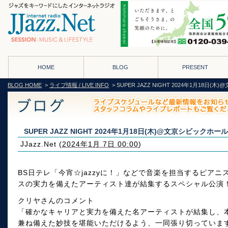
HOME
BLOG
PRESENT
BLOG HOME
>
ライブ情報 / LIVE INFO
> SUPER JAZZ NIGHT 2024年1月18日
SUPER JAZZ NIGHT 2024年1月18日(木)@文京シビックホール
JJazz.Net
(
2024年1月 7日 00:00
)
BS日テレ「今宵☆jazzyに！」などで音楽を担当するピア
スの実力を備えたアーティスト達が結集するスペシャル公演
クリヤさんのコメント
「確かなキャリアと実力を備えた名アーティストが結集し、
兼ね備えた妙技を堪能いただけるよう、一同張り切っていま