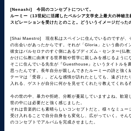
[Nenashi] 今回のコンセプトについて。
ルーミー（13世紀に活躍したペルシア文学史上最大の神秘主義詩人
スピレーションを受けたとのこと。どういうイメージだっ
[Shai Maestro] 現在私はスペインに住んでいるのですが
の出会いがあったからです。それが「Gloria」という曲の
彼女はバルセロナのすぐ側にあるブディズム・センター(仏教
かけに仏教に由来する世界観や哲学に親しみを感じるように
そこに住んでいる先生が『Guesthouse』というタイトル
思ったんです。長年自分が親しんできたルーミーの詩と強く
テーマは「受容」。どんな感情が訪れたとしても、遠ざけた
入れる、ゲストが自分に何かを見せてくれたり教えてくれる
今の世の中、暴力や拒絶、分断が蔓延していますよね。歓迎
世の中には必要だと強く感じました。
それは音楽的にも素晴らしいコンセプトだと。様々なミュー
受け入れることで自分自身をも変化し、広がっていく。そん
のコンセプトでアルバムを完成させました。