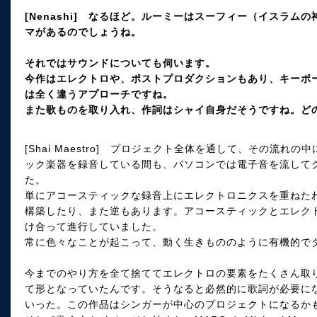
[Nenashi] なるほど。ルーミーはスーフィー（イスラ
マがあるのでしょうね。
それではサウンドについても伺います。
今作はエレクトロや、ポストプロダクションもあり、キーボ
は全く違うアプローチですね。
また歌ものを取り入れ、作詞はシャイ自身だそうですね。ど
[Shai Maestro] プロジェクト全体を通して、その流
ック楽器を録音している間も、パソコンでは電子音を流して
た。
単にアコースティックな録音上にエレクトロニクスを重ねた
構築したり、また逆もあります。アコースティックとエレク
け合って進行していました。
常に色々なことが起こって、動く生きもののように有機的で
今までのやり方を全て捨ててエレクトロの要素をたくさん取り
て形となっていたんです。そうなると必然的に歌詞が必要に
いった。この作品はシンガーが中心のプロジェクトになるか