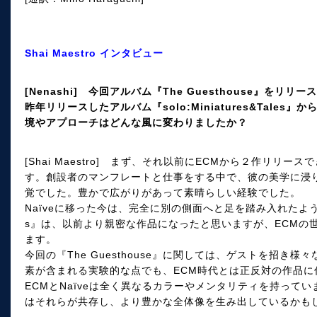
Shai Maestro インタビュー
[Nenashi] 今回アルバム『The Guesthouse』を
昨年リリースしたアルバム『solo:Miniatures&Tales
境やアプローチはどんな風に変わりましたか？
[Shai Maestro] まず、それ以前にECMから２作リリ
す。創設者のマンフレートと仕事をする中で、彼の美学に浸
覚でした。豊かで広がりがあって素晴らしい経験でした。
Naïveに移った今は、完全に別の側面へと足を踏み入れたような感覚で
s』は、以前より親密な作品になったと思いますが、ECMの
ます。
今回の『The Guesthouse』に関しては、ゲストを招き
素が含まれる実験的な点でも、ECM時代とは正反対の作品に
ECMとNaïveは全く異なるカラーやメンタリティを持ってい
はそれらが共存し、より豊かな全体像を生み出しているか