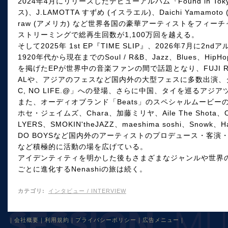
2024年4月にリリースしたデビューアルバム『Found in Tokyo
ス)、J.LAMOTTA すずめ (イスラエル)、Daichi Yamamoto (
raw (アメリカ) など世界各国の豪華アーティストをフィー
ストリーミングで総再生回数が1,100万回を越える。
そして2025年 1st EP『TIME SLIP』、2026年7月に2
1920年代から現在までのSoul / R&B、Jazz、Blues、
を掲げたEPが世界中の音楽ファンの間で話題となり、FUJI ROCK 
ALや、アジアのフェスなど国内外の大型フェスに多数出演、タ
C, NO LIFE.@」への登場、さらに中国、タイを巡るア
また、オーディオブランド「Beats」のスペシャルムービー
ホセ・ジェイムズ、Chara、加藤ミリヤ、Aile The Shota、Ova
LYERS、SMOKIN'theJAZZ、maeshima soshi、Snowk、H
DO BOYSなど国内外のアーティストのプロデュース・客
など積極的に活動の場を広げている。
アイデンティティを明かした後もさまざまなジャンルや世界
ごとに進化するNenashiの旅は続く。
カテゴリ
:
インタビュー / INTERVIEW
｜
会社概要
｜
利用規約
｜
プライバシーポリシー
｜
広告メニュー
｜