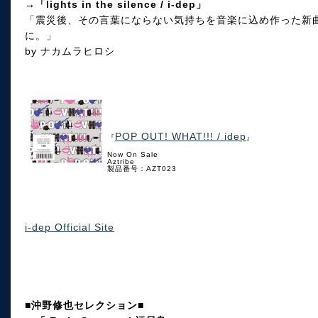
→「lights in the silence / i-dep」
「震災後、その言葉にならない気持ちを音楽に込め作った新
に。」
by ナカムラヒロシ
POP OUT! WHAT!!! / idep
『
』
Now On Sale
Aztribe
製品番号：AZT023
i-dep Official Site
■沖野修也セレクション■