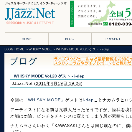
HOME
BLOG
PRESENT
BLOG HOME
>
WHISKY MODE
> WHISKY MODE Vol.20 ゲスト - i-dep
WHISKY MODE Vol.20 ゲスト - i-dep
JJazz.Net
(
2011年4月19日 19:26
)
今回の
「WHISKY MODE」
ゲストは
i-dep
ことナカムラヒロ
アーティストになる前は瓦職人だったそうですが、怪我を境
才能は勿論、ピンチをチャンスに変えてしまう所が素晴らし
ナカムラさんいわく「KAWASAKIさんとは同じ歳なのに、