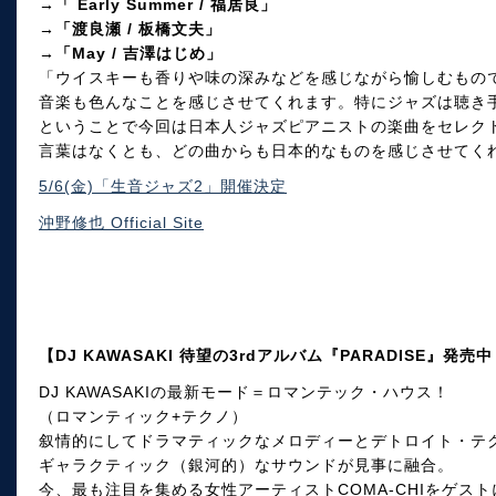
→「 Early Summer / 福居良」
→「渡良瀬 / 板橋文夫」
→「May / 吉澤はじめ」
「ウイスキーも香りや味の深みなどを感じながら愉しむもの
音楽も色んなことを感じさせてくれます。特にジャズは聴き
ということで今回は日本人ジャズピアニストの楽曲をセレク
言葉はなくとも、どの曲からも日本的なものを感じさせてく
5/6(金)「生音ジャズ2」開催決定
沖野修也 Official Site
【DJ KAWASAKI 待望の3rdアルバム『PARADISE』発売
DJ KAWASAKIの最新モード＝ロマンテック・ハウス！
（ロマンティック+テクノ）
叙情的にしてドラマティックなメロディーとデトロイト・テ
ギャラクティック（銀河的）なサウンドが見事に融合。
今、最も注目を集める女性アーティストCOMA-CHIをゲストに