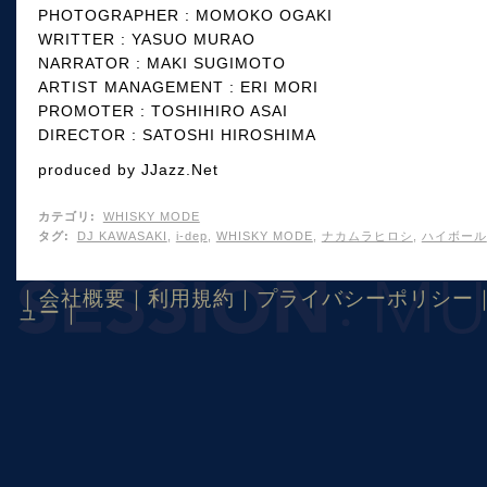
PHOTOGRAPHER : MOMOKO OGAKI
WRITTER : YASUO MURAO
NARRATOR : MAKI SUGIMOTO
ARTIST MANAGEMENT : ERI MORI
PROMOTER : TOSHIHIRO ASAI
DIRECTOR : SATOSHI HIROSHIMA
produced by JJazz.Net
カテゴリ
:
WHISKY MODE
タグ
:
DJ KAWASAKI
,
i-dep
,
WHISKY MODE
,
ナカムラヒロシ
,
ハイボール
｜
会社概要
｜
利用規約
｜
プライバシーポリシー
ュー
｜