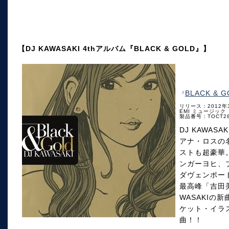
【DJ KAWASAKI 4thアルバム『BLACK & GOLD』】
BLACK & G
『
リリース：2012年
EMI ミュージック
製品番号：TOCT28
DJ KAWA
アナ・ロスの
ストも超豪華。
ンガーヨヒ、
ダヴェンポー
最高峰「吉田美
WASAKIの新
ケット・イラ
曲！！