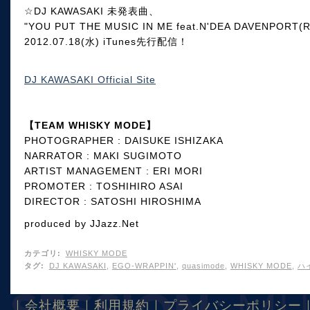
☆DJ KAWASAKI 未発表曲、
"YOU PUT THE MUSIC IN ME feat.N'DEA DAVENPORT(Ra
2012.07.18(水) iTunes先行配信！
DJ KAWASAKI Official Site
【TEAM WHISKY MODE】
PHOTOGRAPHER : DAISUKE ISHIZAKA
NARRATOR : MAKI SUGIMOTO
ARTIST MANAGEMENT : ERI MORI
PROMOTER : TOSHIHIRO ASAI
DIRECTOR : SATOSHI HIROSHIMA
produced by JJazz.Net
カテゴリ
:
WHISKY MODE
タグ
:
DJ KAWASAKI
,
EGO-WRAPPIN'
,
quasimode
,
WHISKY MODE
,
ハ
｜
会社概要
｜
利用規約
｜
プライバシーポリシー