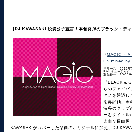
【DJ KAWASAKI 脱貴公子宣言！本領発揮のブラック・デ
MAGIC ～A 
『
CS mixed by
リリース：2012年
EMI ミュージック
製品番号：TOCP64
『BLACK &
らのフェイバ
クノを通過した感
を再評価。今
渋谷のクラブ改
ーをタイトル
楽曲が目白押し。
KAWASAKIがカバーした楽曲のオリジナルに加え、DJ KAW