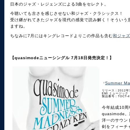
日本のジャズ・レジェンズによる3曲をセレクト。
今聴いても古さを感じさせない和ジャズ・クラシックス！
受け継がれてきたジャズを現代の感覚で読み解く！そういう
ますね。
ちなみに7月にはキングレコードよりこの作品も含む
和ジャ
【quasimodeニューシングル 7月18日発売決定！】
Summer Ma
『
リリース：2012年
EMI ミュージック
製品番号：TOCT-4
今年結成10
quasimo
洋一のサウンド
剣をフィーチ