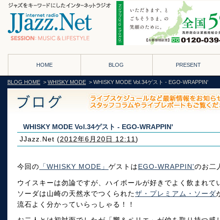
HOME
BLOG
PRESENT
BLOG HOME
>
WHISKY MODE
> WHISKY MODE Vol.34ゲスト - EGO-WRAPPIN'
WHISKY MODE Vol.34ゲスト - EGO-WRAPPIN'
JJazz.Net
(
2012年6月20日 12:11
)
今回の
「WHISKY MODE」
ゲストは
EGO-WRAPPIN'
のお二
ウイスキーは勿論ですが、ハイボールが好きでよく飲まれて
ソーダは山崎の天然水でつくられた
ザ・プレミアム・ソーダ
流石よく分かっていらっしゃる！！