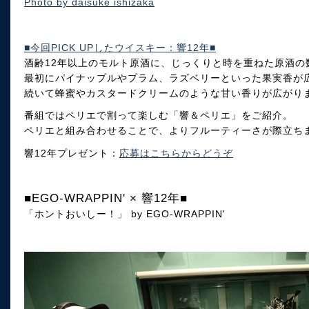
Photo by daisuke ishizaka
■今回PICK UPしたウイスキー：響12年■
酒齢12年以上のモルト原酒に、じっくりと時を重ねた原酒の
最初にパイナップルやプラム、ラズベリーといった果実香が
続いて蜂蜜やカスタードクリームのような甘い香りが広がり
番組ではペリエで割って楽しむ「響＆ペリエ」をご紹介。
ペリエと組み合わせることで、よりフルーティーさが際立ち
響12年プレゼント：
応募はこちらからどうぞ
■EGO-WRAPPIN' × 響12年■
「ホントおいしー！」 by EGO-WRAPPIN'