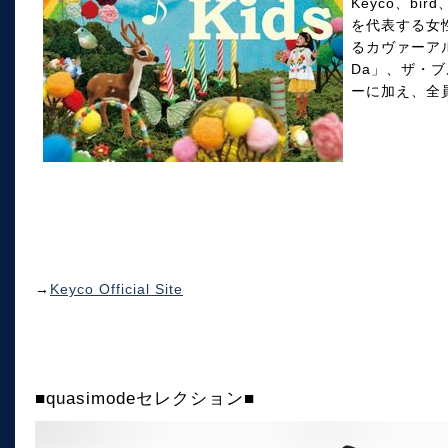
Keyco、bir
を代表する女
るカヴァーアルバ
Da」、ザ・ブ
ーに加え、全員
→
Keyco Official Site
■quasimodeセレクション■