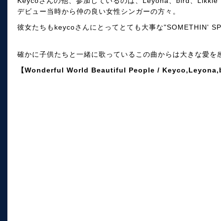
Keycoさんの他、参加しているのは、Leyona、bird、Likkle Ma
デビュー当時から仲の良い女性シンガーの方々。
彼女たちもkeycoさんにとってとても大事な"SOMETHIN' S
確かに子供たちと一緒に歌っているこの曲からは大きな愛を
【Wonderful World Beautiful People / Keyco,Leyona,