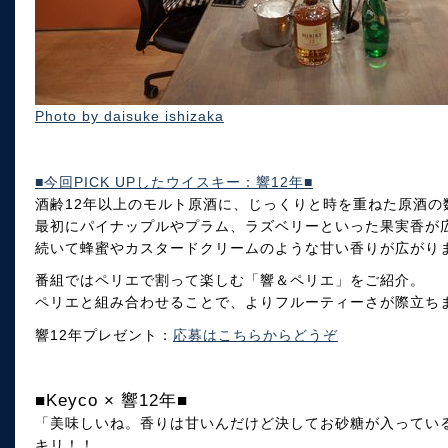
Photo by daisuke ishizaka
■今回PICK UPしたウイスキー：響12年■
酒齢12年以上のモルト原酒に、じっくりと時を重ねた原酒の
最初にパイナップルやプラム、ラズベリーといった果実香が
続いて蜂蜜やカスタードクリームのような甘い香りが広がり
番組ではペリエで割って楽しむ「響＆ペリエ」をご紹介。
ペリエと組み合わせることで、よりフルーティーさが際立ち
響12年プレゼント：
応募はこちらからどうぞ
■Keyco × 響12年■
「美味しいね。香りは甘いんだけど決してお砂糖が入ってい
キリ！！