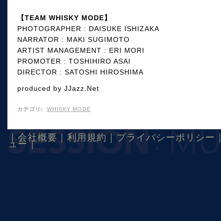
【TEAM WHISKY MODE】
PHOTOGRAPHER : DAISUKE ISHIZAKA
NARRATOR : MAKI SUGIMOTO
ARTIST MANAGEMENT : ERI MORI
PROMOTER : TOSHIHIRO ASAI
DIRECTOR : SATOSHI HIROSHIMA
produced by JJazz.Net
カテゴリ
:
WHISKY MODE
｜
会社概要
｜
利用規約
｜
プライバシーポリシー
ュー
｜