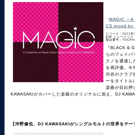
MAGIC ～A 
『
CS mixed by
リリース：2012年
EMI ミュージック
製品番号：TOCP64
『BLACK &
らのフェイバ
クノを通過した感
を再評価。今
渋谷のクラブ改
ーをタイトル
楽曲が目白押し。
KAWASAKIがカバーした楽曲のオリジナルに加え、DJ KAW
【沖野修也、DJ KAWASAKIがシングルモルトの世界をテ