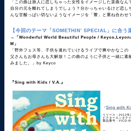
「この曲は旅人に恋しちゃった女性をイメージした楽曲なん
自分の元を離れてしまうでしょう？分かっちゃいるけど恋し
んな甘酸っぱい切ないようなイメージを「響」と重ね合わせて選
【今回のテーマ「SOMETHIN' SPECIAL」に合
→「Wonderful World Beautiful People / Keyco,Leyona
M」
「野外フェス等、子供を連れていけるライブで爽やかなこの
父さんもお母さんも大解放！この曲のように子供と一緒に素
みました。」by Keyco
『Sing with Kids / V.A.』
Sing with Ki
『
リリース：2012年
ビクターエンタテ
製品番号：VICG-6