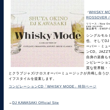
WHISKY MO
『
ROSSOVER /
リリース：Now On 
ewe records
製品番号：EWSP-0
シングルモル
也、そしてDJ
ーバー・ミュ
ンCD。JAZ
自身の楽曲も
ンピレーショ
質な世界観・
とクラブジャズ/クロスオーバーミュージックが共鳴し合う
イフスタイルを提案します。
コンピレーションCD「WHISKY MODE」特別ページ
→
DJ KAWASAKI Official Site