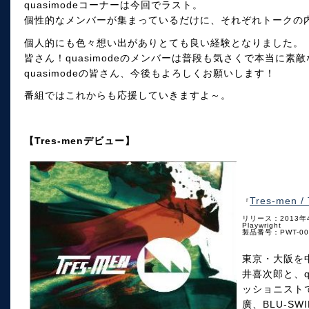
quasimodeコーナーは今回でラスト。
個性的なメンバーが集まっているだけに、それぞれトークの
個人的にも色々想い出がありとても良い経験となりました。
皆さん！quasimodeのメンバーは普段も気さくで本当に素
quasimodeの皆さん、今後もよろしくお願いします！
番組ではこれからも応援していきますよ～。
【Tres-menデビュー】
Tres-men /
『
リリース：2013年
Playwright
製品番号：PWT-00
東京・大阪を
井喜次郎と、q
ッショニストで
廣、BLU-S