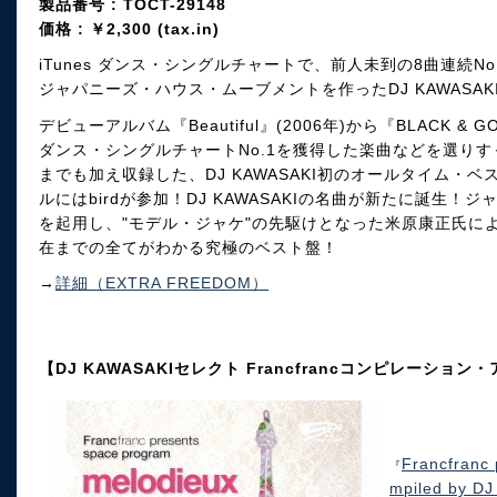
製品番号 : TOCT-29148
価格 : ￥2,300 (tax.in)
iTunes ダンス・シングルチャートで、前人未到の8曲連続No
ジャパニーズ・ハウス・ムーブメントを作ったDJ KAWASA
デビューアルバム『Beautiful』(2006年)から『BLACK & 
ダンス・シングルチャートNo.1を獲得した楽曲などを選りす
までも加え収録した、DJ KAWASAKI初のオールタイム・
ルにはbirdが参加！DJ KAWASAKIの名曲が新たに誕生
を起用し、"モデル・ジャケ"の先駆けとなった米原康正氏に
在までの全てがわかる究極のベスト盤！
→
詳細（EXTRA FREEDOM）
【DJ KAWASAKIセレクト Francfrancコンピレーション
Francfranc 
『
mpiled by D