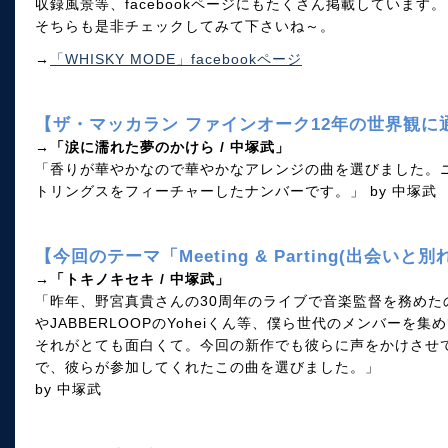
収録風景等、facebookページにもたくさん掲載しています。
そちらも是非チェックしてみて下さいね～。
→
「WHISKY MODE」facebookページ
【ザ・マッカラン ファインオーク12年の世界観に
→「涙に濡れた夢のかけら / 中塚武」
「香りが華やかなので華やかなアレンジの曲を選びました。ニュ
トリングスをフィーチャーしたナンバーです。」 by 中塚武
【今回のテーマ「Meeting & Parting(出会い
→「トキノキセキ / 中塚武」
「昨年、野宮真貴さんの30周年のライブで音楽監督を務めたのです
やJABBERLOOPのYoheiくん等、僕ら世代のメンバー
それがとても面白くて。今回の新作でも彼らに声をかけさせ
で、彼らが参加してくれたこの曲を選びました。」
by 中塚武