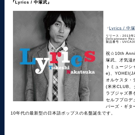
『Lyrics / 中塚武』
Lyrics / 中
『
リリース：2013年
Delicatessen Rec
製品番号：UVCA3
祝☆10th A
塚武、才気溢
トミュージシャン
e)、YOHEI(
オルケスタ・デ
(米米CLUB
ラブジャズ界
セルフプロデ
パーズ・ギタ
10年代の最新型の日本語ポップスの名盤誕生です。