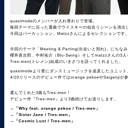
quasimodeのメンバーが入れ替わりで登場。
毎回テーマに沿った選曲でウイスキーの似合うシーンを演出
今回はパーカッション、Matzzさんによるセレクションです
今回のテーマ「Meeting & Parting(出会いと別れ)」にちな
櫻井喜次郎、中村祐介（Blu-Swing）そしてmatzzさんの
Tres-men(トレメン)結成のいきさつを語ってくれました。
quasimodeより更にダンスミュージックを追及したユニット、T
4/10リリースのデビュー作ではorange pekoeやSaigenjiが
選んでくれた3曲もTres-men！
デビュー作『Tres-men』より3曲続けてお送りします。
→「Why feat. orange pekoe / Tres-men」
→「Sister Jane / Tres-men」
→「Cosmic Lust / Tres-men」