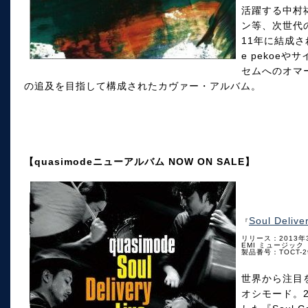
活躍する中村
ン等、次世代
11年に結成さ
e pekoe
セムへのオマ
の追及を目指して構成されたカヴァー・アルバム。
【quasimodeニューアルバム NOW ON SALE】
Soul Delive
『
リリース：2013年
EMI ミュージック
製品番号：TOCT-2
世界から注目
オシモード。