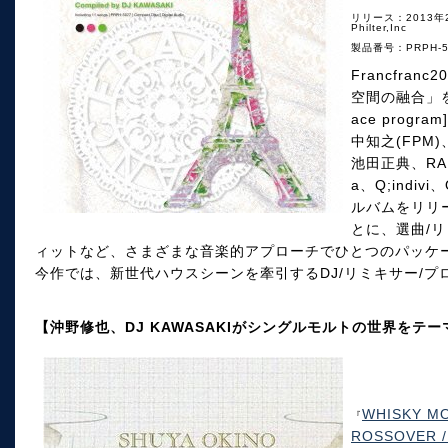
リリース：2013年
Philter,Inc
製品番号：PRPH-5
Francfra
空間の融合」を
ace pro
中知之(FPM)
池田正典、RAM R
a、Q;indivi
ルバムをリリ
とに、選曲/
ィットなど、さまざまな音楽的アプローチでひとつのパッケー
今作では、新世代ハウスシーンを牽引するDJ/リミキサー/プロデ
【沖野修也、DJ KAWASAKIがシングルモルトの世界をテ
WHISKY MO
『
ROSSOVER /