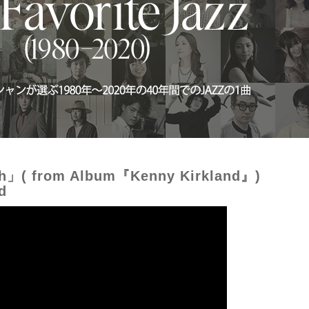
ith」( from Album『Kenny Kirkland』)
d