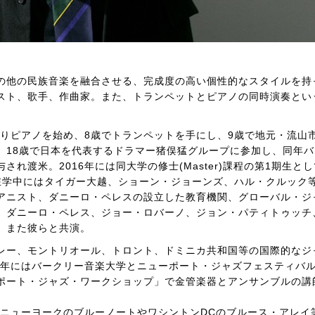
の他の民族音楽を融合させる、完成度の高い個性的なスタイルを持
スト、歌手、作曲家。また、トランペットとピアノの同時演奏とい
よりピアノを始め、8歳でトランペットを手にし、9歳で地元・流山
。18歳で日本を代表するドラマー猪俣猛グループに参加し、同年バ
れ渡米。2016年には同大学の修士(Master)課程の第1期生と
)で卒業。在学中にはタイガー大越、ショーン・ジョーンズ、ハル・クルック
アニスト、ダニーロ・ペレスの設立した教育機関、グローバル・ジ
、ダニーロ・ペレス、ジョー・ロバーノ、ジョン・パティトゥッチ
、また彼らと共演。
レー、モントリオール、トロント、ドミニカ共和国等の国際的なジ
16年にはバークリー音楽大学とニューポート・ジャズフェスティバ
ポート・ジャズ・ワークショップ」で金管楽器とアンサンブルの講
てニューヨークのブルーノートやワシントンDCのブルース・アレイ