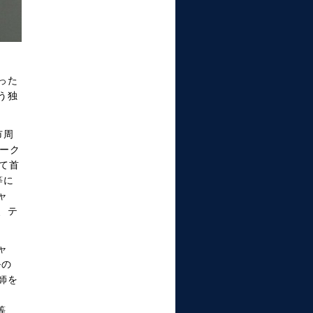
った
う独
市周
ーク
して首
等に
ャ
、テ
ャ
ルの
師を
等、