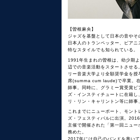
【曽根麻央】
ジャズを基盤として日本の音やそ
日本人のトランペッター、ピアニ
特なスタイルでも知られている。
1991年生まれの曽根は、幼少期
辺での音楽活動をスタートさせる
リー音楽大学より全額奨学金を授与さ
席(summa cum laude
師事。同時に、グラミー賞受賞ピ
ズ・インスティチュートに在籍し
リ・リン・キャリントン等に師事
これまでにニューポート、モント
ズ・フェスティバルに出演。20
主催で開催された「第一回ニュー
務めた。
2017年には自己のバンドを率い