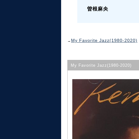
曽根麻央
My Favorite Jazz(1980-2020)
→
My Favorite Jazz(1980-2020)