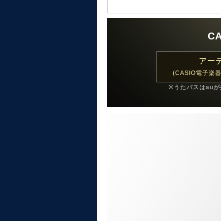
C
アー
(CASIO電子
※うたパスはau