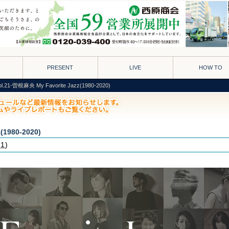
PRESENT
LIVE
HOW TO
ol.21-曽根麻央 My Favorite Jazz(1980-2020)
(1980-2020)
31
)