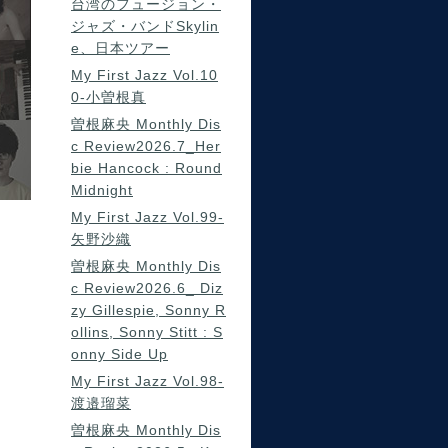
台湾のフュージョン・
ジャズ・バンドSkylin
e、日本ツアー
My First Jazz Vol.10
0-小曽根真
曽根麻央 Monthly Dis
c Review2026.7_Her
bie Hancock : Round
Midnight
My First Jazz Vol.99-
矢野沙織
曽根麻央 Monthly Dis
c Review2026.6_ Diz
zy Gillespie, Sonny R
ollins, Sonny Stitt : S
onny Side Up
My First Jazz Vol.98-
渡邉瑠菜
曽根麻央 Monthly Dis