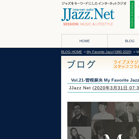
HOME
BLOG
BLOG HOME
>
My Favorite Jazz(1980-2020)
> V
Vol.21-曽根麻央 My Favorite Jazz
JJazz.Net
(
2020年3月31日 07: