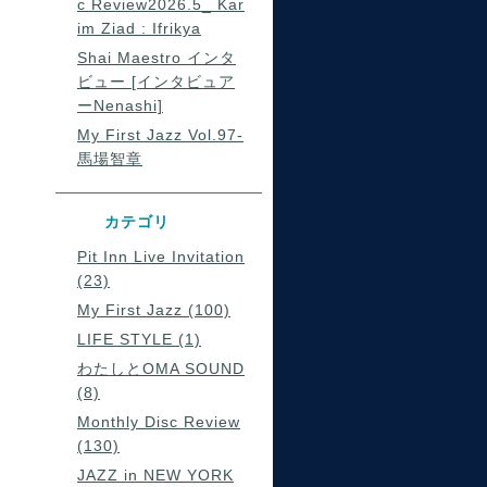
c Review2026.5_ Kar
im Ziad : Ifrikya
Shai Maestro インタ
ビュー [インタビュア
ーNenashi]
My First Jazz Vol.97-
馬場智章
カテゴリ
Pit Inn Live Invitation
(23)
My First Jazz (100)
LIFE STYLE (1)
わたしとOMA SOUND
(8)
Monthly Disc Review
(130)
JAZZ in NEW YORK