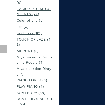
(6)
CASIO SPECIAL CO
NTENTS (22)
Color of Life (1)
lisn (3)
bar bossa (82)
TOUCH OF JAZZ (4
1)
AIRPORT (5)
Miya presents Conne
cting People (9)
Miya's London Diary
(17)
PIANO LOVER (8)
PLAY PIANO (4)
SOMEBODY (58)
SOMETHING SPECIA
L (44)