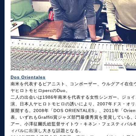
Dos Orientales
南米を代表するピアニスト、コンポーザー、ウルグアイ在住ウーゴ
ヤヒロトモヒロpercのDuo。
二人の出会いは1986年南米を代表する女性シンガー、ジョイ
演、日本人ヤヒロトモヒロの誘いにより、2007年ドス・オ
展開する。2008年「DOS ORIENTALES」、2011年「Orient
表。いずれもGraffiti賞ジャズ部門最優秀賞を受賞している
アー、小澤征爾氏総監督サイトウ・キネン・フェスティバル
ィバルに出演し大きな話題となる。