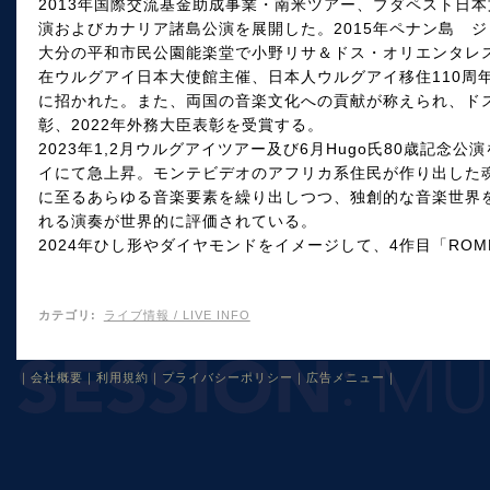
2013年国際交流基金助成事業・南米ツアー、ブダペスト日
演およびカナリア諸島公演を展開した。2015年ペナン島 ジ
大分の平和市民公園能楽堂で小野リサ＆ドス・オリエンタレ
在ウルグアイ日本大使館主催、日本人ウルグアイ移住110周年記念と
に招かれた。また、両国の音楽文化への貢献が称えられ、ドス
彰、2022年外務大臣表彰を受賞する。
2023年1,2月ウルグアイツアー及び6月Hugo氏80歳記念公演を
イにて急上昇。モンテビデオのアフリカ系住民が作り出した
に至るあらゆる音楽要素を繰り出しつつ、独創的な音楽世界
れる演奏が世界的に評価されている。
2024年ひし形やダイヤモンドをイメージして、4作目「RO
カテゴリ
:
ライブ情報 / LIVE INFO
｜
会社概要
｜
利用規約
｜
プライバシーポリシー
｜
広告メニュー
｜