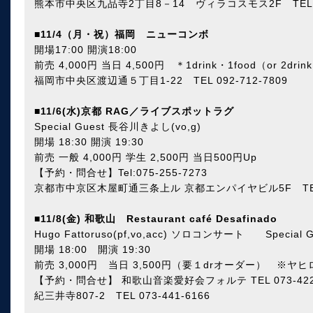
熊本市中央区九品寺2丁目8－14 ヴィラコスモス2F TEL 09
■
11/4（月・祝）福岡 ニューコンボ
開場17:00 開演18:00
前売 4,000円 当日 4,500円 ＊1drink・1food（or 
福岡市中央区渡辺通５丁目1-22 TEL 092-712-7809
■
11/6(水)京都 RAG／ライブスポットラグ
Special Guest 長谷川きよし(vo,g)
開場 18:30 開演 19:30
前売 一般 4,000円 学生 2,500円 当日500円Up
【予約・問合せ】Tel:075-255-7273
京都市中京区木屋町通三条上ル 京都エンパイヤビル5F TEL＆FA
■
11/8(金) 和歌山 Restaurant café Desafinado
Hugo Fattoruso(pf,vo,acc) ソロコンサート Special 
開場 18:00 開演 19:30
前売 3,000円 当日 3,500円（要１drオーダー） ※
【予約・問合せ】 和歌山音楽愛好会フォルテ TEL 073-42
紀三井寺807-2 TEL 073-441-6166