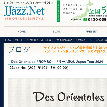
HOME
BLOG
PRESENT
BLOG HOME
>
ライブ情報 / LIVE INFO
> Dos Orientales「ROMBO」リリース記念 Japa
Dos Orientales「ROMBO」リリース記念 Japan Tour 2024
JJazz.Net
(
2024年10月 3日 00:00
)