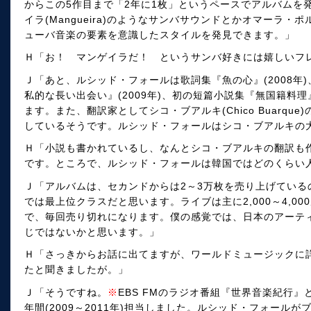
からこの5作目まで「2年に1枚」というペースでアルバムを
イラ(Mangueira)のようなサンバサウンドとかオマーラ・ポルト
ューバ音楽の要素を意識したスタイルを発見できます。」
Ｈ「お！ マンゲイラだ！ というサンバ好きには嬉しいフ
Ｊ「あと、ルシッド・フォールは歌詞集『魚の心』(2008年
私的な長い出会い』(2009年)、初の短篇小説集『無国籍料理
ます。また、翻訳家としてシコ・ブアルキ(Chico Buarque)
しているそうです。ルシッド・フォールはシコ・ブアルキの
Ｈ「小説も書かれているし、なんとシコ・ブアルキの翻訳も
です。ところで、ルシッド・フォールは韓国ではどのくらい
Ｊ「アルバムは、セカンドからは2～3万枚を売り上げている
では最上位クラスだと思います。ライブは主に2,000～4,0
で、毎回売り切れになります。僕の感覚では、日本のアーテ
じではないかと思います。」
Ｈ「さっきからお話に出てますが、ワールドミュージックに
たと聞きましたが。」
Ｊ「そうですね。
※
EBS FMのラジオ番組『世界音楽紀行
年間(2009～2011年)担当しました。ルシッド・フォール