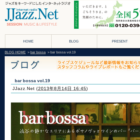
HOME
BLOG
PRESENT
BLOG HOME
>
bar bossa
> bar bossa vol.19
bar bossa vol.19
JJazz.Net
(
2013年8月14日 16:45
)