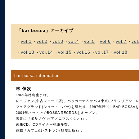
「bar bossa」アーカイブ
vol.1
vol.2
vol.3
vol.4
vol.5
vol.6
vol.7
vol
・
・
・
・
・
・
・
・
vol.13
vol.14
vol.15
vol.16
vol.17
vol.18
・
・
・
・
・
・
bar bossa information
林 伸次
1969年徳島生まれ。
レコファン(中古レコード店)、バッカーナ＆サバス東京(ブラジリアン・レ
フェアグランド(ショット・バー)を経た後、1997年渋谷にBAR BOSS
2001年ネット上でBOSSA RECRDSをオープン。
著書に『ボサノヴァ(アノニマスタジオ)』。
選曲CD、CDライナー執筆多数。
連載『カフェ&レストラン(旭屋出版)』。