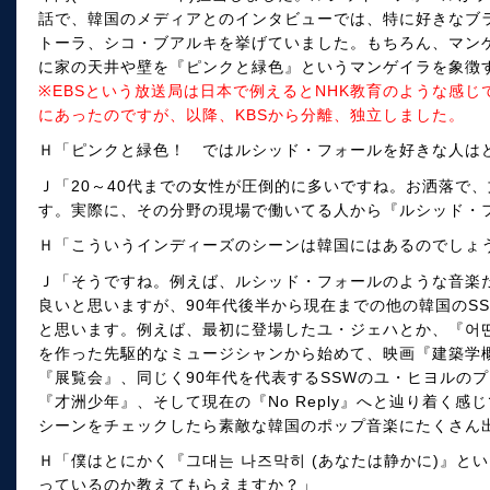
話で、韓国のメディアとのインタビューでは、特に好きなブ
トーラ、シコ・ブアルキを挙げていました。もちろん、マン
に家の天井や壁を『ピンクと緑色』というマンゲイラを象徴
※EBSという放送局は日本で例えるとNHK教育のような感じ
にあったのですが、以降、KBSから分離、独立しました。
Ｈ「ピンクと緑色！ ではルシッド・フォールを好きな人は
Ｊ「20～40代までの女性が圧倒的に多いですね。お洒落で
す。実際に、その分野の現場で働いてる人から『ルシッド・
Ｈ「こういうインディーズのシーンは韓国にはあるのでしょ
Ｊ「そうですね。例えば、ルシッド・フォールのような音楽
良いと思いますが、90年代後半から現在までの他の韓国のS
と思います。例えば、最初に登場したユ・ジェハとか、『어떤
を作った先駆的なミュージシャンから始めて、映画『建築学概
『展覧会』、同じく90年代を代表するSSWのユ・ヒヨルのプ
『才洲少年』、そして現在の『No Reply』へと辿り着く感
シーンをチェックしたら素敵な韓国のポップ音楽にたくさん
Ｈ「僕はとにかく『그대는 나즈막히 (あなたは静かに)』と
っているのか教えてもらえますか？」