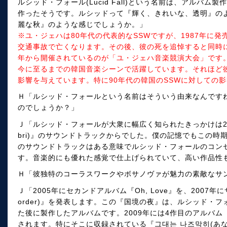
ルシッド・フォール(Lucid Fall)という名前は、アルバ
作ったそうです。ルシッドって『輝く、きれいな、透明』の
麗な秋』のような感じでしょうか。」
※ユ・ジェハは80年代の代表的なSSWですが、1987年に
交通事故で亡くなります。その後、彼の死を追悼すると同時に
年から開催されているのが「ユ・ジェハ音楽競演大会」です。
今に至るまでの韓国音楽シーンで活躍しています。それほど
影響を与えています。特に90年代の韓国のSSWに対しての
Ｈ「ルシッド・フォールという名前はそういう由来なんです
のでしょうか？」
Ｊ「ルシッド・フォールが大衆に幅広く知られたきっかけは20
bri)』のサウンドトラックからでした。僕の記憶でもこの
のサウンドトラックはある意味でルシッド・フォールのコン
す。音楽的にも優れた感覚で仕上げられていて、高い作品性
Ｈ「彼独特のコーラスワークやボサノヴァが魅力の素敵なサ
Ｊ「2005年にセカンドアルバム『Oh, Love』を、2007年にサー
order)』を発表します。この『国境の夜』は、ルシッド・
た後に製作したアルバムです。2009年には4作目のアルバム『レ・ミ
されます。特にそこに収録されている『그대는 나즈막히(あ