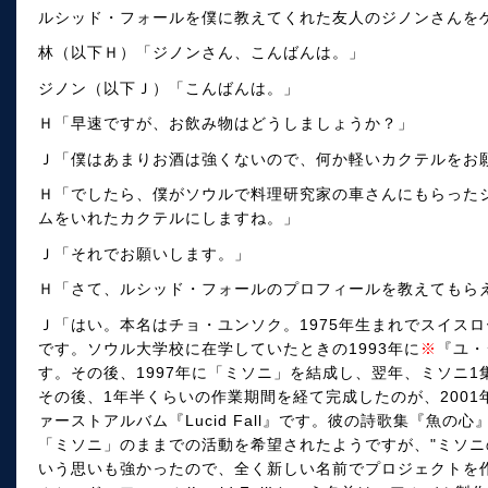
ルシッド・フォールを僕に教えてくれた友人のジノンさんを
林（以下Ｈ）「ジノンさん、こんばんは。」
ジノン（以下Ｊ）「こんばんは。」
Ｈ「早速ですが、お飲み物はどうしましょうか？」
Ｊ「僕はあまりお酒は強くないので、何か軽いカクテルをお
Ｈ「でしたら、僕がソウルで料理研究家の車さんにもらった
ムをいれたカクテルにしますね。」
Ｊ「それでお願いします。」
Ｈ「さて、ルシッド・フォールのプロフィールを教えてもら
Ｊ「はい。本名はチョ・ユンソク。1975年生まれでスイス
です。ソウル大学校に在学していたときの1993年に
※
『ユ・
す。その後、1997年に「ミソニ」を結成し、翌年、ミソニ1集ア
その後、1年半くらいの作業期間を経て完成したのが、200
ァーストアルバム『Lucid Fall』です。彼の詩歌集『魚
「ミソニ」のままでの活動を希望されたようですが、"ミソ
いう思いも強かったので、全く新しい名前でプロジェクトを