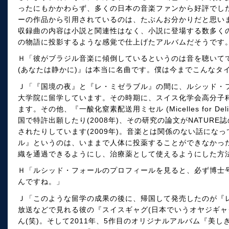
ったにもかかわらず、多くの日本の音楽ファンから好評でし
ーの作品から引用されているのは、たぶんお分かりだと思い
収録曲の内容は小説と関連性はなく、小説に登場する数多く
の物語に投影するような感覚で仕上げたアルバムだそうです
Ｈ「彼がブラジル音楽に傾倒しているというのは音を聴いて
(あなたは静かに)』は本当に名曲です。僕は今までこんなタ
Ｊ「『国境の夜』と『レ・ミゼラブル』の間に、ルシッド・
大学院に留学しています。その時期に、スイス化学会高分子科学
ます。その他、『一酸化窒素配送用ミセル (Micelles for Delive
国で特許出願したり(2008年)、その研究の論文がNATURE誌の化
されたりしています(2009年)。音楽とは関係のない話にな
ル』というのは、いままで人体に投薬することができなかっ
織を通過できるようにし、治療薬として使えるようにした方
Ｈ「ルシッド・フォールのプロフィールを見ると、必ず博士
んですね。」
Ｊ「このような留学の成果の後に、帰国して発売したのが『
放送などで見れる彼の『スイスギャグ(日本でいうオヤジギャ
ん(笑)。そして2011年、5作目のオリジナルアルバム『美