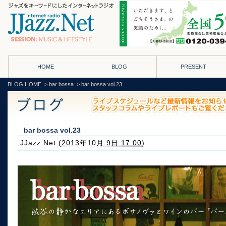
HOME
BLOG
PRESENT
BLOG HOME
>
bar bossa
> bar bossa vol.23
bar bossa vol.23
JJazz.Net
(
2013年10月 9日 17:00
)