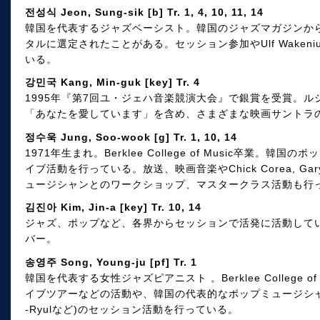
전성식 Jeon, Sung-sik [b] Tr. 1, 4, 10, 11, 14
韓国を代表するジャズベーシスト。韓国のジャズマガジンか
タルに選定されたことがある。セッション参加やUlf Wake
いる。
강민국 Kang, Min-guk [key] Tr. 4
1995年『第7回ユ・ジェハ音楽競演大会』で銀賞を受賞。
「あなたを愛しています」を含め、さまざまな映画サントラ
정수욱 Jung, Soo-wook [g] Tr. 1, 10, 14
1971年生まれ。Berklee College of Music卒業
イブ活動を行っている。放送、映画音楽やChick Corea, Gary 
ュージシャンとのワークショップ、マスタークラス活動も行
김진아 Kim, Jin-a [key] Tr. 10, 14
ジャズ、ポップなど、各界からセッションで活発に活動してい
バー。
송영주 Song, Young-ju [pf] Tr. 1
韓国を代表する女性ジャズピアニスト 。Berklee College of
イブツアーなどの活動や、韓国の代表的なポップミュージシャン
-Ryulなど)のセッション活動を行っている。