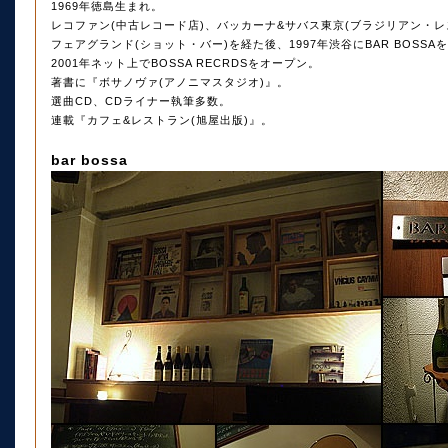
1969年徳島生まれ。
レコファン(中古レコード店)、バッカーナ&サバス東京(ブラジリアン・レ
フェアグランド(ショット・バー)を経た後、1997年渋谷にBAR BOSS
2001年ネット上でBOSSA RECRDSをオープン。
著書に『ボサノヴァ(アノニマスタジオ)』。
選曲CD、CDライナー執筆多数。
連載『カフェ&レストラン(旭屋出版)』。
bar bossa