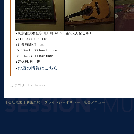
●東京都渋谷区宇田川町 41-23 第2大久保ビル1F
●TEL/03-5458-4185
●営業時間/月～土
12:00～15:00 lunch time
18:00～24:00 bar time
●定休日/日、祝
お店の情報はこちら
●
カテゴリ
:
bar bossa
｜
会社概要
｜
利用規約
｜
プライバシーポリシー
｜
広告メニュー
｜