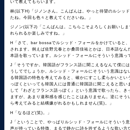
いて教えてもらいます。
林(以下H)「ジノンさん。こんばんは。やっと待望のルシッ
たね。今回も色々と教えてくださいね。」
ジノン(以下J)「こんばんは。こちらこそよろしくお願いし
れられるか楽しみですね。」
H「さて、bar bossaでルシッド・フォールをかけている
されます。例えば佐野元春とか桑田佳祐とかは、日本語なん
本語を歌っています。ルシッド・フォールにそういう意識っ
J「そうですか。韓国語がフランス語に聞こえるなんて僕に
うしてでしょうか。ルシッド・フォールにそういう意識はな
る韓国語の特色を考えてみると、確かにすこし柔らかいとい
っぽくといっても韓国人には普通に韓国語に聞こえると思い
して『わざとフランス語っぽく』という意識で歌ったら、き
ますが、あまり違和感を感じたことはありません。逆にそう
ら考えてみると結構嫌がれるかもしれません(笑)。」
H「なるほど(笑)。」
J「ということで、やっぱりルシッド・フォールにそういう
声が持っている特徴、まるで静かに詩を吟ずるような歌い方