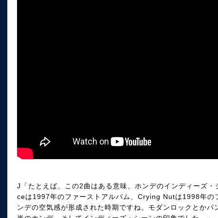
J「たとえば、この2曲はある意味、ホンデのインディーズ・シー
ceは1997年のファーストアルバム、Crying Nutは19
ンデの空気感が形成された時期ですね。モダンロックとかパン
半のホンデ、そしてインディーズ・シーンの印象でした。」