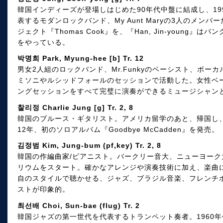
韓国インディーズが登場しはじめた90年代中盤に結成し、1
表するモダンロックバンド、My Aunt Maryの3人のメンバーたち
ジェクト『Thomas Cook』を、『Han, Jin-young』はパン
をやっている。
박명희 Park, Myung-hee [b] Tr. 12
男女2人組のロックバンド、Mr.Funkyのベーシスト、ボーカル
ミソニやルシッドフォールのセッションで活動した。女性ベ
ングセッションをすべて完璧に演奏ができるミュージシャン
찰리정 Charlie Jung [g] Tr. 2, 8
韓国のブルース・ギタリスト。アメリカ留学のあと、帰国し、
12年、初のソロアルバム『Goodbye McCadden』を発売。
김정범 Kim, Jung-bum (pf,key) Tr. 2, 8
韓国の作編曲家/ピアニスト。バークリー音大、ニューヨー
リウムをスタート。確かなアレンジや演奏技術に加え、楽曲に
自のスタイルで聴かせる、ジャズ、ブラジル音楽、フレンチ
ストが印象的。
최선배 Choi, Sun-bae (flug) Tr. 2
韓国ジャズの第一世代を代表するトランペット奏者。1960