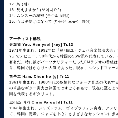
12. 鳥 (새)
13. 見えますか? (보이나요?)
14. ムンスーの秘密 (문수의 비밀)
15. 心は夕焼けになって (마음은 노을이 되어)
アーティスト解説
유희열 You, Hee-yeol [key] Tr.13
1971年生まれ。1992年に『第4回ユ・ジェハ音楽競演大会
Y』でデビュー。90年代から韓国のSSW系を代表している。
有名だ。特に彼がパーソナリティーだったFMラジオの番組
り、韓国ではかなりの人気であった。現在、ルシッドフォー
함춘호 Ham, Chun-ho [g] Tr.11
1961年生まれ。1980年代の叙情的なフォーク音楽の代表
の卓越なギター実力は韓国ではすごく有名で、現在に至るま
国を代表するギタリスト。
크리스 바가 Chris Varga [d] Tr.11
1968年生まれ。ジャズドラム、ヴィブラフォン奏者。アメ
て、韓国に定着。ジャズを中心にさまざまなセッションに参