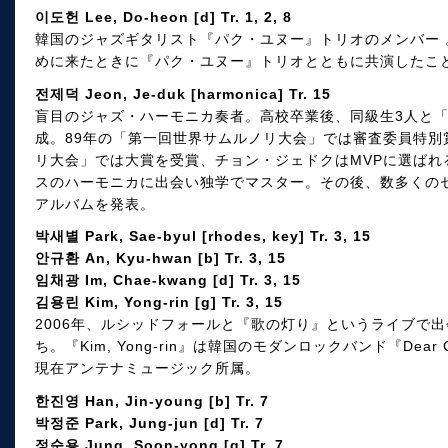
이도헌 Lee, Do-heon [d] Tr. 1, 2, 8
韓国のジャズギタリスト『パク・ユヌー』トリオのメンバー
めに来たときに『パク・ユヌー』トリオとともに共演したこ
전제덕 Jeon, Je-duk [harmonica] Tr. 15
盲目のジャズ・ハーモニカ奏者。高校卒業後、同級生3人と
成。89年の「第一回世界サムルノリ大会」では審査委員特別
リ大会」では大賞を受賞、チョン・ジェドクはMVPに選ばれ
スのハーモニカに出会い独学でマスター。その後、数多くのセ
アルバムを発表。
박새별 Park, Sae-byul [rhodes, key] Tr. 3, 15
안규환 An, Kyu-hwan [b] Tr. 3, 15
임채광 Im, Chae-kwang [d] Tr. 3, 15
김용린 Kim, Yong-rin [g] Tr. 3, 15
2006年、ルシッドフォールと『歌の灯り』というライブで
ち。『Kim, Yong-rin』は韓国のモダンロックバンド『Dear C
現在アンテナミュージック所属。
한진영 Han, Jin-young [b] Tr. 7
박정준 Park, Jung-jun [d] Tr. 7
정순용 Jung, Soon-yong [g] Tr. 7