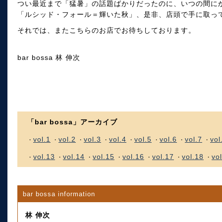
つい最近まで「猛暑」の話題ばかりだったのに、いつの間に
「ルシッド・フォール＝輝いた秋」、是非、店頭で手に取っ
それでは、またこちらのお店でお待ちしております。
bar bossa 林 伸次
「bar bossa」アーカイブ
vol.1
vol.2
vol.3
vol.4
vol.5
vol.6
vol.7
vol
・
・
・
・
・
・
・
・
vol.13
vol.14
vol.15
vol.16
vol.17
vol.18
vo
・
・
・
・
・
・
・
bar bossa information
林 伸次