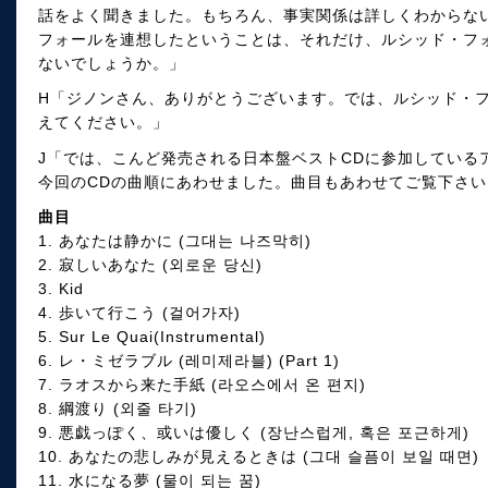
話をよく聞きました。もちろん、事実関係は詳しくわからない
フォールを連想したということは、それだけ、ルシッド・フ
ないでしょうか。」
H「ジノンさん、ありがとうございます。では、ルシッド・
えてください。」
J「では、こんど発売される日本盤ベストCDに参加している
今回のCDの曲順にあわせました。曲目もあわせてご覧下さい
曲目
1. あなたは静かに (그대는 나즈막히)
2. 寂しいあなた (외로운 당신)
3. Kid
4. 歩いて行こう (걸어가자)
5. Sur Le Quai(Instrumental)
6. レ・ミゼラブル (레미제라블) (Part 1)
7. ラオスから来た手紙 (라오스에서 온 편지)
8. 綱渡り (외줄 타기)
9. 悪戯っぽく、或いは優しく (장난스럽게, 혹은 포근하게)
10. あなたの悲しみが見えるときは (그대 슬픔이 보일 때면)
11. 水になる夢 (물이 되는 꿈)