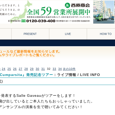
PRESENT
LIVE
HOW TO
件
24
25
26
27
28
29
30
31
32
33
34
次の10件
a Cumparsita』発売記念ツアー
：ライブ情報 / LIVE INFO
2
)
』を発表するSalle Gaveauがツアーをします！
飛び出しているとご本人たちもおっしゃっていました。
アンサンブルの演奏を生で聴いてみてください！