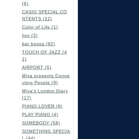
(6)
CASIO SPECIAL CO
NTENTS (22)
Color of Life (1)
lisn (3)
bar bossa (82)
TOUCH OF JAZZ (4
1)
AIRPORT (5)
Miya presents Conne
cting People (9)
Miya's London Diary
(17)
PIANO LOVER (8)
PLAY PIANO (4)
SOMEBODY (58)
SOMETHING SPECIA
L (44)