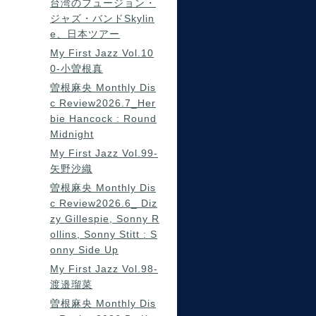
台湾のフュージョン・
ジャズ・バンドSkylin
e、日本ツアー
My First Jazz Vol.10
0-小曽根真
曽根麻央 Monthly Dis
c Review2026.7_Her
bie Hancock : Round
Midnight
My First Jazz Vol.99-
矢野沙織
曽根麻央 Monthly Dis
c Review2026.6_ Diz
zy Gillespie, Sonny R
ollins, Sonny Stitt : S
onny Side Up
My First Jazz Vol.98-
渡邉瑠菜
曽根麻央 Monthly Dis