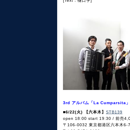
[Text：樋口亨]
3rd アルバム「La Cumparsi
■6/22(火) 【六本木】
STB139
open 18:00 start 19:30 / 前
〒106-0032 東京都港区六本木6-7