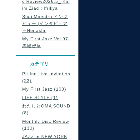
c Review2026.5_ Kar
im Ziad : Ifrikya
Shai Maestro インタ
ビュー [インタビュア
ーNenashi]
My First Jazz Vol.97-
馬場智章
カテゴリ
Pit Inn Live Invitation
(23)
My First Jazz (100)
LIFE STYLE (1)
わたしとOMA SOUND
(8)
Monthly Disc Review
(130)
JAZZ in NEW YORK