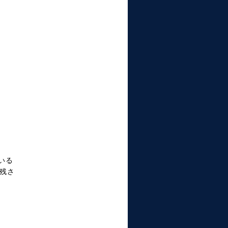
いる
残さ