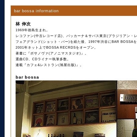
bar bossa information
林 伸次
1969年徳島生まれ。
レコファン(中古レコード店)、バッカーナ＆サバス東京(ブラジリアン・レ
フェアグランド(ショット・バー)を経た後、1997年渋谷にBAR BOSS
2001年ネット上でBOSSA RECRDSをオープン。
著書に『ボサノヴァ(アノニマスタジオ)』。
選曲CD、CDライナー執筆多数。
連載『カフェ&レストラン(旭屋出版)』。
bar bossa