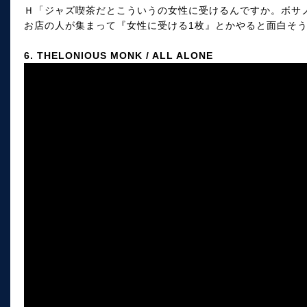
Ｈ「ジャズ喫茶だとこういうの女性に受けるんですか。ボサ
お店の人が集まって『女性に受ける1枚』とかやると面白そ
6. THELONIOUS MONK / ALL ALONE