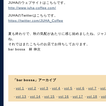
JUHAのウェブサイトはこちらです。
http://www.juha-coffee.com/
JUHAのTwitterはこちらです。
https://twitter.com/JUHA_Coffee
夏も終わりで、秋の気配があたりに感じ始めましたね。ジャ
ね。
それではまたこちらのお店でお待ちしております。
bar bossa 林 伸次
「bar bossa」アーカイブ
vol.1
vol.2
vol.3
vol.4
vol.5
vol.6
vol.7
vol
・
・
・
・
・
・
・
・
vol.13
vol.14
vol.15
vol.16
vol.17
vol.18
vo
・
・
・
・
・
・
・