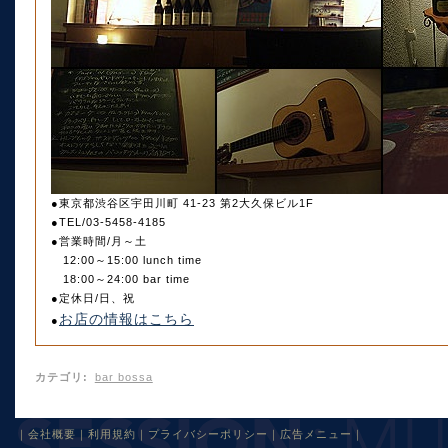
●東京都渋谷区宇田川町 41-23 第2大久保ビル1F
●TEL/03-5458-4185
●営業時間/月～土
12:00～15:00 lunch time
18:00～24:00 bar time
●定休日/日、祝
お店の情報はこちら
●
カテゴリ
:
bar bossa
｜
会社概要
｜
利用規約
｜
プライバシーポリシー
｜
広告メニュー
｜