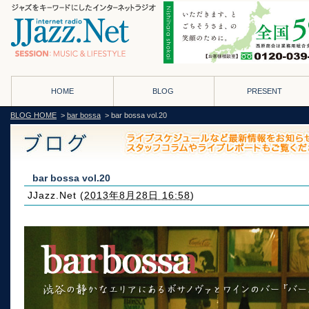
HOME
BLOG
PRESENT
BLOG HOME
>
bar bossa
> bar bossa vol.20
bar bossa vol.20
JJazz.Net
(
2013年8月28日 16:58
)