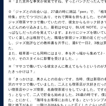
Ｈ「また意外な事実が発覚ですね。ずっとパンクだったんで
Ｏ「ジャズとの出会いは、27歳の時に雑誌『pen』で、『
特集』がたてつづけにあり、それで興味を持ちました。その
ジャズ喫茶マサコで働いていたので、彼女からもロック好き
んどんのめり込みました。最初はやはり、BLUE NOTE。
っぱなしだったのを覚えています。まわりにジャズを聴いて
ていく楽しさは格別でした。職場が新宿ジャズ館の近くだっ
し、ジャズ批評などの教科書を片手に、週6で一日2、3枚は
た。
また、植草甚一にも同時にはまり、本を片っ端から集めてJ・
たり、そのスタイルに影響を受けました。」
Ｈ「マサコで働いている彼女さんに教えてもらうというのが
たきっかけは？」
Ｏ「きっかけは、奥さんとの出会いです。当時、僕は新宿の
沢のマサコで働いていました。二人とも喫茶店が大好きだっ
い喫茶店やジャズ喫茶、名曲喫茶巡りをしていました。です
う』となって、二人で貯金も始めました。26歳の時です。僕
た。とにかく、『珈琲をお客様にお出しする』というシンプ
階と地下があり、一階はJUHAをちょっと広くしたぐらいの