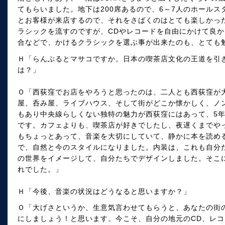
てもらいました。地下は200席あるので、6～7人のホール
とお客様が来店するので、それをさばくのはとても楽しかっ
ラシックを流すのですが、CDやレコードを自由にかけて良
合などで、かけるクラシックを選ぶ事が出来たのも、とても
Ｈ「らんぶるとマサコですか。日本の喫茶店文化の王道を引
は？」
Ｏ「西荻窪でお店をやろうと思ったのは、二人とも西荻窪が
屋、呑み屋、ライブハウス、そして街がどこか懐かしく、ノ
もあり中央線らしくない独特の魅力が西荻窪にはあって、5
です。カフェよりも、喫茶店が好きでしたし、夜遅くまでや
もちょっとあって、音楽を大切にしていて、静かに本を読め
で、自然と今のスタイルになりました。内装は、これも自分
の世界をイメージして、自分たちでデザインしました。そこ
れでした。」
Ｈ「今後、音楽の状況はどうなると思いますか？」
Ｏ「大げさというか、生意気言わせてもらうと、あなたの街
にしましょう！と思います。今こそ、自分の地元のCD、レ