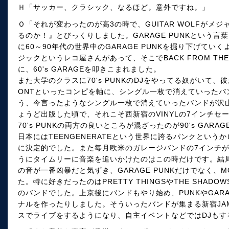
Ｈ「サッカー、クラシック、なるほど。意外ですね。」
Ｏ「それが変わったのが高3の時で、GUITAR WOLFがメ
るのか！』とびっくりしました。GARAGE PUNKという
に60～90年代の世界中のGARAGE PUNKを掘り下げて
ジックというレコ屋さんがあって、そこでBACK FROM THE
に、60's GARAGEを叩きこまれました。
また大学のクラスに70's PUNKのDJをやってる奴がいて、彼から、
ONTといったコンピを軸に、シングル一枚で消えていったバ
う、今言ったようなシングル一枚で消えていったバンドが沢山
ょうど出版した頃で、それこそ西新宿のVINYLの7インチセール
70's PUNKの両方の良いところが混ざったのが90's GARA
日本にはTEENGENERATEという世界に誇るパンクとい
に決定的でした。また毎月欧米のガレージバンドの7インチ
うにタイムリーに音楽を追いかけたのはこの時だけです。結局
の音が一番凶暴だと気ずき、GARAGE PUNKだけでなく、M
た。特に好きだったのはPRETTY THINGSやTHE SHADOWS
のバンドでした。上京後にバンドもやり始め、PUNKやGARA
ナルを作ったりしました。そういったバンドが集まる新宿JAM
スでライブをするようになり、自主イベントなどではDJもす