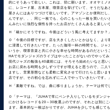
的にそうあって欲しい。これは、切に願います。オオヤミノ
に、レコード屋、古本屋、喫茶店を挙げていて、そうだなあ
屋さんにはありつづけて欲しいです。アマゾンとか便利だし
んですが、、、同じ一枚でも、心のこもった一枚を買いたい
んみたいに強烈な個性を持ったお店がたくさんあると楽しい
Ｈ「確かにそうですね。今後はどういう風に考えてますか？
Ｏ「今後の目標ですが、店を大きくしたいとかはなく、より
に浸透して行きたいです。たった珈琲一杯の時間でも、ジャ
いうか、喫茶音楽と共に小さな幸せな時間があるのだという
HAでモダンジャズのライブはやったことがないのでやって
現代ジャズの勉強も40歳前には、そろそろ始めたいなと思い
お店に戻れる時間も少しずつですが増えると思うので、二人
ますし、営業形態なども柔軟に変化させて行けたらと思いま
店ですが、その初心を忘れずに二人でやっていきたいです。
Ｈ「素敵ですね。では、曲に移りましょうか。テーマは何で
Ｏ「テーマは、『JUHAで常にベンチ入りしているモダンジ
にかけるレコードを20～30枚選ぶのですが、それとは別に
ます。基本的な一枚ばかりですが、JUHAを少しでも感じて