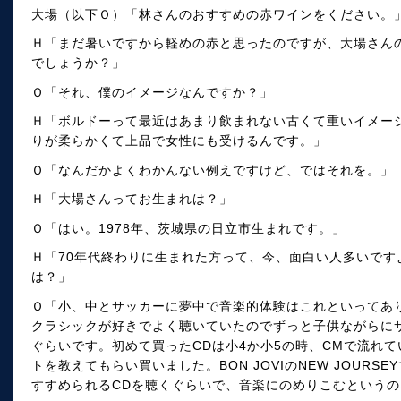
大場（以下Ｏ）「林さんのおすすめの赤ワインをください。
Ｈ「まだ暑いですから軽めの赤と思ったのですが、大場さん
でしょうか？」
Ｏ「それ、僕のイメージなんですか？」
Ｈ「ボルドーって最近はあまり飲まれない古くて重いイメー
りが柔らかくて上品で女性にも受けるんです。」
Ｏ「なんだかよくわかんない例えですけど、ではそれを。」
Ｈ「大場さんってお生まれは？」
Ｏ「はい。1978年、茨城県の日立市生まれです。」
Ｈ「70年代終わりに生まれた方って、今、面白い人多いです
は？」
Ｏ「小、中とサッカーに夢中で音楽的体験はこれといってあ
クラシックが好きでよく聴いていたのでずっと子供ながらに
ぐらいです。初めて買ったCDは小4か小5の時、CMで流れ
トを教えてもらい買いました。BON JOVIのNEW JOURS
すすめられるCDを聴くぐらいで、音楽にのめりこむという