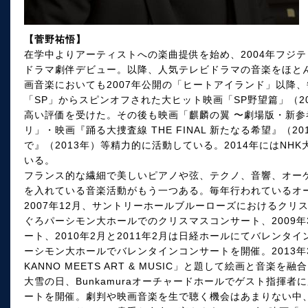
【菅野祐悟】
在学中よりアーティストへの楽曲提供を始め、2004年フジ
ドラマ劇伴デビュー。以降、人気テレビドラマの音楽をほと
画音楽においても2007年公開の「ヒートアイランド」以降、
「SP」からスピンオフされた大ヒット映画「SP野望篇」（20
高い評価を受けた。その後も映画「麒麟の翼 〜劇場版・新参
リ」・映画『踊る大捜査線 THE FINAL 新たなる希望』（
で』（2013年）等精力的に活動している。2014年にはN
いる。
フランス的な繊細で美しいピアノや弦、テクノ、音響、オー
を入れている音楽活動がもう一つある。毎年行われているオ
2007年12月、サントリーホールブルーローズにおけるクリス
ぐろパーシモン大ホールでのクリスマスコンサート、2009
ート、2010年2月と2011年2月は日経ホールにてバレンタイ
ーシモン大ホールでバレンタインコンサートを開催。2013年
KANNO MEETS ART & MUSIC」と題して絵画と音楽
大雪の日、Bunkamuraオーチャードホールでゲスト指揮
ートを開催。劇判や映画音楽を生で聴く機会はあまりない中