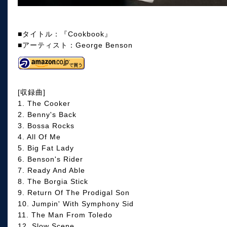
■タイトル：『Cookbook』
■アーティスト：George Benson
[収録曲]
1. The Cooker
2. Benny's Back
3. Bossa Rocks
4. All Of Me
5. Big Fat Lady
6. Benson's Rider
7. Ready And Able
8. The Borgia Stick
9. Return Of The Prodigal Son
10. Jumpin' With Symphony Sid
11. The Man From Toledo
12. Slow Scene