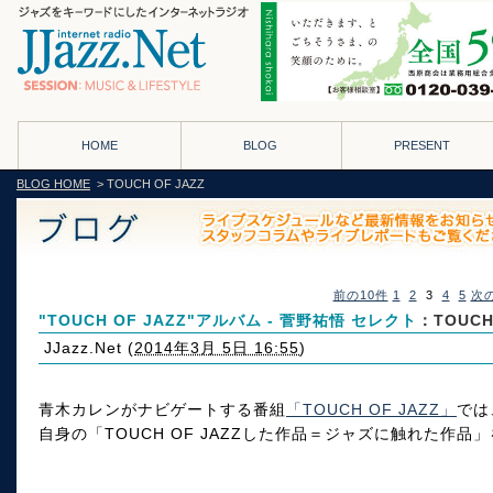
HOME
BLOG
PRESENT
BLOG HOME
> TOUCH OF JAZZ
前の10件
1
2
3
4
5
次の
"TOUCH OF JAZZ"アルバム - 菅野祐悟 セレクト
：TOUCH
JJazz.Net
(
2014年3月 5日 16:55
)
青木カレンがナビゲートする番組
「TOUCH OF JAZZ」
では
自身の「TOUCH OF JAZZした作品＝ジャズに触れた作