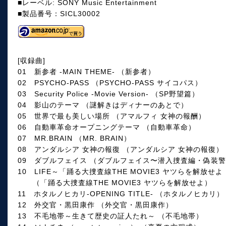
■レーベル: SONY Music Entertainment
■製品番号：SICL30002
[収録曲]
01 新参者 -MAIN THEME- （新参者）
02 PSYCHO-PASS （PSYCHO-PASS サイコパス）
03 Security Police -Movie Version- （SP野望篇）
04 影山のテーマ （謎解きはディナーのあとで）
05 世界で最も美しい場所 （アマルフィ 女神の報酬）
06 自動車革命オープニングテーマ （自動車革命）
07 MR.BRAIN （MR. BRAIN）
08 アンダルシア 女神の報復 （アンダルシア 女神の報復）
09 ダブルフェイス （ダブルフェイス〜潜入捜査編・偽装
10 LIFE～「踊る大捜査線THE MOVIE3 ヤツらを解放せよ
（「踊る大捜査線THE MOVIE3 ヤツらを解放せよ）
11 ホタルノヒカリ-OPENING TITLE- （ホタルノヒカリ）
12 外交官・黒田康作 （外交官・黒田康作）
13 不毛地帯～生きて歴史の証人たれ～ （不毛地帯）