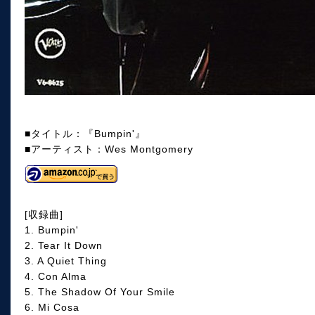
■タイトル：『Bumpin'』
■アーティスト：Wes Montgomery
[収録曲]
1. Bumpin'
2. Tear It Down
3. A Quiet Thing
4. Con Alma
5. The Shadow Of Your Smile
6. Mi Cosa