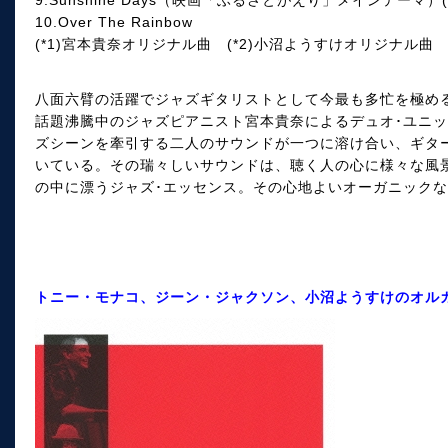
9.Sunshine Days（映画「ふるさとがえり」メインテーマ）(*
10.Over The Rainbow
(*1)宮本貴奈オリジナル曲 (*2)小沼ようすけオリジナル曲
八面六臂の活躍でジャズギタリストとして今最も多忙を極め
話題沸騰中のジャズピアニスト宮本貴奈によるデュオ･ユニッ
ズシーンを牽引する二人のサウンドが一つに溶け合い、ギタ
いている。その瑞々しいサウンドは、聴く人の心に様々な風景
の中に漂うジャズ･エッセンス。その心地よいオーガニック
トニー・モナコ、ジーン・ジャクソン、小沼ようすけのオル