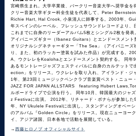
宮崎県生まれ。大学卒業後、バークリー音楽大学へ奨学金を得て
クリー音楽大学ギター科全生徒を代表して、Peter BernsteinとDuo
Richie Hart, Hal Crook, 小泉清人に師事する。2003年、Gui
年スペインのレーベル、フレッシュサウンドレコードより、
これまでに自身のリーダーアルバム5枚とシングル2枚を発表。
アイバニーズギター（Ibanez Guitars）とエンドースメ
オリジナルシグネチャーギター「The Sea」（アイバニー
り、また、初のラッカー塗装を試みた作品）が完成する。200
A、ウクレレをKoalohaとエンドースメント契約する。 同
あるモントレージャズフェスティバルに自身のカルテットで出演。
ection」をリリース。ウクレレを取り入れ、アイランド・ジ
1年、第23回ミュージックペンクラブ音楽賞ベスト・ニュー・アーテ
JAZZ FOR JAPAN ALLSTARS featuring Hubert La
ルボードライブで公演を行う。 同年10月、韓国最大のジャズフェスティバ
z Festivaに出演。 2012年、リチャード・ボナらが参加した
年、NY Ukulele Festivalに出演し、スタンディングオ
のアルバム『Golden Circle』をリリース。現在ニュー
イ、アジア諸国、日本各地で活動を展開している。
→
西藤ヒロノブ オフィシャルサイト