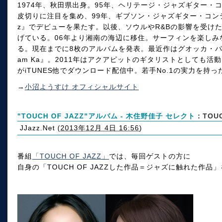
1974年、秋田県出身。95年、ヘリテージ・ジャズギター・
皮切りに注目を集め、99年、ギブソン・ジャズギター・コンテス
z』でデビューを果たす。以後、ソウルやR&Bの影響を受け
げている。06年より湘南の海辺に移住。サーフィンを楽しみ
る。現在までに8枚のアルバムを発表。最近作はグオッカ・パ
am Ka』。2011年はアクアピットのギタリストとしても活動
がiTUNES他でダウンロード配信中。若手No.1の実力を
→
小沼ようすけ オフィシャルサイト
"TOUCH OF JAZZ"アルバム - 木住野佳子 セレクト
：TOUC
JJazz.Net
(
2013年12月 4日 16:56
)
番組
「TOUCH OF JAZZ」
では、毎回ゲストの方に
自身の「TOUCH OF JAZZした作品＝ジャズに触れた作