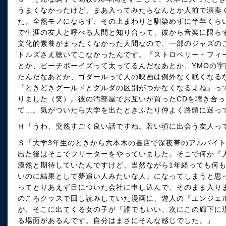
うまくなかったけど、まあ入ってみたらなんとか人前で演奏
た。全然モノにならず、その上まわりと馴染めずに半年くら
で生涯の友人と呼べる人間と知り合って、彼から音楽に限ら
文化的素養がまったくなかった人間なので、一部のジャズの
トルズさえ聴いてこなかったんです。『ストロベリー・フィ
とか、ビーチボーイズって太ってるんだなあとか、YMOの
たんだなあとか、ゴダールって人の映画は例外なく眠くなる
『ときどきグールドとグルダの区別がつかなくなるよね』っ
りました（笑）。彼の汚部屋でお互いが買ったCDを聴き合
て...。気がついたら大学を出たときふたり仲よく路頭に迷っ
Ｈ「うわ、突然すごく良い話ですね。若い頃に出会う友人っ
Ｓ「大学3年生のときから六本木の書店で深夜帯のアルバイ
出た後はそこでフリーターをやっていました。そこで何か『
漠然と期待していたんですけど、当然ながら1年経っても何
いのに結果として夢追い人みたいな人』になってしまうと思
ってとりあえず目についた会社に申し込んで、そのまま入りま
のころクラスで回し読みしていた漫画に、遊人の『エンジェ
が、そこに出てくる女の子が『誰でもいい、次にこの廊下に
る場面があるんです。自分はまさにそんな感じでした。」