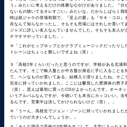
う』みたいに考えるだけの殊勝な心がけがありました。『分
ないもの聴いてるオレすごい』みたいな。だからしばらく我
時は紙ジャケの登場初期で、『至上の愛』も『サキ・コロ』
在なんて知らなかったし、そもそも売場にはそれしか置いて
ジャズに詳しい友人なんていませんでした。そもそも友人が
チマチマやっていました。」
Ｈ「これがヒップホップとかクラブミュージックだったりし
トレーンはちょっと難しいですよね（笑）」
Ｓ「高校2年くらいだったと思うのですが、学校がある北浦
たんです。そこで輸入盤とか中古盤が身近に手に入ることを
て、ヘンなものが置いてある。結構入り浸りましたね。そこ
完全に持っていかれました。ここには鬱屈した肥満体の男子
（笑）。思えば最初に買ったCDがよかったんです。オーネット・
いうアルバムなんですが、今聴いても本当にカッコいい。去
るんです。営業中は決してかけられないけど（笑）。」
Ｈ「うーん、高校生でジョン・ゾーンに持っていかれました
ていうのが大きいんでしょうか。」
Ｓ「そんな調子で高校の3年間をすごして、大学に入ったと