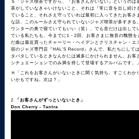
Ｓ「ジャズ喫茶ですから、『お客さんがいない』というのは
茶がしていなきゃいけないこと、それは『常に音を出し続け
ていること、それさえ守っていれば最初に入ってきたお客さ
な話、このルールさえ守られていないジャズ喫茶が多すぎる
ウンターの奥で寝ていてもいい（笑）、でも音だけは出してい
ている私たちも、今までに1・2回、お客さまに無音の醜態を
だ曲は最近買ったチャーリー・ヘイデンとクリスチャン・エ
宿のジャズ専門店『HAL'S Record』さんで、私たちに
タバタしているときなんかには滅多にかけられません。お客
シチュエーションでのみ満を持して登場するアルバムです。
Ｈ「これをお客さんがいないときに聞く気持ち、すごくわか
いかもですね。次は？」
2.
「お客さんがずっといないとき」
Don Cherry - Tantra