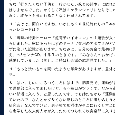
ちな『行きたくない子供と、行かせたい親との闘争』に疲れ
はしませんでした。かくして私はミケランジェリになりそこね
近く、誰からも弾かれることなく死蔵されてます。」
Ｈ「あはは。面白いですね。いかにも２０世紀終わりの日本
ったレコードは？」
Ｓ「当時の特撮ヒーロー『超電子バイオマン』の主題歌が入
らいました。家にあったはずのドーナツ盤用のアダプタがど
ずに泣いた記憶があります。ちなみに、自分のお金で最初に
え』の8センチCD。中学生のときです。『みなさんのおかげ
感動していました（笑）。当時は社会派の肥満児でした。」
Ｈ「もっと渋いものを聞いたような印象がありますが、意外
児...」
Ｓ「はい。ものごころつくころにはすでに肥満児で、運動が
て運動部に入ってましたけど、もう毎日がツラくて。だから
いい部活に入ろう、と思ったんです。でも姉たちから『運動
ていたので、なんとかダサくない感じのところに潜り込もう
研究会』なんですけど、男子校で肥満体がそこに行くと本当
ら進学した友人何人かが入ったのでつられて吹奏楽部に入り