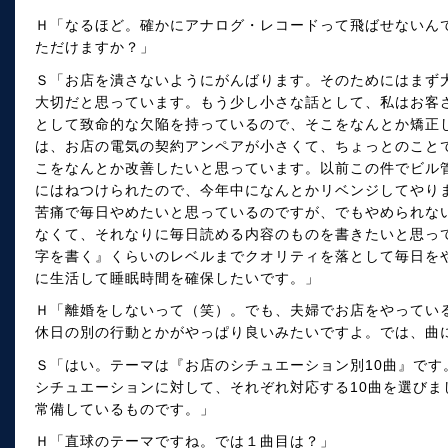
Ｈ「なるほど。確かにアナログ・レコードって飛ばせないん
ただけますか？」
Ｓ「お店を潰さないようにがんばります。そのためにはまず
大切だと思っています。もう少し小さな話として、私はお客
として致命的な欠陥を持っているので、そこをなんとか矯正
は、お店の電気の契約アンペアが小さくて、ちょっとのこと
こをなんとか改善したいと思っています。以前この件でビル
にはねつけられたので、今年中になんとかリベンジしてやり
苦痛で毎日やめたいと思っているのですが、でもやめられな
なくて、それなりに毎日読める内容のものを書きたいと思っ
字を書く』くらいのレベルまでクオリティを落として毎日を
に生活して睡眠時間を確保したいです。」
Ｈ「離婚をしないって（笑）。でも、夫婦でお店をやってい
休日の別の行動とかがやっぱり良いみたいですよ。では、曲
Ｓ「はい。テーマは『お店のシチュエーション別10曲』です
シチュエーションに対して、それぞれ対応する10曲を選びま
常備しているものです。」
Ｈ「直球のテーマですね。では１曲目は？」