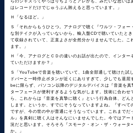
らのジャズってやっぱりちょっとアレかも、みたいな思いは
はレコードだけでじゅうぶん賄えると思っています。」
Ｈ「なるほど。」
Ｓ「それからもうひとつ。アナログで聴く『ワルツ・フォー
な別テイクが入っていないから。輸入盤CDで聴いていたと
て収録されていて、正直よさが全然分かりませんでした。こ
ます。」
Ｈ「今、アナログとＣＤの違いのお話が出たので、インター
ていただけますか？」
Ｓ「YouTubeで音楽を聴いていて、1曲全部通して聴けた
ドバーと一時停止ボタンが近くにありすぎて、少しでも退屈す
beに限らず、パソコン以降のデジタルデバイスは『音楽を真
ターフェースが便利すぎるような気がします。技術に合わせ
ら、これからは『音楽を真摯に聴く』という行為自体、どん
します。というか、すでにそうなっていますよね。『すべて
ですが、今の世の中が普通にそうなっています。これまでだ
ル』を真剣に聴く人はそんなにいませんでした。今ではアー
況だと思います。そろそろ『スモーク・オン・ザ・ウォータ
か。」