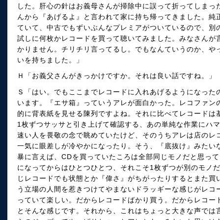
した。肝心の針はお義母さんが掃除中に誤って折ってしまっ
んから『あげるよ』と言われて家に持ち帰ってきました。純
ていて、中古でもずいぶんなプレミアがついているので、別
試しに何枚かレコードを買って聴いてみました。みなさんが
かりません。チリチリ言ってるし。でもなんていうのか、や
いを持ちました。」
Ｈ「お義父さんがきっかけですか。それは良い話ですね。」
Ｓ「はい。でもここまでレコードに入れあげるようになった
います。『エサ箱』っていうアレが面白かった。レコファン
的に背表紙を見せる陳列ですよね。それに比べてレコードは
1枚ずつサッサと引き上げて確認する、あの単純な作業にハ
速い人を畏敬の念で眺めていたけど、そのうちアレは店のレ
一気に眼差しが冷やかになったり。そう、『底抜け』みたい
暴に言えば、CDを買っていたころは全部同じモノだと思っ
になってからはひとつひとつ、それこそ1枚ずつが別のモノ
じレコードでも状態とか『偉さ』がちがったりするとまた買
う立場の人間を惹きつけてやまないドラッギーな感じがレコ
っていて楽しい。だからレコードばかり買う。だからレコー
とそんな感じです。それから、これはちょっと大きな声では