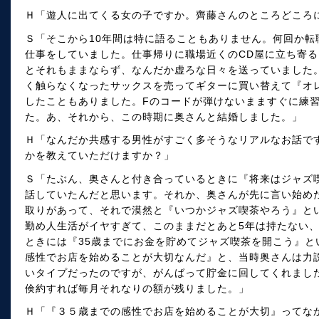
Ｈ「遊人に出てくる女の子ですか。齊藤さんのところどころ
Ｓ「そこから10年間は特に語ることもありません。何回か転
仕事をしていました。仕事帰りに職場近くのCD屋に立ち寄
とそれもままならず、なんだか虚ろな日々を送っていました
く触らなくなったサックスを売ってギターに買い替えて『オ
したこともありました。Fのコードが弾けないまますぐに練
た。あ、それから、この時期に奥さんと結婚しました。」
Ｈ「なんだか共感する男性がすごく多そうなリアルなお話で
かを教えていただけますか？」
Ｓ「たぶん、奥さんと付き合っているときに『将来はジャズ
話していたんだと思います。それか、奥さんが先に言い始め
取りがあって、それで漠然と『いつかジャズ喫茶やろう』と
勤め人生活がイヤすぎて、このままだとあと5年は持たない
ときには『35歳までにお金を貯めてジャズ喫茶を開こう』と
感性でお店を始めることが大切なんだ』と、当時奥さんは力
いタイプだったのですが、がんばって貯金に回してくれまし
倹約すれば毎月それなりの額が残りました。」
Ｈ「『３５歳までの感性でお店を始めることが大切』ってな