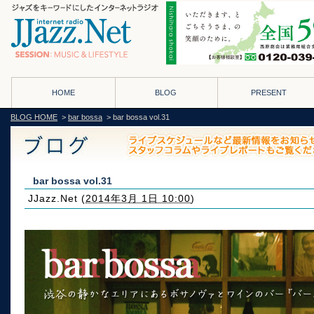
HOME
BLOG
PRESENT
BLOG HOME
>
bar bossa
> bar bossa vol.31
bar bossa vol.31
JJazz.Net
(
2014年3月 1日 10:00
)