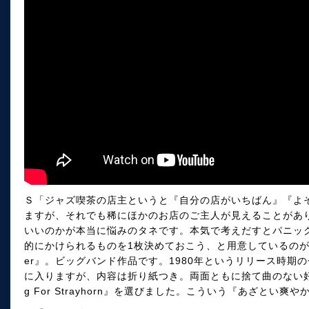
Ｓ「ジャズ喫茶の店主というと『自分の店がいちばん』『よ
ますが、それでも稀にほかのお店のご主人が見えることがあ
いいのかが本当に悩みのタネです。本気で考えだすとパニッ
的にかけられるものを1枚決めておこう、と用意しているのがジェリ
er』。ビッグバンド作品です。1980年というリリース時期
に入りますが、内容は折り紙つき。両面ともに捨て曲のない好
g For Strayhorn』を選びました。こういう『あざとい