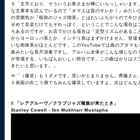
Ｓ「文字どおり、そういうお客さまが稀にいらっしゃいます
な文庫本を読んでいるので『オマエは昔のオレか！』みたい
の雰囲気が『昭和のジャズ喫茶』とはだいぶちがうので今ひ
せめて音楽だけでもそれっぽく、ということでこんな場合は
ろあるのですが、お店でかける場合は『定型リズムがあるこ
からヨーロッパ系とか、インテリ系はまずかけません。登場
いな肉体系がほとんどです。このYouTubeでは曲のアタマ
曲みたいな長尺演奏ですし、アルバム全体がこんな感じなの
が登場する、いちばんおいしい部分です。この曲ばかりはス
きたいと思います。」
Ｈ「（爆笑）もうダメです。笑いがとまりません。齊藤さん
Ｃ画面の向こう側でもみんな爆笑していますよ。次はどんな
8.
「レアグルーヴ／クラブジャズ種族が来たとき」
Stanley Cowell - Ibn Mukhtarr Mustapha