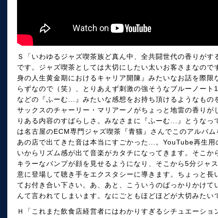
Ｓ「いわゆるジャズ喫茶族ど真ん中、全共闘世代の香りがす
です。ジャズ喫茶としては大切にしたい太いお客さまなので
身の人生黄金期におけるキャリア開陳』みたいなお話を際限
らずなので（笑）、とりあえず刺激の強そうなブルーノート1
などの『ふーむ...』みたいな感想をお持ち頂けるようなも
サックスのチャーリー・マリアーノがちょっと地雷の香りが
りある内容のすばらしさ。みなさまに『ふーむ...』とうな
は名古屋のECM専門ジャズ喫茶『青猫』さんでこのアルバムを
あの店で出てきた音は本当にすごかった...。YouTube再
いからリズム感が出て音楽がカタチになってきます。そこから
キラーなバンプが顔を見せるようになり、そこから5分ジャ
意に登場して聴き手をエクスタシーに導きます。ちょっと長い
てお付き合い下さい。あ、あと、こういうのばっかりかけて
んて言われてしまいます。なにごともほどほどが大切みたい
Ｈ「これまた飲食店経営者にはわかりすぎるシチュエーショ