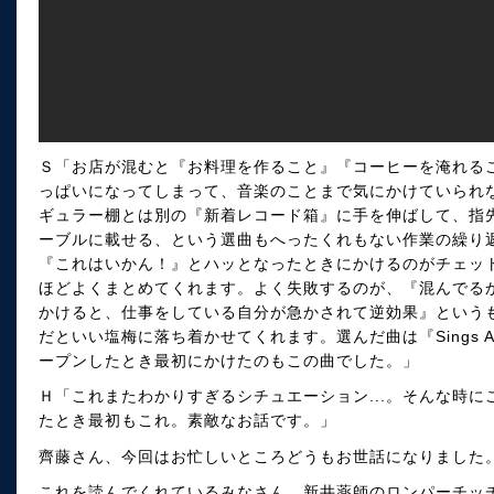
Ｓ「お店が混むと『お料理を作ること』『コーヒーを淹れる
っぱいになってしまって、音楽のことまで気にかけていられ
ギュラー棚とは別の『新着レコード箱』に手を伸ばして、指
ーブルに載せる、という選曲もへったくれもない作業の繰り
『これはいかん！』とハッとなったときにかけるのがチェッ
ほどよくまとめてくれます。よく失敗するのが、『混んでる
かけると、仕事をしている自分が急かされて逆効果』という
だといい塩梅に落ち着かせてくれます。選んだ曲は『Sings An
ープンしたとき最初にかけたのもこの曲でした。」
Ｈ「これまたわかりすぎるシチュエーション...。そんな時
たとき最初もこれ。素敵なお話です。」
齊藤さん、今回はお忙しいところどうもお世話になりました
これを読んでくれているみなさん、新井薬師のロンパーチッ