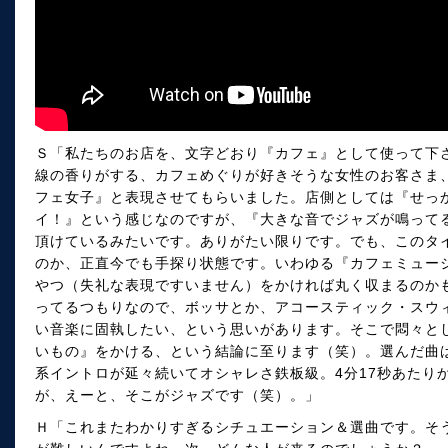
Ｓ「私たちのお店を、文字どおり『カフェ』として使って下
線の香りがする、カフェめぐりが好きそうな女性のお客さま
フェ女子』と表現させてもらいました。店側としては『せっ
イ！』という感じなのですが、『大きな音でジャズが鳴って
頂けているみたいです。ありがたい限りです。でも、このタ
のか、正直今でも手探り状態です。いわゆる『カフェミュー
やつ（失礼な表現ですいません）をかければ丸く収まるのか
ってるつもりなので、ボッサとか、アコースティック・スウ
い音楽に固執したい、という思いがあります。そこで悶々と
いもの』をかける、という結論に至ります（笑）。選んだ曲
系イントロが延々続いてオシャレさ鉄板級。4分17秒あたり
が、えーと、そこがジャズです（笑）。」
Ｈ「これまたわかりすぎるシチュエーション＆選曲です。そ