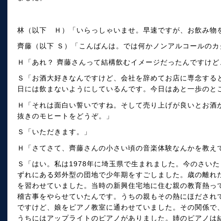
林（以下 Ｈ）「いらっしゃいませ。早速ですが、お飲み物
齊藤（以下 Ｓ）「こんばんは。では何かノンアルコールのカ
Ｈ「あれ？ 齊藤さんって結構飲むイメージだったんですけ
Ｓ「お酒大好きなんですけど、会社を辞めてお店に専念する
日には飲まないようにしているんです。今日はあと一歩のと
Ｈ「それは面白い誓いですね。そして売り上げが良いとお酒
抜きのモヒートをどうぞ。」
Ｓ「いただきます。」
Ｈ「さてさて、齊藤さんの小さい頃の音楽体験なんかを教え
Ｓ「はい。私は1978年に埼玉県で生まれました。今のさい
ずれにある郊外型の団地で少年期をすごしました。歳の離れ
を習わせていました。当時の新興住宅地に住む親の教育熱っ
稽古事をやらせていたんです。うちの親もその熱にほだされ
ですけど、娘をピアノ教室に通わせていました。その関係で
うちにはアップライトのピアノがありました。姉のピアノは