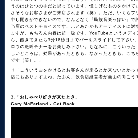
うのはひとつの手だと思っています。怪しげなものをかけて
さそうなお客さまがご来店されます（笑）。ただ、いくらフ
申し開きができないので、なんとなく『民族音楽っぽい』で
当店のベストチョイスです、...とあたかもアーティストに
ますが、もちろん内容は超一級です。YouTubeというメデ
ら、飽きてきたら3分18秒目までバーをスライドして下さい
ロウの絶叫テナーをお楽しみ下さい。ちなみに、こういった
しいところは、効果があったときも、なかったときも、こち
です（笑）。」
Ｈ「こういう曲をかけるとお客さんが来るとか来ないとかっ
店にもありますよね。たぶん、飲食店経営者が画面の向こう
3.
「おしゃべり好きが来たとき」
Gary McFarland - Get Back