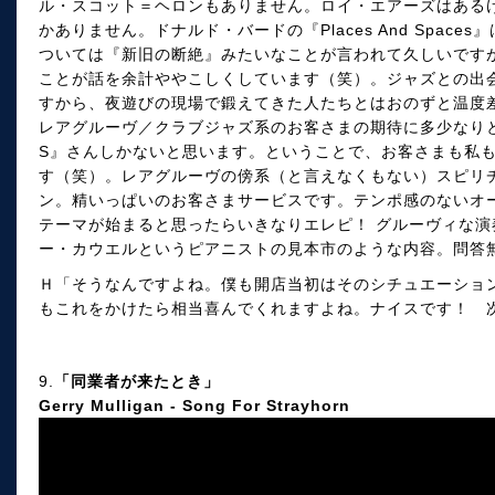
ル・スコット＝ヘロンもありません。ロイ・エアーズはある
かありません。ドナルド・バードの『Places And Space
ついては『新旧の断絶』みたいなことが言われて久しいです
ことが話を余計ややこしくしています（笑）。ジャズとの出
すから、夜遊びの現場で鍛えてきた人たちとはおのずと温度
レアグルーヴ／クラブジャズ系のお客さまの期待に多少なりと
S』さんしかないと思います。ということで、お客さまも私
す（笑）。レアグルーヴの傍系（と言えなくもない）スピリ
ン。精いっぱいのお客さまサービスです。テンポ感のないオ
テーマが始まると思ったらいきなりエレピ！ グルーヴィな演
ー・カウエルというピアニストの見本市のような内容。問答
Ｈ「そうなんですよね。僕も開店当初はそのシチュエーショ
もこれをかけたら相当喜んでくれますよね。ナイスです！ 
9.
「同業者が来たとき」
Gerry Mulligan - Song For Strayhorn