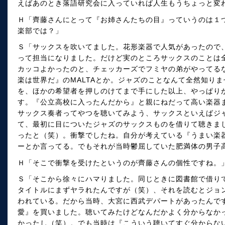
えばあのとき落語研究会に入っていれば人生もうちょっと変
Ｈ「齊藤さんにとって『お姉さんたちの目』っていうのは１
楽部では？」
Ｓ「サックスを吹いてました。花形楽器で人気があったので
って担当になりました。だけど実のところサックスのことは
カッコよかったのと、チェッカーズでフミヤの弟がやってる
楽は世界だ』のMALTAとか。ジャズのことなんて全然知り
を、ほかの希望者を押しのけてまで手にした以上、やっぱり
す。『公立高校に入ったんだから』と親にねだって高い楽器
サックス奏者ってやつを聴いてみよう、サックスといえばジ
て、最初に目についたジャズのサックスものを借りて聴きま
ったと（笑）。衝撃でしたね。自分が考えている『うまい楽
ーとか言ってる。でもそれが当時鬱屈していた肥満体の男子
Ｈ「そこで衝撃を受けたというのが齊藤さんの個性ですね。
Ｓ「そこから徐々にハマりました。同じときに図書館で借り
タイトルにまずヤラれたんですが（笑）、それを読むとジョ
われている。だから当時、大宮に西武デパートがあったんで
愛』を買いました。聴いてみたけどなんだかよく分からなか
かったし（笑）。でも当時は『こういう聴いてすぐ分からな