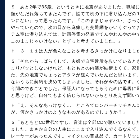
Ｓ「あと2年で35歳、というときに地震がありました。職場
類がなだれ落ちてきたんです。慌てて机の下に潜り込んだの
ンにない』って思ったんです。『このままじゃヤバい、さっ
やっていたので、次の日から麻痺した交通網をかいくぐって
テム室に潜り込んでは、計画停電の発表でてんやわんやの中
このままじゃいけない』とずっと考えていました。」
Ｈ「３．１１は人が色んなことを考えるきっかけになりまし
Ｓ「それからしばらくして、夫婦で自宅近所を歩いていると
まりパッとしないけれど、もともとの内装が結構よくて、家
た。先の地震でちょっとアタマが緩んでいたんだと思います
ないうちに契約を決めてしまいました。それが今の店です。
う間のできごとでした。保証人になってもらうために母親に
と思うけど、自分でもよく信じられないからとりあえず聞い
Ｈ「え、そんなあっけなく... ところでロンパーチッチさ
が、何かきっかけのようなものがあるのでしょうか？」
Ｓ「もともとCD世代ですし、音楽は全部CDで聴いていまし
ました。まさか自分の人生にここまで入り込んでくるなんて
レーヤーがあったんです。マイクロの普及品で、カートリッジは名