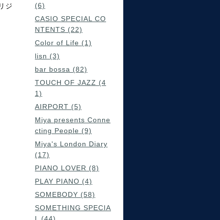
(6)
リジ
CASIO SPECIAL CO
NTENTS (22)
Color of Life (1)
lisn (3)
bar bossa (82)
TOUCH OF JAZZ (4
1)
AIRPORT (5)
Miya presents Conne
cting People (9)
Miya's London Diary
(17)
PIANO LOVER (8)
PLAY PIANO (4)
SOMEBODY (58)
SOMETHING SPECIA
L (44)