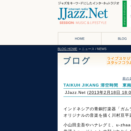
HOME
BLOG
BLOG HOME
> ニュース / NEWS
前の
TAIKUH JIKANG 滞空時間 
JJazz.Net
(
2013年2月18日 18:
インドネシアの青銅打楽器「ガム
オリジナルの音楽を描く川村亘平斎の
小山田圭吾やハナレグミ、u-zha