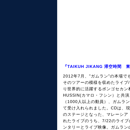
『TAIKUH JIKANG 滞空時間
2012年7月、"ガムラン"の本
そのツアーの模様を収めたライブ/
り世界的に活躍するポンゴセカン村
HUSSIN(カマロ・フシン）と
（1000人以上の動員）、ガムランの
て受け入れられました。CDは、
のステージとなった、マレーシア・ク
れたライブのうち、7/22のライ
ンタリーとライブ映像。ガムラン