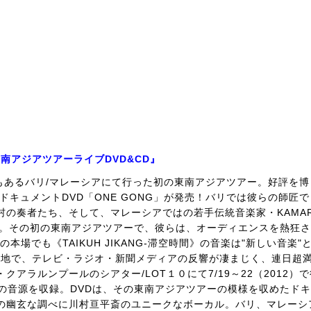
 東南アジアツアーライブDVD&CD』
場でもあるバリ/マレーシアにて行った初の東南アジアツアー。好評を
ドキュメントDVD「ONE GONG」が発売！バリでは彼らの師匠
の奏者たち、そして、マレーシアではの若手伝統音楽家・KAMAR
共演。その初の東南アジアツアーで、彼らは、オーディエンスを熱狂
本場でも《TAIKUH JIKANG-滞空時間》の音楽は"新しい音楽"
現地で、テレビ・ラジオ・新聞メディアの反響が凄まじく、連日超
アラルンプールのシアター/LOT１０にて7/19～22（2012）
ブの音源を収録。DVDは、その東南アジアツアーの模様を収めたド
の幽玄な調べに川村亘平斎のユニークなボーカル。バリ、マレーシ