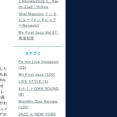
c Review2026.5_ Kar
im Ziad : Ifrikya
Shai Maestro インタ
ビュー [インタビュア
ーNenashi]
My First Jazz Vol.97-
馬場智章
カテゴリ
Pit Inn Live Invitation
(23)
博した
でもあ
My First Jazz (100)
UL
LIFE STYLE (1)
させ
わたしとOMA SOUND
とし
(8)
満員
Monthly Disc Review
で行わ
(130)
キュメ
JAZZ in NEW YORK
アの