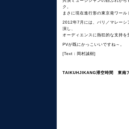
共演ミュージシャンの顔ぶれから
ク。
まさに現在進行形の東京発ワール
2012年7月には、バリ／マレー
演し、
オーディエンスに熱狂的な支持を受け
PVが既にかっこいいですね～。
[Text：岡村誠樹]
TAIKUHJIKANG滞空時間 東南