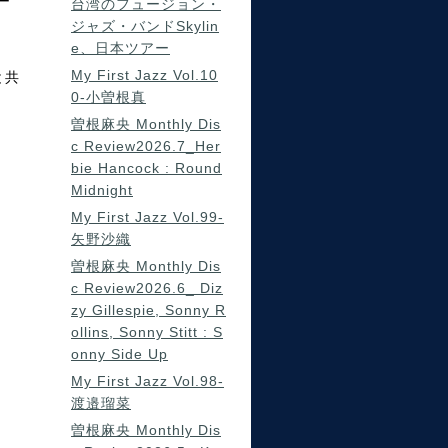
ー
台湾のフュージョン・
ジャズ・バンドSkylin
e、日本ツアー
My First Jazz Vol.10
と共
0-小曽根真
曽根麻央 Monthly Dis
c Review2026.7_Her
bie Hancock : Round
Midnight
My First Jazz Vol.99-
矢野沙織
曽根麻央 Monthly Dis
c Review2026.6_ Diz
zy Gillespie, Sonny R
ollins, Sonny Stitt : S
onny Side Up
My First Jazz Vol.98-
渡邉瑠菜
曽根麻央 Monthly Dis