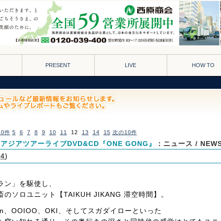
PRESENT
LIVE
HOW TO
10件
5
6
7
8
9
10
11
12
13
14
15
次の10件
東南アジアツアーライブDVD&CD『ONE GONG』
：ニュース / NEW
04
)
ラン」を駆使し、
ソロユニット【TAIKUH JIKANG 滞空時間】。
an、OOIOO、OKI、そしてスガダイローといった