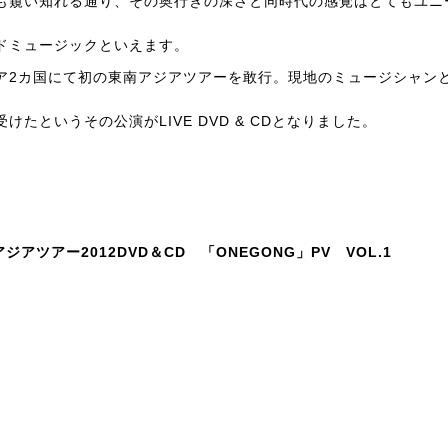
も窺い知れる通り、その奥行きの深さと同時代の感覚はとてもユニ
ドミュージックといえます。
シア2カ国にて初の東南アジアツアーを敢行。現地のミュージシャン
たというその公演がLIVE DVD & CDとなりました。
アジアツアー2012DVD＆CD 「ONEGONG」PV VOL.1