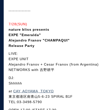
---------------
7/28(SUN)
nature bliss presents
EXPE "Emeralda"
Alejandro Franov "CHAMPAQUI"
Release Party
LIVE:
EXPE UNIT
Alejandro Franov + Cesar Franov (from Argentina)
NETWORKS with 吉野耕平
DJ:
Shhhhh
at
CAY, AOYAMA, TOKYO
東京都港区南青山5-6-23 SPIRAL B1F
TEL:03-3498-5790
OPEN 17:00 /START 17:30