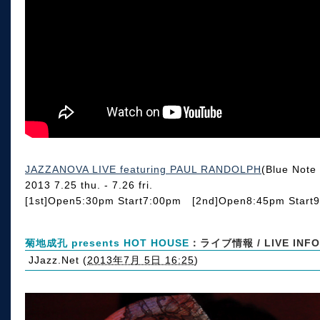
JAZZANOVA LIVE featuring PAUL RANDOLPH
(Blue No
2013 7.25 thu. - 7.26 fri.
[1st]Open5:30pm Start7:00pm [2nd]Open8:45pm Start
菊地成孔 presents HOT HOUSE
：ライブ情報 / LIVE INFO
JJazz.Net
(
2013年7月 5日 16:25
)