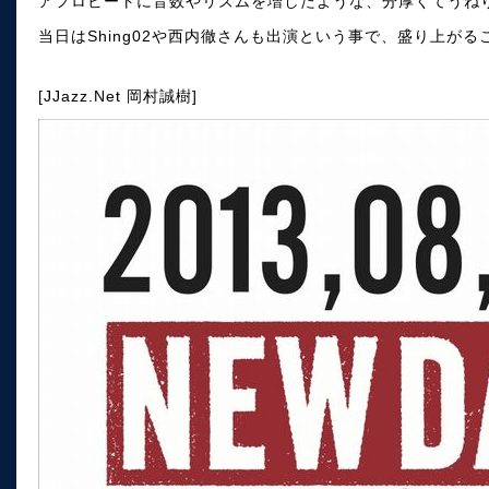
アフロビートに音数やリズムを増したような、分厚くてうね
当日はShing02や西内徹さんも出演という事で、盛り上がる
[JJazz.Net 岡村誠樹]