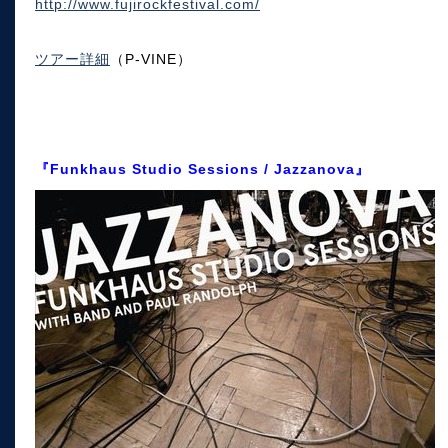
http://www.fujirockfestival.com/
ツアー詳細
（P-VINE）
『Funkhaus Studio Sessions / Jazzanova』