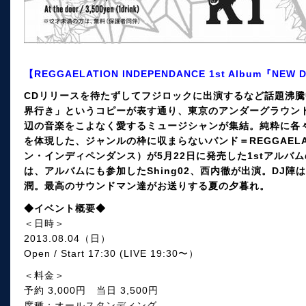
【REGGAELATION INDEPENDANCE 1st Album『NEW D
CDリリースを待たずしてフジロックに出演するなど話題沸騰
界行き」というコピーが表す通り、東京のアンダーグラウン
辺の音楽をこよなく愛するミュージシャンが集結。純粋に各
を体現した、ジャンルの枠に収まらないバンド＝REGGAELATI
ン・インディペンダンス）が5月22日に発売した1stアルバ
は、アルバムにも参加したShing02、西内徹が出演。DJ陣
潤。最高のサウンドマン達がお送りする夏の夕暮れ。
◆イベント概要◆
＜日時＞
2013.08.04（日）
Open / Start 17:30 (LIVE 19:30〜）
＜料金＞
予約 3,000円 当日 3,500円
席種：オールスタンディング