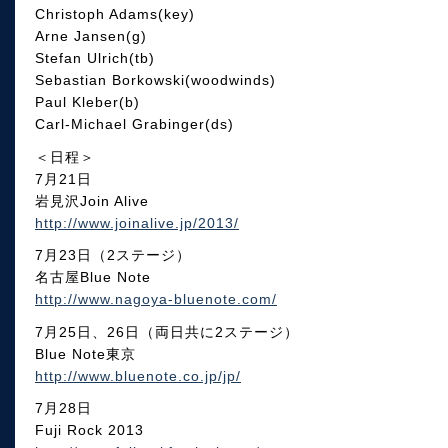
Christoph Adams(key)
Arne Jansen(g)
Stefan Ulrich(tb)
Sebastian Borkowski(woodwinds)
Paul Kleber(b)
Carl-Michael Grabinger(ds)
＜日程＞
7月21日
岩見沢Join Alive
http://www.joinalive.jp/2013/
7月23日（2ステージ）
名古屋Blue Note
http://www.nagoya-bluenote.com/
7月25日、26日（両日共に2ステージ）
Blue Note東京
http://www.bluenote.co.jp/jp/
7月28日
Fuji Rock 2013