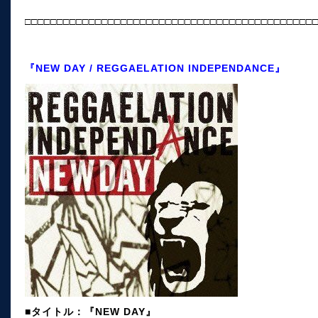
□□□□□□□□□□□□□□□□□□□□□□□□□□□□□□□□□□□□□□□□□□□□□
『NEW DAY / REGGAELATION INDEPENDANCE』
■タイトル：『NEW DAY』