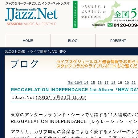
HOME
BLOG
PRESENT
BLOG HOME
> ライブ情報 / LIVE INFO
前の10件
14
15
16
17
18
19
20
21
REGGAELATION INDEPENDANCE 1st Album『NEW D
JJazz.Net
(
2013年7月23日 15:03
)
東京のアンダーグラウンド・シーンで活躍する11人編成のバ
REGGAELATION INDEPENDANCE（レゲレーション
アフリカ、カリブ周辺の音楽をこよなく愛するメンバーのサ