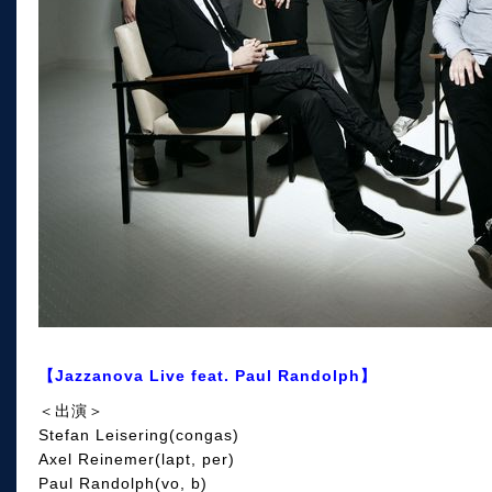
【Jazzanova Live feat. Paul Randolph】
＜出演＞
Stefan Leisering(congas)
Axel Reinemer(lapt, per)
Paul Randolph(vo, b)