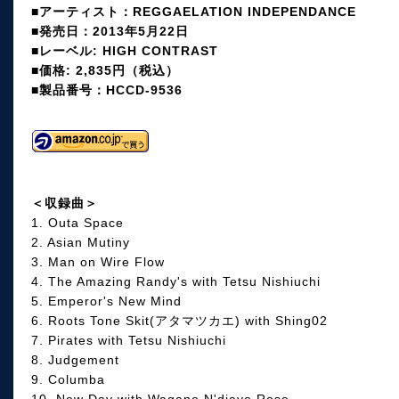
■アーティスト：REGGAELATION INDEPENDANCE
■発売日：2013年5月22日
■レーベル: HIGH CONTRAST
■価格: 2,835円（税込）
■製品番号：HCCD-9536
＜収録曲＞
1. Outa Space
2. Asian Mutiny
3. Man on Wire Flow
4. The Amazing Randy's with Tetsu Nishiuchi
5. Emperor's New Mind
6. Roots Tone Skit(アタマツカエ) with Shing02
7. Pirates with Tetsu Nishiuchi
8. Judgement
9. Columba
10. New Day with Wagane N'diaye Rose