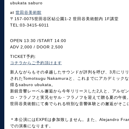
ubukata saburo
at
世田谷美術館
〒157-0075世田谷区砧公園1-2 世田谷美術館内 1F講堂
TEL:03-3415-6011
OPEN 13:30 /START 14:00
ADV 2,000 / DOOR 2,500
TICKET予約:
コチラからご予約頂けます
新人ながらもその卓越したサウンドが評判を呼び、3月にリ
されたTomotsugu Nakamuraと、これまでにアカデ
得るsaburo ubukata。
新鋭音響レーベル邂逅から今年リリースした2人と、アルゼ
ロ・フラノフと実兄セサル・フラノフを迎えて贈る夏の午後
世田谷美術館にて奏でられる特別な音響体験との邂逅がそこ
＊本公演にはEXPEは参加致しません。また、Alejandro Frano
での演奏になります。