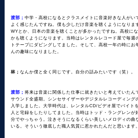
渡部；
中学・高校になるとクラスメイトに音楽好きな人がい
よく感じたんですね。僕も少しだけ音楽を聴くようになります
WYとか、日本の音楽を聴くことが多かったですね。高校にな
かも聴くようになります。当時はレンタルレコード屋で毎週
トテープにダビングしてました。そして、高校一年の時にお
んの趣味になりました。
林；
なんか僕と全く同じです。自分の話みたいです（笑）。
渡部；
将来は音楽に関係した仕事に就きたいと考えていたんで
サウンド全盛期。シンセサイザーやデジタルレコーディング
入学しました。大学時代は、レンタルCD/ビデオ屋でバイト
人と宅録をしたりしてました。当時はトッド・ラングレンが
分でやっちゃう。泣きそうになるくらい美しいメロディの曲
いる。そういう徹底した職人気質に惹かれたんだと思います