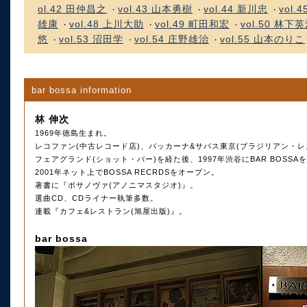
ol.42 田仲昌之
vol.43 山本勇樹
vol.44 新川忠
vol.
・
・
・
雄康
vol.48 上川大助
vol.49 町田和宏
vol.50 林下
・
・
・
悠
vol.53 沼田学
vol.54 庄野雄治
vol.55 山本のりこ
・
・
・
bar bossa information
林 伸次
1969年徳島生まれ。
レコファン(中古レコード店)、バッカーナ&サバス東京(ブラジリアン・レ
フェアグランド(ショット・バー)を経た後、1997年渋谷にBAR BOSS
2001年ネット上でBOSSA RECRDSをオープン。
著書に『ボサノヴァ(アノニマスタジオ)』。
選曲CD、CDライナー執筆多数。
連載『カフェ&レストラン(旭屋出版)』。
bar bossa