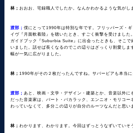
林；
おおお、宅録職人でしたか。なんかわかるような気がし
渡部；
僕にとって1990年は特別な年です。フリッパーズ・ギター
イヴ『月面軟着陸』を聴いたとき、すごく衝撃を受けました
ガイドブック『Suburbia Suite』に出会ったときも、
いました。話せば長くなるのでこの辺りはざっくり割愛します
幅が一気に広がりました。
林；
1990年がその２枚だったんですね。サバービアも本当
渡部；
あと、映画・文学・デザイン・建築とか、音楽以外に
だった音楽家は、バート・バカラック、エンニオ・モリコー
わっていなくて、多分この辺りが自分のルーツなんだと思い
林；
わかります、わかります。今回はずっとうなずいていそ