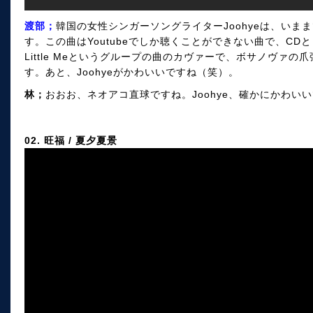
渡部；
韓国の女性シンガーソングライターJoohyeは、い
す。この曲はYoutubeでしか聴くことができない曲で、CDとし
Little Meというグループの曲のカヴァーで、ボサノヴァ
す。あと、Joohyeがかわいいですね（笑）。
林；
おおお、ネオアコ直球ですね。Joohye、確かにかわいいです
02. 旺福 / 夏夕夏景