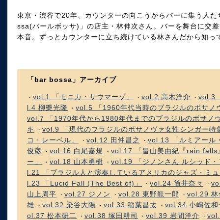
東京・渋谷で20年、カウンターの向こうからバーに集う人たち
ssa(バールボッサ)」の店主・林伸次さん。バーを舞台に交
本音。ずっとカウンターに立ち続けている林さんだから知っ
「bar bossa」アーカイブ
vol.1 「モニカ・サウマーゾ」
vol.2 高木洋介
vol
・
・
・
l.4 柳樂光隆
vol.5 「1960年代当時のブラジルのボ
・
vol.7 「1970年代から1980年代までのブラジルのボ
キ
vol.9 「現代のブラジルのボサノヴァ女性シンガー特
・
コ・レーベル」
vol.12 田仲昌之
vol.13 「ルミアー
・
・
俊彦
vol.16 白尾嘉規
vol.17 「畠山美由紀『rain 
・
・
ー」
vol.18 山本勇樹
vol.19 「ジノンさん ルシッ
・
・
l.21 「ブラジル人と演奏しているアメリカのジャズ・ミ
l.23 「Lucid Fall (The Best of)」
vol.24 筒井奈々
v
・
・
山上周平
vol.27 ジノン
vol.28 東野龍一郎
vol.29 
・
・
・
雄
vol.32 染谷大陽
vol.33 稲葉昌太
vol.34 小嶋佐
・
・
・
ol.37 松本研二
vol.38 塚田耕司
vol.39 岩間洋介
vo
・
・
・