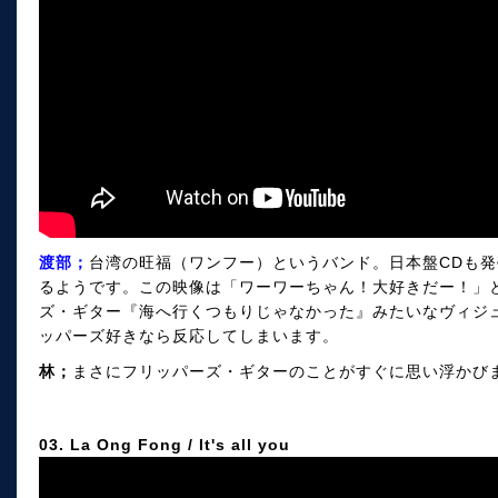
渡部；
台湾の旺福（ワンフー）というバンド。日本盤CDも
るようです。この映像は「ワーワーちゃん！大好きだー！」
ズ・ギター『海へ行くつもりじゃなかった』みたいなヴィジ
ッパーズ好きなら反応してしまいます。
林；
まさにフリッパーズ・ギターのことがすぐに思い浮かび
03. La Ong Fong / It's all you