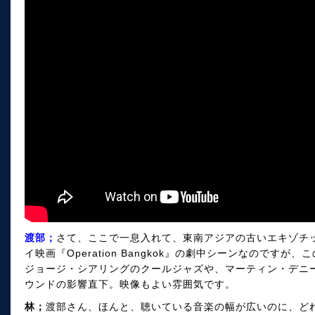
渡部；
さて、ここで一息入れて、東南アジアの古いエキゾチッ
イ映画『Operation Bangkok』の劇中シーンなのです
ジョージ・シアリングのクールジャズや、マーティン・デニ
ウンドの影響直下。映像もよい雰囲気です。
林；
渡部さん、ほんと、聴いている音楽の幅が広いのに、ど