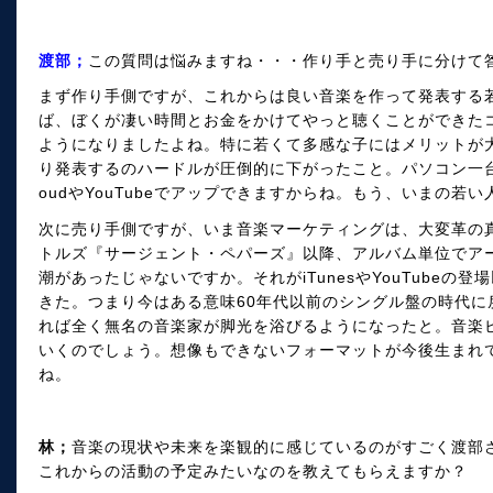
渡部；
この質問は悩みますね・・・作り手と売り手に分けて
まず作り手側ですが、これからは良い音楽を作って発表する
ば、ぼくが凄い時間とお金をかけてやっと聴くことができたコア
ようになりましたよね。特に若くて多感な子にはメリットが
り発表するのハードルが圧倒的に下がったこと。パソコン一台あ
oudやYouTubeでアップできますからね。もう、いまの若
次に売り手側ですが、いま音楽マーケティングは、大変革の真
トルズ『サージェント・ペパーズ』以降、アルバム単位でア
潮があったじゃないですか。それがiTunesやYouTube
きた。つまり今はある意味60年代以前のシングル盤の時代に
れば全く無名の音楽家が脚光を浴びるようになったと。音楽
いくのでしょう。想像もできないフォーマットが今後生まれ
ね。
林；
音楽の現状や未来を楽観的に感じているのがすごく渡部
これからの活動の予定みたいなのを教えてもらえますか？