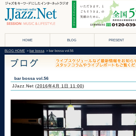
HOME
BLOG
PRESENT
BLOG HOME
>
bar bossa
> bar bossa vol.56
bar bossa vol.56
JJazz.Net
(
2016年4月 1日 11:00
)