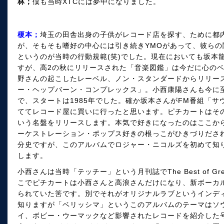
林；
僕も当時XTCには夢中になりました。
榎本；
埼玉の田舎出身の子供がレコード店を探す、ために都
が、そもそも嗜好の中心には引き続きYMOがあって、彼ら
というのが当時の行動規範(笑)でした。現在においても坂本
すが、高2の秋にリリースされた「音楽図鑑」は今だに心のベ
野さんの起こしたレーベル、ノン・スタンダードからリリー
ー・ヘップバーン・コンプレックス」。小西康陽さんも今に
で、スタートは1985年でした。確か坂本さんがFM番組「
ててレコード屋に買いに行ったと思います。ピチカートはその
いう名盤をリリースします。本気で好きになったのはここか
ーケストレーション・ポップス好きの根っこがひきづりださ
分史ですが、このアルバムでロジャー・ニコルズを初めて知
します。
小西さんは当時「テッチー」という月刊誌でThe Best of Gr
こでピチカートは小西さんと高浪さんだけになり、新ボーカ
られていた筈です。別でそれがオリジナルラブというインデ
知りますが「ベリッシマ」というこのアルバムのテーマはソ
イ、ボビー・ウーマックなど影響されたレコードを紹介した号は