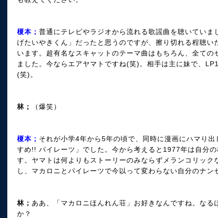
榎本；
普通にテレビやラジオから流れる歌謡曲を聴いていま
げたいやきくん」だったと思うのですが、擦り切れる程聴い
います。超有名なスキャットのテーマ曲はもちろん、全ての
ました。今ならエアヤマトですね(笑)。相手は主に妹で、LP
(笑)。
林；
（爆笑）
榎本；
それが小学4年から5年の頃で、同時に漫画にハマり
すめ!! パイレーツ」でした。今から考えると1977年は自
す。ヤマトは何よりもストーリーのみならずメランコリック
し、マカロニとパイレーツで今以って変わらない自分のナン
林；
ああ、「マカロニほんれん荘」お好きなんですね。なる
か？