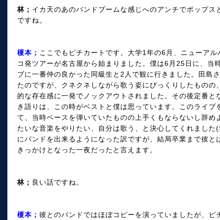
林；
イカ天のあのバンドブームな感じへのアンチでポップス
ですね。
榎本；
ここでもピチカートです。大学1年の6月、ニューア
コ発ツアーが名古屋から始まりました。僕は6月25日に、当
ブに一番仲の良かった同級生と2人で観に行きました。田島
たのですが、クネクネしながら歌う姿にびっくりしたものの
的な存在感に一発でノックアウトされました。その後定番と
き語りは、この時がベストと僕は思っています。このライブ
て、当時ベースを弾いていたものの上手くもならないし辞め
たいな音楽をやりたい、自分は歌う、と決心してくれました(
にバンドを出来るようになった訳ですが、結局卒業まで彼と
きっかけとなった一夜だったと言えます。
林；
良い話ですね。
榎本；
彼とのバンドではほぼコピーを演っていましたが、ピ