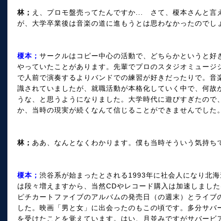
林；
え、プロモ盤売ってたんですか... さて、榎本さんと
が、大学卒業後は音楽の道に進もうとは思わなかったのでし
榎本；
サークルはコピー中心の活動で、どちらかというと好
やっていたことがあります。先輩でプロのスタジオミュージ
で人前で演奏するよりバンドでの練習が好きだったりで。音
識されていましたが、就職活動が本格化していく中で、何故
うな、と思うようになりました。大学時代に遊びすぎたので
か、当時の現実が続くなんて信じることができませんでした
林；
ああ、なんとなくわかります。僕も当時そういう気持ち
榎本；
渋谷系が始まったとされる1993年に社会人になり北
は段々増えますから、当然CDやレコード購入は加速しました
ピチカートファイブのアルバムの発売日（の週末）とライブ
した。映画「男と女」に出会ったのもこの頃です。多分サバ
を受けたことを覚えています。はい、月並みですがサバービア