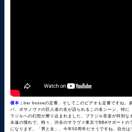
榎本；
bar bossaの定番、そしてこのビデオも定番です
バ、ボサノヴァの巨人達の名が語られるこの名シーン、特に
ラジルへの幻想が擦り込まれました。ブラジル音楽が特別な
永遠の憧れで、時々、渋谷のサラヴァ東京でBBAサポートの
になります。「男と女」、今年50周年だそうですね。自分は