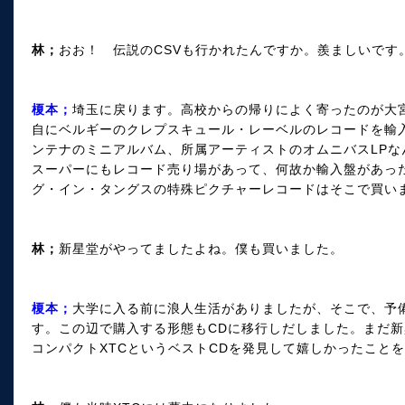
林；
おお！ 伝説のCSVも行かれたんですか。羨ましいです
榎本；
埼玉に戻ります。高校からの帰りによく寄ったのが大
自にベルギーのクレプスキュール・レーベルのレコードを輸
ンテナのミニアルバム、所属アーティストのオムニバスLP
スーパーにもレコード売り場があって、何故か輸入盤があっ
グ・イン・タングスの特殊ピクチャーレコードはそこで買い
林；
新星堂がやってましたよね。僕も買いました。
榎本；
大学に入る前に浪人生活がありましたが、そこで、予
す。この辺で購入する形態もCDに移行しだしました。まだ
コンパクトXTCというベストCDを発見して嬉しかったこと