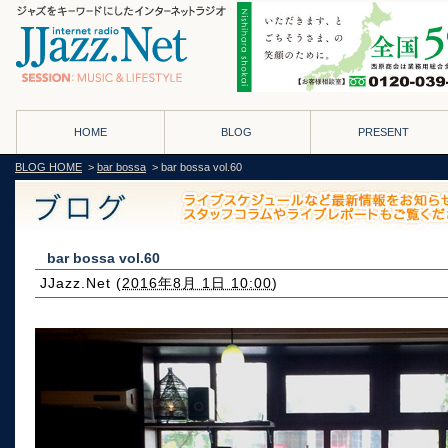
HOME
BLOG
PRESENT
BLOG HOME
>
bar bossa
> bar bossa vol.60
bar bossa vol.60
JJazz.Net
(
2016年8月 1日 10:00
)