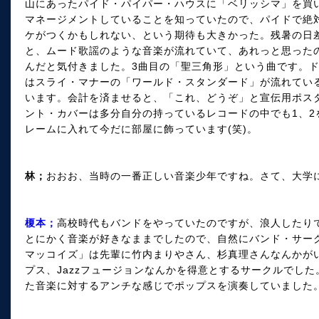
山にあったパイド・パイパー・ハウスに「ベリッシマ」を買
マネージメントしていることを知っていたので、パイドで絶
ケがつくかもしれない、という期待も大きかった。残暑の日
と、ムード歌謡のような音楽が流れていて、あれっと思った
んだと気付きました。3曲目の「聖三角形」という曲です。ド
はスライ・マナーの「ワールド・スタンダード」が流れてい
います。会計を済ませると、「これ、どうぞ」と宣伝用ポス
ント・カバーは多分自分の持っているレコードの中でも1、2
レームに入れて今だに部屋に飾っています(笑)。
林；
おおお、当時の一番正しい音楽少年ですね。さて、大学
榎本；
高校時代もバンドをやっていたのですが、浪人したり
とにかく音楽が好きなままでしたので、自然にバンド・サー
マッコイズ」は先輩に竹内まりやさん、杉真理さんなんかが
プス、Jazzフュージョンなんかを得意とするサークルでし
た音楽に対するアンチな感じでポップスを演奏していました。