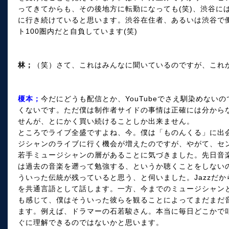
ってきてからも、その後地方に転勤になっても(笑)、渋谷に
に行き続けていると思います。渋谷在住者、あるいは渋谷で
ト100圏内だと自負しています(笑)
林；
（笑）さて、これはみんなに聞いているのですが、これ
榎本；
今だにどうも配信とか、YouTubeでさえ馴染めない
くないです。ただ僕は制作者サイドの事情は正確には分から
せんが、とにかく買い続けることしか出来ません。
ところでライブ全盛ですよね、今。僕は「ものんくる」に出会
ジシャンのライブに行く機会が増えたのですが、やがて、セン
若手ミュージシャンの層があることに気づきました。先日音
は過去の音楽を遡って勉強する、というか聴くことをしないの
ういった伝統が残っていると思う、と伺いました。Jazzだか
を共通言語として話します。一方、今までのミュージシャンと
も感じて、僕はそういった彼らを観ることによってまだまだ
ます。例えば、ドラマーの石若駿さん。本当に毎日どこかで
ぐに理解できるのではないかと思います。