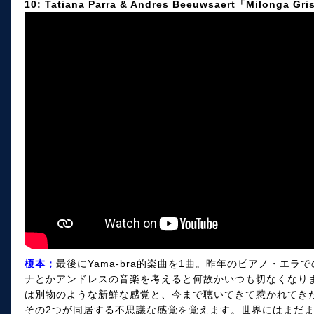
10: Tatiana Parra & Andres Beeuwsaert「Milonga Gr
榎本；
最後にYama-bra的楽曲を1曲。昨年のピアノ・エ
ナとかアンドレスの音楽を考えると何故かいつも切なくなり
は別物のような新鮮な感覚と、今まで聴いてきて惹かれてき
その2つが同居する不思議な感覚を覚えます。世界にはまだ