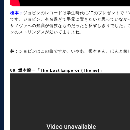
榎本；
ジョビンのレコードは学生時代にJTのプレゼントで「W
です。ジョビン、有名過ぎて手元に置きたいと思っていなか
サノヴァへの知識が偏狭なものだったと反省しきりでした。
ンのストリングスが効いてますよね。
林；
ジョビンはこの曲ですか。いやあ、榎本さん、ほんと嬉
06. 坂本龍一「The Last Emperor (Theme)」