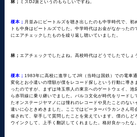
林；
ミスDJ派というのもらしいですね。
榎本；
月並みにビートルズを聴き出したのも中学時代で、初
トも中身はビートルズでした。中学時代はお金がなかったので
にエアチェックしたものを繰り返し聴いていました。
林；
エアチェックでしたよね。高校時代はどうでしたでしょ
榎本；
1983年に高校に進学してJR（当時は国鉄）での電
変化とお小遣いの増額が僕をレコード探しという行動に導きま
ったのですが、まずは埼玉県人の東京へのゲートウェイ、池
ら赤羽線に乗り継いでました。パルコ文化が時代をリードし
たオンステージヤマノには憧れのレコードや見たことのない
違いに心ときめきました。ここではピーターバラカンさん司
催されて、挙手して質問したことを覚えています。僕のしど
ウインクして、上手く翻訳してくれました。格好良かったな