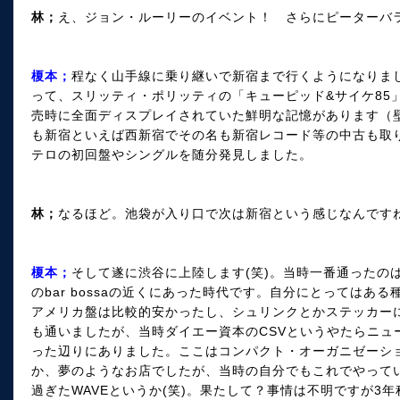
林；
え、ジョン・ルーリーのイベント！ さらにピーターバ
榎本；
程なく山手線に乗り継いで新宿まで行くようになりました
って、スリッティ・ポリッティの「キューピッド&サイケ85
売時に全面ディスプレイされていた鮮明な記憶があります（
も新宿といえば西新宿でその名も新宿レコード等の中古も取り
テロの初回盤やシングルを随分発見しました。
林；
なるほど。池袋が入り口で次は新宿という感じなんです
榎本；
そして遂に渋谷に上陸します(笑)。当時一番通ったの
のbar bossaの近くにあった時代です。自分にとってはあ
アメリカ盤は比較的安かったし、シュリンクとかステッカーに
も通いましたが、当時ダイエー資本のCSVというやたらニュ
った辺りにありました。ここはコンパクト・オーガニゼーショ
か、夢のようなお店でしたが、当時の自分でもこれでやって
過ぎたWAVEというか(笑)。果たして？事情は不明ですが3