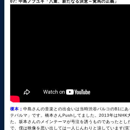
07: 中島ノブユキ「八重、新たなる決意～覚馬の正義」
榎本；
中島さんの音楽との出会いは当時渋谷パルコのB1に
テパルマ」です。橋本さんPushしてました。2013年はN
た。坂本さんのメインテーマが号泣を誘うものであったとし
で、僕は映像を思い出しては一人じんわりと涙しています(笑