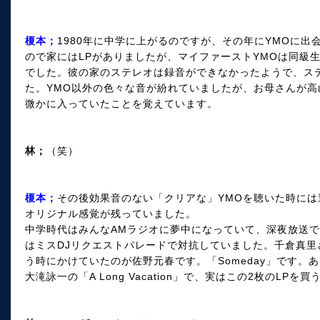
榎本；
1980年に中学に上がるのですが、その年にYMOに出
ので家にはLPがありましたが、マイファーストYMOは同級
でした。彼の家のステレオは録音ができなかったようで、ス
た。YMO以外の色々な音が紛れていましたが、お母さんが
微かに入っていたことを覚えています。
林；
（笑）
榎本；
その後効果音のない「クリアな」YMOを聴いた時には
オリジナル感覚が残っていました。
中学時代はみんなAMラジオに夢中になっていて、深夜放送
はミスDJリクエストパレードで対抗していました。千倉真里
う時にかけていたのが佐野元春です。「Someday」です。
大滝詠一の「A Long Vacation」で、実はこの2枚のL