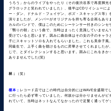
うろう」からのライブをやったり（その後渋谷系で再度脚光
グラロックと笑われていました）、後半はCDリイシューによ
ー・ダン、ドナルド・フェイゲン、ボズ・スキャッグス等）
演りましたが、メンバーがオリジナルを持ち寄る企画もあり
カルのバンドで、僕はこのためにシーケンサー付きのシンセ
「翳りの朝」という曲で、当時はまったく意識していません
受けていると思います。因みに曲自体はその女の子のキャラ
子にスキャットソロを入れてもらいました。これも美奈子風
同級生で、上手く曲を聴けるものに昇華させてくれましたが
じで、とダイレクションすると思います。因みにこれをきか
ありませんでした(笑)
林；
（笑）
榎本；
レコード店ではこの時代は自分的にはWAVE全盛期で
に行ったら必ず寄っていました。何故かは分かりませんがピ
れていて、当時はネットなんてなかったので足繁く通ってゲ