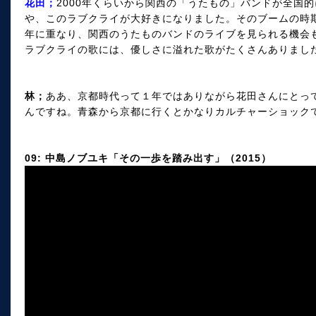
花田；
2000年くらいから関西の「うたもの」バンドが全国
や、このラブクライが大好きになりました。そのブームの時
年に重なり、関西のうたものバンドのライブを見られる機会
ラブクライの歌には、優しさに溢れた歌がたくさんありまし
林；
ああ、京都時代って１年ではありながら花田さんにとっ
んですね。青森から京都に行くとかなりカルチャーショック
09: 中島ノブユキ「その一歩を踏み出す」（2015）