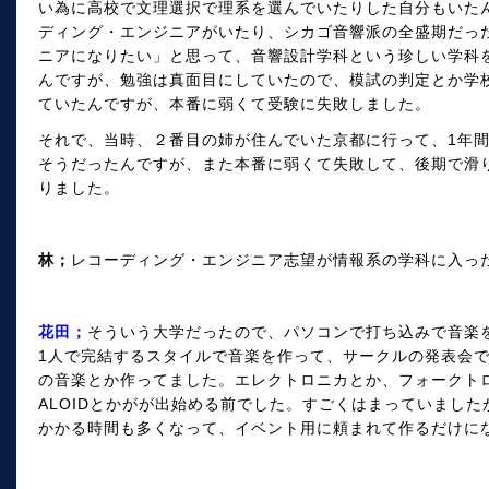
い為に高校で文理選択で理系を選んでいたりした自分もいた
ディング・エンジニアがいたり、シカゴ音響派の全盛期だっ
ニアになりたい」と思って、音響設計学科という珍しい学科
んですが、勉強は真面目にしていたので、模試の判定とか学
ていたんですが、本番に弱くて受験に失敗しました。
それで、当時、２番目の姉が住んでいた京都に行って、1年
そうだったんですが、また本番に弱くて失敗して、後期で滑
りました。
林；
レコーディング・エンジニア志望が情報系の学科に入っ
花田；
そういう大学だったので、パソコンで打ち込みで音楽
1人で完結するスタイルで音楽を作って、サークルの発表会
の音楽とか作ってました。エレクトロニカとか、フォークトロ
ALOIDとかがが出始める前でした。すごくはまっていまし
かかる時間も多くなって、イベント用に頼まれて作るだけに