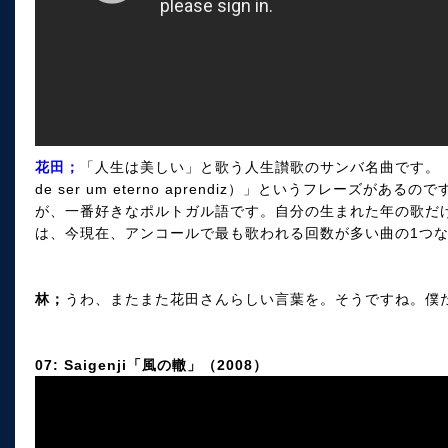
花田；
「人生は美しい」と歌う人生讃歌のサンバ名曲です。「永
de ser um eterno aprendiz）」というフレーズがある
が、一番好きなポルトガル語です。自分の生まれた年の歌だ
は、今現在、アンコールで最も歌われる回数が多い曲の1つ
林；
うわ、またまた花田さんらしい言葉を。そうですね。僕
07: Saigenji「風の轍」（2008）