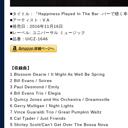
■タイトル：『Happiness Played In The Bar -バーで聴く幸せ-
■アーティスト：V.A
■発売日：2016年11月16日
■レーベル: ユニバーサル ミュージック
■品番：UICZ-1646
【収録曲】
1.Blossom Dearie / It Might As Well Be Spring
2.Bill Evans / Soiree
3.Paul Desmond / Emily
4.Bill Evans Trio / Elegia
5.Quincy Jones and His Orchestra / Dreamsville
6.Gerry Mulligan / Night Lights
7.Vince Guaraldi Trio / Great Pumpkin Waltz
8.Cal Tjader / Just Friends
9.Shirley Scott/Can't Get Over The Bossa Nova