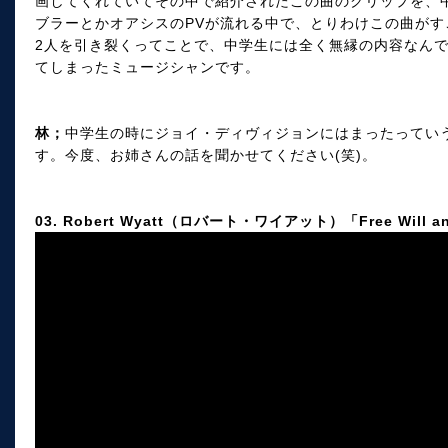
画してくれていてその中で紹介されたこの曲のクリップを、
ブラーとかオアシスのPVが流れる中で、とりわけこの曲が
2人を引き裂くってことで、中学生には全く無縁の内容なんで
てしまったミュージシャンです。
林；
中学生の時にジョイ・ディヴィジョンにはまったってい
す。今度、お姉さんの話を聞かせてください(笑)。
03. Robert Wyatt（ロバート・ワイアット）「Free Will an