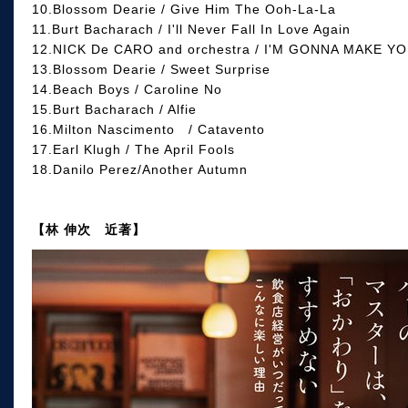
10.Blossom Dearie / Give Him The Ooh-La-La
11.Burt Bacharach / I'll Never Fall In Love Again
12.NICK De CARO and orchestra / I'M GONNA MAKE Y
13.Blossom Dearie / Sweet Surprise
14.Beach Boys / Caroline No
15.Burt Bacharach / Alfie
16.Milton Nascimento / Catavento
17.Earl Klugh / The April Fools
18.Danilo Perez/Another Autumn
【林 伸次 近著】