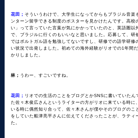
花田；
そういうわけで、大学生になってからもブラジル音楽
ンターン留学できる制度のポスターを見かけたんです。高校の
い」って言っていた言葉が気にかかっていたのと、英語圏以
で、ブラジルに行くのもいいなと思いました。応募して、研
ではポルトガル語を勉強してないですし、研修での語学研修
い状況で出発しました。初めての海外経験がリオでの1年間
かりしました。
林；
うわー、すごいですね。
花田；
リオでの生活のことをブログとかSNSに書いていたん
た佐々木俊広さんというライターの方がリオに来ている時に
いる時に偶然知り合って、佐々木さんが僕やそのブログのこ
をしていた船津亮平さんに伝えてくださったことが、ラティ
た。