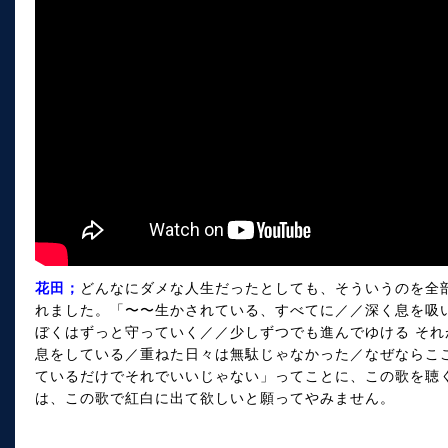
花田；
どんなにダメな人生だったとしても、そういうのを全
れました。「〜〜生かされている、すべてに／／深く息を吸
ぼくはずっと守っていく／／少しずつでも進んでゆける そ
息をしている／重ねた日々は無駄じゃなかった／なぜならこ
ているだけでそれでいいじゃない」ってことに、この歌を聴くと納
は、この歌で紅白に出て欲しいと願ってやみません。