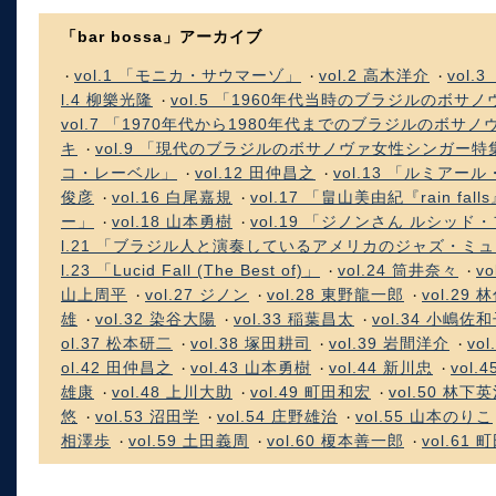
「bar bossa」アーカイブ
vol.1 「モニカ・サウマーゾ」
vol.2 高木洋介
vol
・
・
・
l.4 柳樂光隆
vol.5 「1960年代当時のブラジルのボ
・
vol.7 「1970年代から1980年代までのブラジルのボ
キ
vol.9 「現代のブラジルのボサノヴァ女性シンガー特
・
コ・レーベル」
vol.12 田仲昌之
vol.13 「ルミアー
・
・
俊彦
vol.16 白尾嘉規
vol.17 「畠山美由紀『rain 
・
・
ー」
vol.18 山本勇樹
vol.19 「ジノンさん ルシッ
・
・
l.21 「ブラジル人と演奏しているアメリカのジャズ・ミ
l.23 「Lucid Fall (The Best of)」
vol.24 筒井奈々
v
・
・
山上周平
vol.27 ジノン
vol.28 東野龍一郎
vol.29 
・
・
・
雄
vol.32 染谷大陽
vol.33 稲葉昌太
vol.34 小嶋佐
・
・
・
ol.37 松本研二
vol.38 塚田耕司
vol.39 岩間洋介
vo
・
・
・
ol.42 田仲昌之
vol.43 山本勇樹
vol.44 新川忠
vol.
・
・
・
雄康
vol.48 上川大助
vol.49 町田和宏
vol.50 林下
・
・
・
悠
vol.53 沼田学
vol.54 庄野雄治
vol.55 山本のりこ
・
・
・
相澤歩
vol.59 土田義周
vol.60 榎本善一郎
vol.61
・
・
・