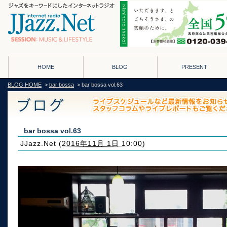
HOME
BLOG
PRESENT
BLOG HOME
>
bar bossa
> bar bossa vol.63
bar bossa vol.63
JJazz.Net
(
2016年11月 1日 10:00
)