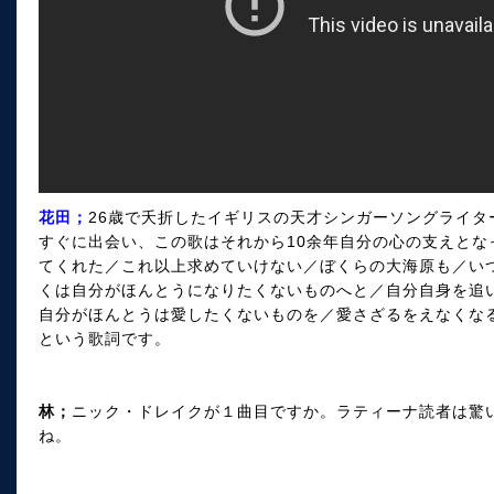
花田；
26歳で夭折したイギリスの天才シンガーソングライ
すぐに出会い、この歌はそれから10余年自分の心の支えとな
てくれた／これ以上求めていけない／ぼくらの大海原も／い
くは自分がほんとうになりたくないものへと／自分自身を追
自分がほんとうは愛したくないものを／愛さざるをえなくな
という歌詞です。
林；
ニック・ドレイクが１曲目ですか。ラティーナ読者は驚
ね。