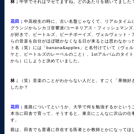
林；
中学でそれはマセてますね。どのあたりを聴いてました
花田；
中高校生の時に、古い名盤じゃなくて、リアルタイム
グランジからシカゴ音響派/コーネリアス・フィッシュマン
が好きで、ビートルズ、ビーチボーイズ、ヴェルヴェット・
らの音楽を自分がほぼ聴かなくなる日が来るとは思わなかっ
ト名（笑）には「banana&apples」と名付けていて（
ケと、ビートルズのレーベルのこと）、1stアルバムのタイ
から）にしようと決めていました。
林；
（笑）音楽のことがわからない人だと、すごく「果物好
したか？
花田；
進路についてというか、大学で何を勉強するかという
本当に田舎で育って、そうすると、東京にこんなに沢山の仕
す。
親は、田舎でも普通に存在する医者とか教師とかになってほ