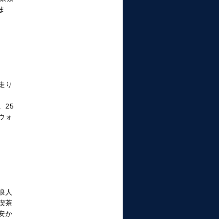
ま
走り
25
ウォ
浪人
喫茶
安か