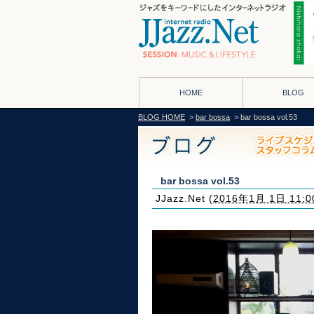
HOME
BLOG
BLOG HOME
>
bar bossa
> bar bossa vol.53
bar bossa vol.53
JJazz.Net
(
2016年1月 1日 11:0