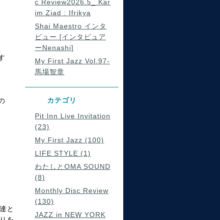
c Review2026.5_ Kar
im Ziad : Ifrikya
Shai Maestro インタ
ビュー [インタビュア
ーNenashi]
す
My First Jazz Vol.97-
馬場智章
カテゴリ
の
Pit Inn Live Invitation
(23)
My First Jazz (100)
LIFE STYLE (1)
わたしとOMA SOUND
(8)
Monthly Disc Review
(130)
達と
JAZZ in NEW YORK
りを