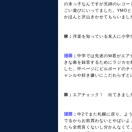
の末っ子なんですが兄姉のレコー
ごい遊びにいってました。YMO
かほんと沢山きかせてもらいまし
林；
洋楽を知っている友人に小学
沼田；
中学では先述のW君がエア
きな曲を録音するためにラジカセ
した。中ページにビルボードのチ
ャンルや好き嫌いにこだわらずと
林；
エアチェック！ 出てきまし
沼田；
中2でまた札幌に戻り、よ
でるからお前買わないとやばいよ」と
たら全然良くないし分かんなくて