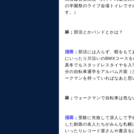
の学園祭のライブ会場トイレでそ
す。）
林；
部活とかバンドとかは？
沼田；
部活には入らず、暇をもて
にいったり川沿いのBMXコース
真冬でもスタッドレスタイヤを入
分の自転車通学をアルバム片面（
ークマンを持っていればなあと思
林；
ウォークマンで自転車は危ない
沼田；
受験に失敗して浪人して予
した釧路の友人たちがみんな札幌
いったりレコード屋さんや書店を