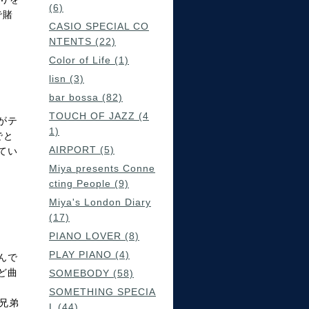
(6)
で賭
CASIO SPECIAL CO
NTENTS (22)
Color of Life (1)
lisn (3)
bar bossa (82)
TOUCH OF JAZZ (4
がテ
1)
でと
AIRPORT (5)
てい
Miya presents Conne
cting People (9)
Miya's London Diary
(17)
PIANO LOVER (8)
PLAY PIANO (4)
んで
ど曲
SOMEBODY (58)
SOMETHING SPECIA
兄弟
L (44)