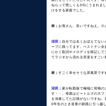
ねらって惜しくも3/5にうまれ
けをする家庭でした。
林；
お母さん、良いですねえ。小
沼田；
自分では全くおぼえてない
ープに残ってます。ベストテン全
にかく歌詞やメロディを暗記して
てラジオから流れる音楽をすごい
林；
すごく幸せそうな原風景です
沼田；
家が転勤族で極端に荷物の
す・・。母親はビートルズの大フ
を演奏してた記憶がないですね。
6年生のとき道東の釧路に引っ越