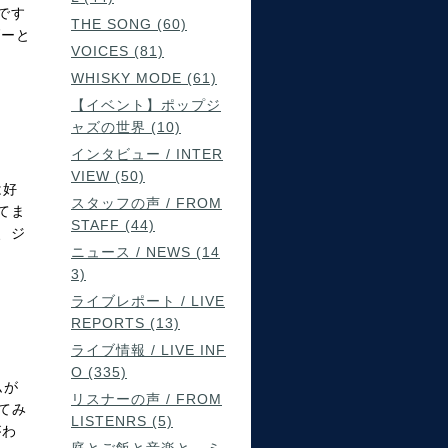
です
THE SONG (60)
ダーと
VOICES (81)
WHISKY MODE (61)
【イベント】ポップジ
ャズの世界 (10)
インタビュー / INTER
VIEW (50)
は好
スタッフの声 / FROM
てま
STAFF (44)
、ジ
ニュース / NEWS (14
3)
ライブレポート / LIVE
REPORTS (13)
ライブ情報 / LIVE INF
O (335)
ムが
リスナーの声 / FROM
てみ
LISTENRS (5)
がわ