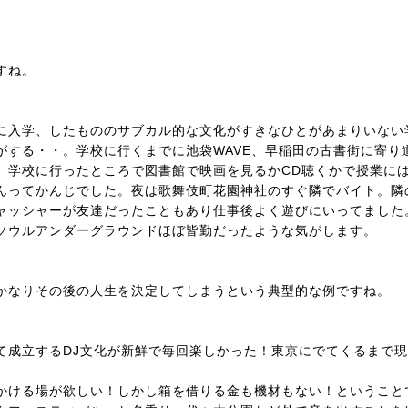
すね。
に入学、したもののサブカル的な文化がすきなひとがあまりいない
がする・・。学校に行くまでに池袋WAVE、早稲田の古書街に寄り
。学校に行ったところで図書館で映画を見るかCD聴くかで授業に
んってかんじでした。夜は歌舞伎町花園神社のすぐ隣でバイト。隣
ャッシャーが友達だったこともあり仕事後よく遊びにいってました
ソウルアンダーグラウンドほぼ皆勤だったような気がします。
かなりその後の人生を決定してしまうという典型的な例ですね。
て成立するDJ文化が新鮮で毎回楽しかった！東京にでてくるまで
かける場が欲しい！しかし箱を借りる金も機材もない！ということ