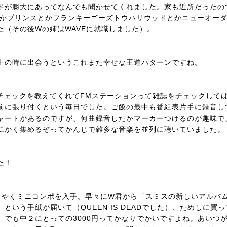
ドが膨大にあってなんでも聞かせてくれました。家も近所だったの
とかプリンスとかフランキーゴーズトウハリウッドとかニューオー
た（その後Wの姉はWAVEに就職しました）。
生の時に出会うというこれまた幸せな王道パターンですね。
チェックを教えてくれてFMステーションって雑誌をチェックして
前に張り付くという毎日でした。ご飯の最中も番組表片手に録音し
ャートがあるのですが、何曲録音したかマーカーつけるのが趣味で
にかく集めるぞってかんじで雑多な音楽を並列に聴いていました。
た！
うやくミニコンポを入手。早々にW君から「スミスの新しいアルバ
いう手紙が届いて（QUEEN IS DEADでした）、ためしに買っ
。でも中２にとっての3000円ってかなりでかいですよね。あいつ