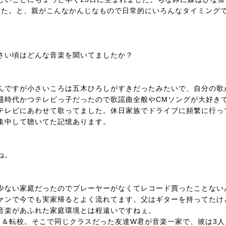
ました。と、親がこんなかんじなもので日常的にいろんなタイミング
さい頃はどんな音楽を聞いてましたか？
んですが小さいころは五木ひろしがすきだったみたいで、自分の歌
盛時代かつテレビっ子だったので歌謡曲全般やCMソングが大好き
テレビにあわせて歌ってました。休日家族でドライブに頻繁に行っ
集中して聴いてた記憶あります。
ね。
少ない家庭だったのでプレーヤーがなくてレコード買ったことない
ァンで今でも実家帰るとよく流れてます。父はギターを持ってたけ
音楽があふれた家庭環境とは程遠いですねぇ。
し＆転校。そこで同じクラスだった友達W君が音楽一家で、彼は3人