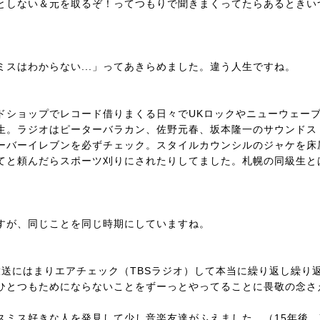
としない＆元を取るぞ！ってつもりで聞きまくってたらあるときい
スミスはわからない...」ってあきらめました。違う人生ですね。
ドショップでレコード借りまくる日々でUKロックやニューウェー
生。ラジオはピーターバラカン、佐野元春、坂本隆一のサウンドス
ーバーイレブンを必ずチェック。スタイルカウンシルのジャケを床
てと頼んだらスポーツ刈りにされたりしてました。札幌の同級生と
。
すが、同じことを同じ時期にしていますね。
放送にはまりエアチェック（TBSラジオ）して本当に繰り返し繰り
ひとつもためにならないことをずーっとやってることに畏敬の念さ
スミス好きな人を発見して少し音楽友達がふえました。（15年後、