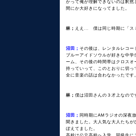
かって俺が理解できないのは釈然
間にか大好きになってました。
林；
ええ... 僕は同じ時期に「
沼田；
その後は、レンタルレコー
ブルーアイドソウルが好きな中学
ーム、その後の時間帯はクロスオ
持っていって、このとおりに切っ
全に音楽の話は合わなかったです
林；
僕は沼田さんの３才上なので
沼田；
同時期にAMラジオの深夜
聞きました。大人気な大人たちが
ぼえてました。
高校は公立高校へ入学。同級生に