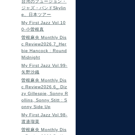
台湾のフュージョン・
ジャズ・バンドSkylin
e、日本ツアー
My First Jazz Vol.10
0-小曽根真
曽根麻央 Monthly Dis
c Review2026.7_Her
bie Hancock : Round
Midnight
My First Jazz Vol.99-
矢野沙織
曽根麻央 Monthly Dis
c Review2026.6_ Diz
zy Gillespie, Sonny R
ollins, Sonny Stitt : S
onny Side Up
My First Jazz Vol.98-
渡邉瑠菜
曽根麻央 Monthly Dis