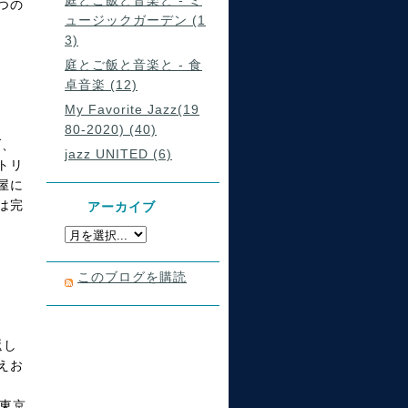
庭とご飯と音楽と - ミ
つの
ュージックガーデン (1
3)
庭とご飯と音楽と - 食
卓音楽 (12)
My Favorite Jazz(19
80-2020) (40)
ブ、
jazz UNITED (6)
トリ
屋に
は完
アーカイブ
このブログを購読
返し
えお
東京