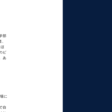
学部
道、
はほ
のビ
。あ
現場に
で自