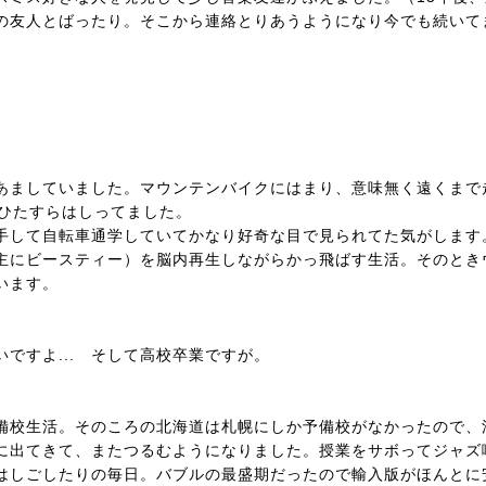
の友人とばったり。そこから連絡とりあうようになり今でも続いて
あましていました。マウンテンバイクにはまり、意味無く遠くまで
をひたすらはしってました。
手して自転車通学していてかなり好奇な目で見られてた気がします。
主にビースティー）を脳内再生しながらかっ飛ばす生活。そのとき
います。
ですよ... そして高校卒業ですが。
備校生活。そのころの北海道は札幌にしか予備校がなかったので、
に出てきて、またつるむようになりました。授業をサボってジャズ
はしごしたりの毎日。バブルの最盛期だったので輸入版がほんとに