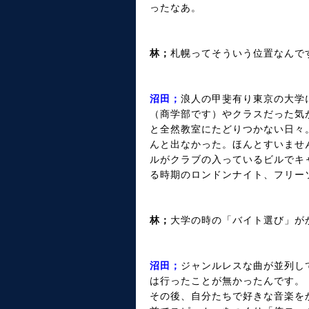
ったなあ。
林；
札幌ってそういう位置なんで
沼田；
浪人の甲斐有り東京の大学
（商学部です）やクラスだった気
と全然教室にたどりつかない日々
んと出なかった。ほんとすいませ
ルがクラブの入っているビルでキ
る時期のロンドンナイト、フリー
林；
大学の時の「バイト選び」が
沼田；
ジャンルレスな曲が並列し
は行ったことが無かったんです。
その後、自分たちで好きな音楽を