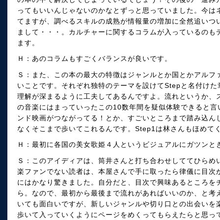
ってもいいんじゃないのかなとずっと思っていました。今は
てますが、調べるスキルの成熟が情報量の増加に全然追いつ
まして・・・。カルチャーに関するコラムが入っているのも
ます。
Ｈ：あのコラムもすごくバランスが良いです。
Ｓ：また、この本の最大の特徴はジャンルとか国とかアルフ
いことです。それぞれ独特のテーマを設けてStepと名付け
理解が深まるように工夫してあるんですよ。流れというか、
の音楽にはまっていったこの10数年間を疑似体験できると言い
ンド映画がつながってる！とか、すごいところまで踏み込ん
なくそこまで歩いてこれるんです。Step1は林さんもほめて
Ｈ：最初に各国の美女歌姫４人というビジュアルにガツンと
Ｓ：このアイディアは、筒井さんと打ち合わせしててひらめ
楽ファンでない読者は、本屋さんで手に取ったら律儀に目次
にはかなり驚きました。自分だと、目次で興味あるところを
ら。なので、最初から最後まで流れがあればいいのか、と考
いても面白いですが、新しいジャンルや切り口との出会いを
歩いて入っていくようにページをめくってもらえたらと思っ