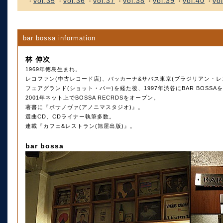
vol.35
vol.36
vol.37
vol.38
vol.39
vol.40
vo
・
・
・
・
・
・
・
bar bossa information
林 伸次
1969年徳島生まれ。
レコファン(中古レコード店)、バッカーナ&サバス東京(ブラジリアン・レ
フェアグランド(ショット・バー)を経た後、1997年渋谷にBAR BOSS
2001年ネット上でBOSSA RECRDSをオープン。
著書に『ボサノヴァ(アノニマスタジオ)』。
選曲CD、CDライナー執筆多数。
連載『カフェ&レストラン(旭屋出版)』。
bar bossa