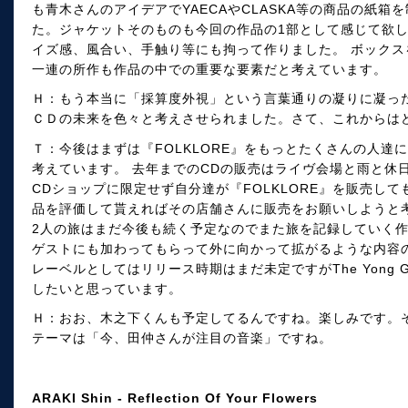
も青木さんのアイデアでYAECAやCLASKA等の商品の紙
た。ジャケットそのものも今回の作品の1部として感じて欲
イズ感、風合い、手触り等にも拘って作りました。 ボックス
一連の所作も作品の中での重要な要素だと考えています。
Ｈ：もう本当に「採算度外視」という言葉通りの凝りに凝っ
ＣＤの未来を色々と考えさせられました。さて、これからは
Ｔ：今後はまずは『FOLKLORE』をもっとたくさんの人
考えています。 去年までのCDの販売はライヴ会場と雨と休
CDショップに限定せず自分達が『FOLKLORE』を販売し
品を評価して貰えればその店舗さんに販売をお願いしようと
2人の旅はまだ今後も続く予定なのでまた旅を記録していく
ゲストにも加わってもらって外に向かって拡がるような内容
レーベルとしてはリリース時期はまだ未定ですがThe Yong 
したいと思っています。
Ｈ：おお、木之下くんも予定してるんですね。楽しみです。
テーマは「今、田仲さんが注目の音楽」ですね。
ARAKI Shin - Reflection Of Your Flowers