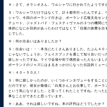
Ｈ：さて、オラシオさん、ワルシャワに行かれてたようです
Ｓ：ワルシャワだけではなくて、計４都市行ったんですよ。
シャワ。今回のポーランド行きは、ポーランド広報文化セン
テュート、ジャズトパド・フェスティヴァルの３つの機関に
体的になにか目的があったわけではなくて「往復の旅費を出
じでした。
Ｈ：何か出会いはありましたか？
Ｓ：出会いは・・・本当にたくさんありました。たぶん４０
じゃないでしょうか。フェイスブックを通じて知り合いだっ
嬉しかったですね。ライヴ会場や街で偶然会った人もいまし
ポーランドのジャズにはまるきっかけになった伝説的ミュー
Ｈ：４０～５０人！
Ｓ：特に嬉しかったのが、いくつかインタヴューをすること
だのですが、彼女が最後に「白尾さんとお仕事して、ポーラ
という気になりました」と言ってくれたことですね。たった
事なことができたと思っています。
Ｈ：ああ、それは嬉しいですね。本の評判はどうでしたか？