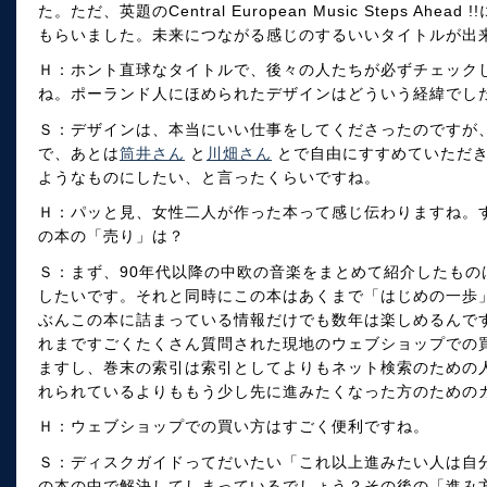
た。ただ、英題のCentral European Music Steps A
もらいました。未来につながる感じのするいいタイトルが出
Ｈ：ホント直球なタイトルで、後々の人たちが必ずチェック
ね。ポーランド人にほめられたデザインはどういう経緯でし
Ｓ：デザインは、本当にいい仕事をしてくださったのですが
で、あとは
筒井さん
と
川畑さん
とで自由にすすめていただき
ようなものにしたい、と言ったくらいですね。
Ｈ：パッと見、女性二人が作った本って感じ伝わりますね。
の本の「売り」は？
Ｓ：まず、90年代以降の中欧の音楽をまとめて紹介したもの
したいです。それと同時にこの本はあくまで「はじめの一歩
ぶんこの本に詰まっている情報だけでも数年は楽しめるんで
れまですごくたくさん質問された現地のウェブショップでの
ますし、巻末の索引は索引としてよりもネット検索のための
れられているよりももう少し先に進みたくなった方のための
Ｈ：ウェブショップでの買い方はすごく便利ですね。
Ｓ：ディスクガイドってだいたい「これ以上進みたい人は自
の本の中で解決してしまっているでしょう？その後の「進み