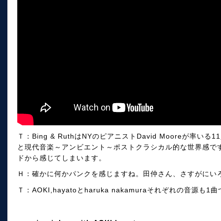
Ｔ：Bing & RuthはNYのピアニストDavid Mooreが
と現代音楽～アンビエント～ポストクラシカル的な世界感で
ドから感じてしまいます。
Ｈ：確かに何かパンクを感じますね。田仲さん、さすがにい
Ｔ：AOKI,hayatoとharuka nakamuraそれぞれの音