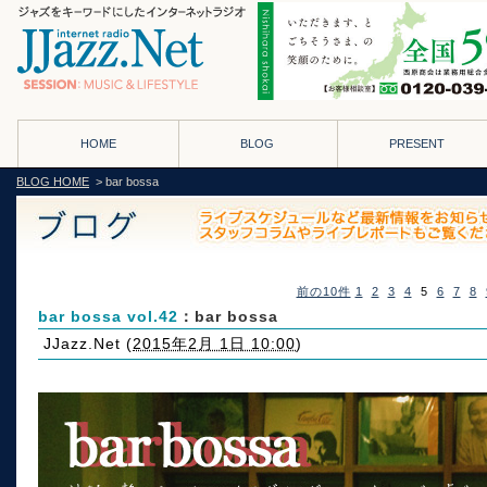
HOME
BLOG
PRESENT
BLOG HOME
> bar bossa
前の10件
1
2
3
4
5
6
7
8
bar bossa vol.42
：bar bossa
JJazz.Net
(
2015年2月 1日 10:00
)