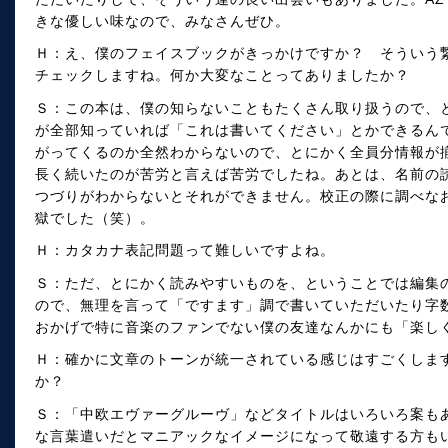
きな優しい味なので、みなさんぜひ。
Ｈ：え、僕のフェイスブックがきっかけですか？ そういう繋が
チェックしますね。何か大変なことってありましたか？
Ｓ：この本は、僕の知らないこともたくさん取り扱うので、
が全部知っていれば「これは書いてください」とかできるん
がってくるのか全然わからないので、とにかく全員分情報が
長く続いたのが苦労と言えば苦労でしたね。あとは、名前の
つづりがわからないとそれができません。校正の際に調べな
獄でした（笑）。
Ｈ：カタカナ表記問題って難しいですよね。
Ｓ：ただ、とにかく読みやすいものを、ということでは編集
ので、無理を言って「ですます」調で書いていただいたり字
おかげで特に音楽のファンでない僕の友達なんかにも「楽し
Ｈ：確かに文章のトーンが統一されている感じはすごくしま
か？
Ｓ：「中欧エヴァーグルーヴ」などタイトルはいろいろ案も
な言葉遣いだとマニアックなイメージになって敬遠する方も