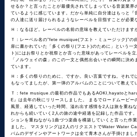
せるか？と言ったことが最優先されてしまっている音楽業界
ているように感じています。だから単純に自分達はもっと『
の人達に送り届けられるようなレーベルを目指すことが必要
Ｈ：なるほど。レーベルの名前の意味を教えていただけます
Ｔ：レーベル名の"fete musique(フエト・ミュージック
扉に書かれていた「多くの祭り(フエト)のために」という一文
ト)にはお祭りとか祝祭とか言った意味があってレーベルを
「ノルウェイの森」のこの一文と偶然出会いその瞬間に決め
ています。
Ｈ：多くの祭りのために、ですか。良い言葉ですね。それで
もなってましたが、第一弾のアルバムのことについて教えて
Ｔ：fete musique.の最初の作品でもあるAOKI,hayatoとhar
E』は去年の秋にリリースしました。 まるでロードムービー
風景、経過していった時間、溢れ出す感情を2人は旅を重ねなが
れからも続いていく2人の旅の途中経過を記録した作品です。
ションを重ねながら1曲づつ楽曲を構築していくと言った作業
ました。 マスタリングは2人のリクエストでWater Water 
バムのデザインやアートワークは全て青木さんが手掛けまし