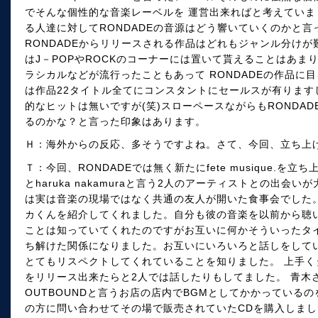
でそんな個性的な音楽レーベルを 運営出来ればと考えていまし
る人達に対してRONDADEの音源はどう響いていくのかと
RONDADEからリリースされる作品はどれもジャンル分け
はJ－POPやROCKのコーナーには置いて貰えることはあ
ラシカルなどが流行ったこともあって RONDADEの作品に
は作品22タイトル全てにコンスタントにセールスが有ります
的なヒットは無いですが(笑)スローペースながらもRONDA
るのかな？と言った印象はあります。
Ｈ：海外からの反応、多そうですよね。さて、今回、立ち上
Ｔ：今回、RONDADEでは無く新たにfete musique.を立ち
とharuka nakamuraと言う2人のアーティストとの出
は実は音楽の現場ではなく共通の友人が開いた食事会でした
カくんを紹介してくれました。自分も彼の音楽を以前から聴い
ことは知っていてくれたのですがお互いに何かそういったタ
ち解けた関係になりました。お互いにいろいろと話しをしてい
とてもリスペクトしてくれていることを知りました。 上手くタ
をリリース出来たらと2人では話したりもしてました。 青木
OUTBOUNDと言うお店の店内でBGMとしてかかっている
の方に問い合わせてその場で販売されていたCDを購入しま