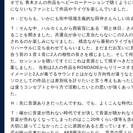
オでも 青木さんの作品をヘビーローテーションで聴くよう
になりいちファンとして作品やライヴを楽しんでいました。
Ｈ：どちらも、いかにも街中現場主義的な田仲さんらしい出会
Ｔ：そんな中、ハルカくんから西荻窪にある「雨と休日」さ
ることを聞きました。共通点が余りに見当たらないこの2人
されるのか楽しみになりました。 残念ながら最初のライヴ
リハーサルに立ち会わせてもらいました。まだまだお互いに
合う音の１音１音に2人の相性の良さを感じました。そして何
た。セッションを聴いてすぐにこれは音源として残すべきだと
案しました。 当初は2人の作品をRONDADEからリリースす
イメージと2人が奏でるサウンドとはかなり方向性が違うなと
ソロとしての作品とは差別化を計りたいと言う考えもあったし
は違うコンセプトとやり方で活動したいとの思いが強くあってfet
た。
Ｈ：先に音源ありきだったんですね。でも、よくこんな時代
Ｔ：確かに音楽が売れない時代ですが決して音楽が聴かれな
音楽が売れなくなってしまったのはここ20年くらい僕等も含
大切に扱ってこなかったことに原因があると思っています。
式が統一出来なかったり、AKB商法だったり。 音楽の質よ