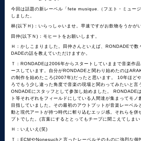
今回は話題の新レーベル「fete musique.（フエト・ミ
しました。
林(以下Ｈ)：いらっしゃいませ。早速ですがお飲物をうかが
田仲(以下Ｎ)：モヒートをお願いします。
Ｈ：かしこまりました。田仲さんといえば、RONDADEで数
DADEの話を教えていただけますか。
Ｔ：RONDADEは2006年からスタートしていままで音楽作
ースしています。自分がRONDADEと関わり始めたのはARAKI S
の制作を始めたころ(2007年)だったと思います。 10年ほ
ろでもう少し違った角度で音楽の現場と関わってみたいと言う
ONDADEにスタッフとして参加し始めました。 RONDAD
ト等それぞれをフィールドにしている人間達が集まってモノ創
目指していました。その最初のアウトプットが音楽レーベル
動と現代アートが持つ時代に斬り込むエッジ感。それらを併
プトでした。(言葉にするととってもチープに聞こえてしまいます
Ｈ：いえいえ(笑)
Ｔ：ECMやNonesuchと言ったレーベルそのものに強烈