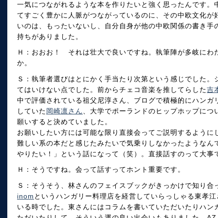
一気につながれるような本を作りたいと強く思ったんです。
てすごく豊かに人脈がつながっているのに、その中欧文化が
いのは、もったいないし、自分自身が他の中欧関係の書き手
持ちがありました。
Ｈ：おおお！ それは壮大で良いですね。執筆陣が多岐にわ
か。
Ｓ：執筆者選びはとにかく手当たり次第という感じでした。
てはいけない点でした。前からチェコ音楽を推してらした
吉
中で評価されている祖父尼淳さん、ブログで積極的にハンガ
していた
岡崎凛さん
、大学でポーランドのヒップホップにつ
願いすると決めていました。
お願いしたい方には可能な限り直接会ってご説明するように
難しい系の本だと感じたみたいで気乗りしなかったようなんで
やりたい！」という話になって（笑）。直接話すのって大事
Ｈ：そうですね。会って話すってホント重要です。
Ｓ：そうそう、林さんのフェイスブックがきっかけで知り合
inom
というハンガリー料理店を経営していらっしゃる東孝江
いる時でした。東さんにはコラムを書いていただいたりハン
ただいたりして、そういう運の良い出会いもありました。AZ 