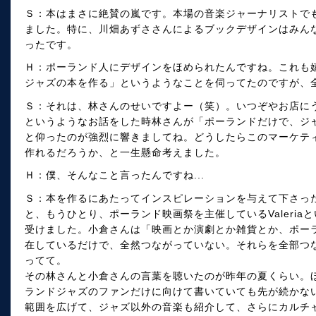
Ｓ：本はまさに絶賛の嵐です。本場の音楽ジャーナリストで
ました。特に、川畑あずささんによるブックデザインはみん
ったです。
Ｈ：ポーランド人にデザインをほめられたんですね。これも
ジャズの本を作る」というようなことを伺ってたのですが、
Ｓ：それは、林さんのせいですよー（笑）。いつぞやお店に
というようなお話をした時林さんが「ポーランドだけで、ジ
と仰ったのが強烈に響きましてね。どうしたらこのマーケテ
作れるだろうか、と一生懸命考えました。
Ｈ：僕、そんなこと言ったんですね...
Ｓ：本を作るにあたってインスピレーションを与えて下さっ
と、もうひとり、ポーランド映画祭を主催しているValeri
受けました。小倉さんは「映画とか演劇とか雑貨とか、ポー
在しているだけで、全然つながっていない。それらを全部つ
ってて。
その林さんと小倉さんの言葉を聴いたのが昨年の夏くらい。
ランドジャズのファンだけに向けて書いていても先が続かな
範囲を広げて、ジャズ以外の音楽も紹介して、さらにカルチ