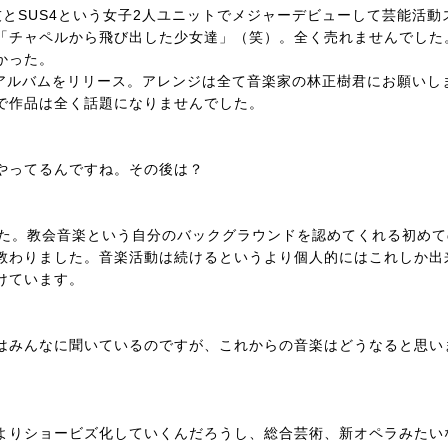
とSUS4という女子2人ユニットでメジャーデビューして芸能活動
「チャペルから飛び出した少女達」（笑）。全く売れませんでした
かった。
ロアルバムをリリース。アレンジは全て音楽家の林正樹君にお願いし
で作品は全く話題になりませんでした。
やってるんですね。その後は？
した。教会音楽という自分のバックグラウンドを認めてくれる初めて
教わりました。音楽活動は続けるというより個人的にはこれしか出
けています。
はみんなに聞いているのですが、これからの音楽はどうなると思い
よりショービズ化していくんだろうし、総合芸術、新オペラみたい