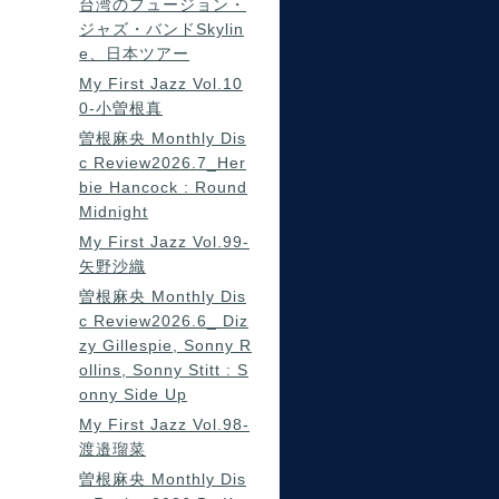
台湾のフュージョン・
ジャズ・バンドSkylin
e、日本ツアー
My First Jazz Vol.10
0-小曽根真
曽根麻央 Monthly Dis
c Review2026.7_Her
bie Hancock : Round
Midnight
My First Jazz Vol.99-
矢野沙織
曽根麻央 Monthly Dis
c Review2026.6_ Diz
zy Gillespie, Sonny R
ollins, Sonny Stitt : S
onny Side Up
My First Jazz Vol.98-
渡邉瑠菜
曽根麻央 Monthly Dis