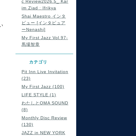
c Review2026.5_ Kar
im Ziad : Ifrikya
Shai Maestro インタ
ビュー [インタビュア
い
ーNenashi]
My First Jazz Vol.97-
馬場智章
カテゴリ
Pit Inn Live Invitation
(23)
My First Jazz (100)
LIFE STYLE (1)
わたしとOMA SOUND
(8)
Monthly Disc Review
(130)
JAZZ in NEW YORK