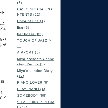
(6)
CASIO SPECIAL CO
少女
NTENTS (22)
Color of Life (1)
は単
lisn (3)
プエ
ート
bar bossa (82)
もバ
TOUCH OF JAZZ (4
なが
1)
AIRPORT (5)
Miya presents Conne
cting People (9)
Miya's London Diary
(17)
を買
PIANO LOVER (8)
PLAY PIANO (4)
」と
SOMEBODY (58)
てド
SOMETHING SPECIA
L (44)