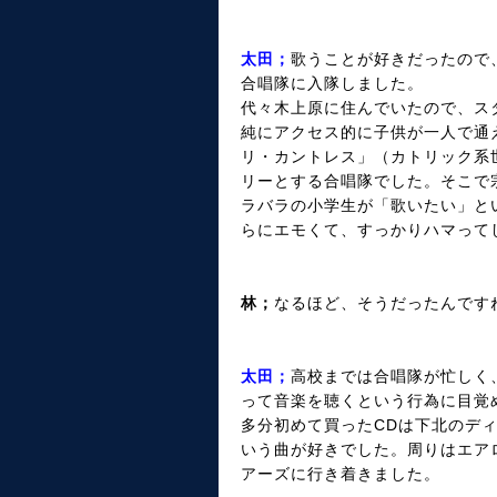
太田；
歌うことが好きだったので
合唱隊に入隊しました。
代々木上原に住んでいたので、ス
純にアクセス的に子供が一人で通
リ・カントレス」（カトリック系
リーとする合唱隊でした。そこで
ラバラの小学生が「歌いたい」と
らにエモくて、すっかりハマって
林；
なるほど、そうだったんです
太田；
高校までは合唱隊が忙しく
って音楽を聴くという行為に目覚
多分初めて買ったCDは下北のディス
いう曲が好きでした。周りはエア
アーズに行き着きました。