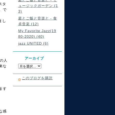
庭とご飯と音楽と - ミ
スタ
ュージックガーデン (1
。で
3)
庭とご飯と音楽と - 食
まし
卓音楽 (12)
My Favorite Jazz(19
80-2020) (40)
jazz UNITED (6)
アーカイブ
の人
来な
このブログを購読
ます
な感