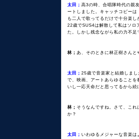
太田；
高3の時、合唱隊時代の親友
ートしました。キャッチコピーは
も二人で歌ってるだけで十分楽し
22歳でSUS4は解散して私はソ
た。しかし残念ながら私の力不足
林；
あ、そのときに林正樹さんと
太田；
25歳で音楽家と結婚しま
で、映画、アートあらゆることを
いし一応天命だと思ってるから続
林；
そうなんですね。さて、これ
か？
太田；
いわゆるメジャーな音楽は