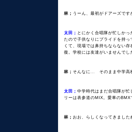
林；
うーん、最初がドアーズです
太田；
とにかく合唱隊が忙しかっ
たので子供なりにプライドを持っ
くて、現場では鼻持ちならない存
復。学校には友達がいませんでし
林；
そんなに... そのまま中学
太田；
中学時代はまだ合唱隊が忙
リーは表参道のMIX。愛車のBM
林；
おお、らしくなってきました