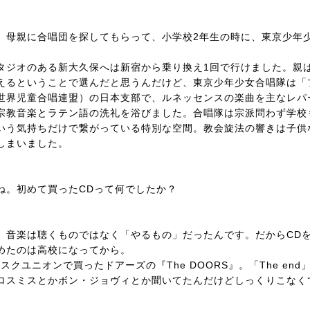
、母親に合唱団を探してもらって、小学校2年生の時に、東京少年
タジオのある新大久保へは新宿から乗り換え1回で行けました。親
えるということで選んだと思うんだけど、東京少年少女合唱隊は「
世界児童合唱連盟）の日本支部で、ルネッセンスの楽曲を主なレパ
宗教音楽とラテン語の洗礼を浴びました。合唱隊は宗派問わず学校
いう気持ちだけで繋がっている特別な空間。教会旋法の響きは子供
しまいました。
ね。初めて買ったCDって何でしたか？
、音楽は聴くものではなく「やるもの」だったんです。だからCD
めたのは高校になってから。
クユニオンで買ったドアーズの『The DOORS』。「The end
ロスミスとかボン・ジョヴィとか聞いてたんだけどしっくりこなく