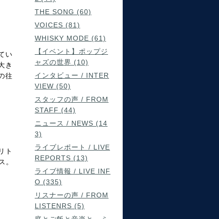
THE SONG (60)
VOICES (81)
WHISKY MODE (61)
【イベント】ポップジ
てい
ャズの世界 (10)
大き
インタビュー / INTER
の往
VIEW (50)
スタッフの声 / FROM
STAFF (44)
ニュース / NEWS (14
3)
ライブレポート / LIVE
リト
REPORTS (13)
ス。
ライブ情報 / LIVE INF
O (335)
リスナーの声 / FROM
LISTENRS (5)