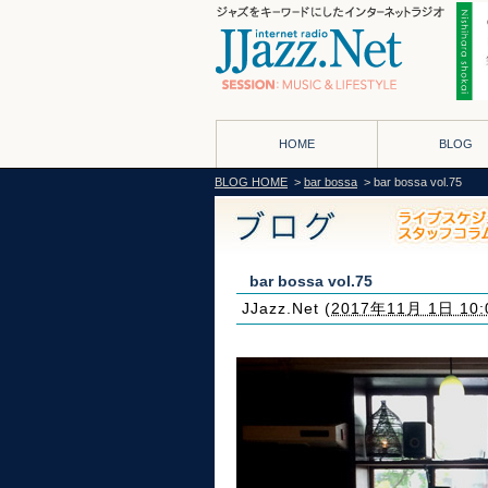
HOME
BLOG
BLOG HOME
>
bar bossa
> bar bossa vol.75
bar bossa vol.75
JJazz.Net
(
2017年11月 1日 10: